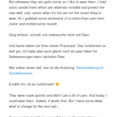
But otherwise they are quite comfy so I like to wear them. I tried
nylon sandal liners which are relatively invisible and protect the
toes well, only nylons when it’s hot are not the nicest thing to
wear. So I grabbed some remenants of a cotton-linen yarn from
„katia“ and knitted some myself.
Ging einfach, schnell und verbrauchte nicht viel Garn.
Und heute hatten sie ihren ersten Praxistest: Das funktioniert so
weit gut, ich habe aber auch gleich noch ein paar Ideen für
Verbesserungen beim nächsten Paar.
Wer selber testen will, hier ist die Anleitung:
Strickanleitung für
Sandalensocke
.
Erzählt mir, ob es funktioniert!
They were made quickly and didn’t use a lot of yarn. And today I
could wear them. Indeed, it works fine. But I have some ideas
what to change for the next pair…