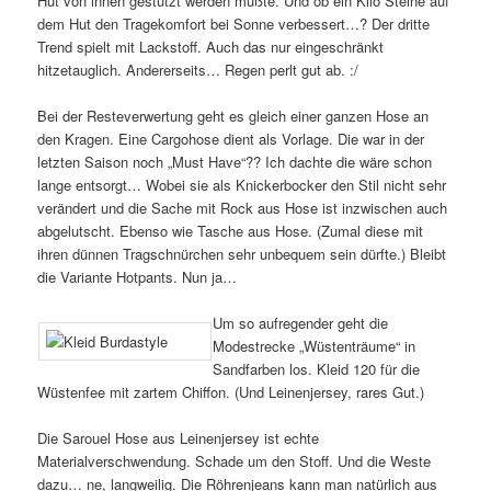
Hut von innen gestützt werden mußte. Und ob ein Kilo Steine auf
dem Hut den Tragekomfort bei Sonne verbessert…? Der dritte
Trend spielt mit Lackstoff. Auch das nur eingeschränkt
hitzetauglich. Andererseits… Regen perlt gut ab. :/
Bei der Resteverwertung geht es gleich einer ganzen Hose an
den Kragen. Eine Cargohose dient als Vorlage. Die war in der
letzten Saison noch „Must Have“?? Ich dachte die wäre schon
lange entsorgt… Wobei sie als Knickerbocker den Stil nicht sehr
verändert und die Sache mit Rock aus Hose ist inzwischen auch
abgelutscht. Ebenso wie Tasche aus Hose. (Zumal diese mit
ihren dünnen Tragschnürchen sehr unbequem sein dürfte.) Bleibt
die Variante Hotpants. Nun ja…
Um so aufregender geht die
Modestrecke „Wüstenträume“ in
Sandfarben los. Kleid 120 für die
Wüstenfee mit zartem Chiffon. (Und Leinenjersey, rares Gut.)
Die Sarouel Hose aus Leinenjersey ist echte
Materialverschwendung. Schade um den Stoff. Und die Weste
dazu… ne, langweilig. Die Röhrenjeans kann man natürlich aus