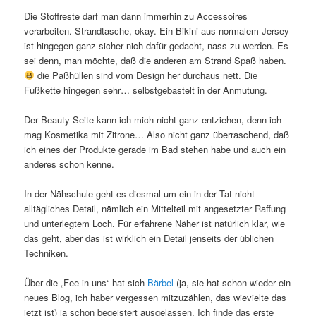
Die Stoffreste darf man dann immerhin zu Accessoires
verarbeiten. Strandtasche, okay. Ein Bikini aus normalem Jersey
ist hingegen ganz sicher nich dafür gedacht, nass zu werden. Es
sei denn, man möchte, daß die anderen am Strand Spaß haben.
die Paßhüllen sind vom Design her durchaus nett. Die
Fußkette hingegen sehr… selbstgebastelt in der Anmutung.
Der Beauty-Seite kann ich mich nicht ganz entziehen, denn ich
mag Kosmetika mit Zitrone… Also nicht ganz überraschend, daß
ich eines der Produkte gerade im Bad stehen habe und auch ein
anderes schon kenne.
In der Nähschule geht es diesmal um ein in der Tat nicht
alltägliches Detail, nämlich ein Mittelteil mit angesetzter Raffung
und unterlegtem Loch. Für erfahrene Näher ist natürlich klar, wie
das geht, aber das ist wirklich ein Detail jenseits der üblichen
Techniken.
Über die „Fee in uns“ hat sich
Bärbel
(ja, sie hat schon wieder ein
neues Blog, ich haber vergessen mitzuzählen, das wievielte das
jetzt ist) ja schon begeistert ausgelassen. Ich finde das erste