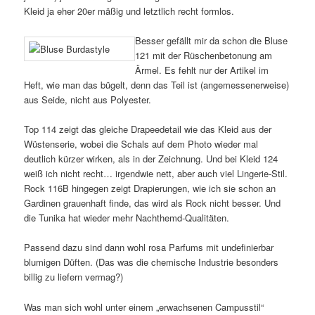
Kleid ja eher 20er mäßig und letztlich recht formlos.
Besser gefällt mir da schon die Bluse
121 mit der Rüschenbetonung am
Ärmel. Es fehlt nur der Artikel im
Heft, wie man das bügelt, denn das Teil ist (angemessenerweise)
aus Seide, nicht aus Polyester.
Top 114 zeigt das gleiche Drapeedetail wie das Kleid aus der
Wüstenserie, wobei die Schals auf dem Photo wieder mal
deutlich kürzer wirken, als in der Zeichnung. Und bei Kleid 124
weiß ich nicht recht… irgendwie nett, aber auch viel Lingerie-Stil.
Rock 116B hingegen zeigt Drapierungen, wie ich sie schon an
Gardinen grauenhaft finde, das wird als Rock nicht besser. Und
die Tunika hat wieder mehr Nachthemd-Qualitäten.
Passend dazu sind dann wohl rosa Parfums mit undefinierbar
blumigen Düften. (Das was die chemische Industrie besonders
billig zu liefern vermag?)
Was man sich wohl unter einem „erwachsenen Campusstil“