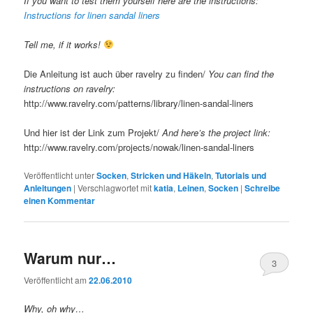
If you want to test them yourself here are the instructions:
Instructions for linen sandal liners
Tell me, if it works!
Die Anleitung ist auch über ravelry zu finden/
You can find the
instructions on ravelry:
http://www.ravelry.com/patterns/library/linen-sandal-liners
Und hier ist der Link zum Projekt/
And here’s the project link:
http://www.ravelry.com/projects/nowak/linen-sandal-liners
Veröffentlicht unter
Socken
,
Stricken und Häkeln
,
Tutorials und
Anleitungen
|
Verschlagwortet mit
katia
,
Leinen
,
Socken
|
Schreibe
einen Kommentar
Warum nur…
3
Veröffentlicht am
22.06.2010
Why, oh why…