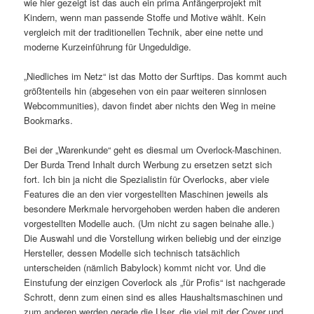
wie hier gezeigt ist das auch ein prima Anfängerprojekt mit
Kindern, wenn man passende Stoffe und Motive wählt. Kein
vergleich mit der traditionellen Technik, aber eine nette und
moderne Kurzeinführung für Ungeduldige.
„Niedliches im Netz“ ist das Motto der Surftips. Das kommt auch
größtenteils hin (abgesehen von ein paar weiteren sinnlosen
Webcommunities), davon findet aber nichts den Weg in meine
Bookmarks.
Bei der „Warenkunde“ geht es diesmal um Overlock-Maschinen.
Der Burda Trend Inhalt durch Werbung zu ersetzen setzt sich
fort. Ich bin ja nicht die Spezialistin für Overlocks, aber viele
Features die an den vier vorgestellten Maschinen jeweils als
besondere Merkmale hervorgehoben werden haben die anderen
vorgestellten Modelle auch. (Um nicht zu sagen beinahe alle.)
Die Auswahl und die Vorstellung wirken beliebig und der einzige
Hersteller, dessen Modelle sich technisch tatsächlich
unterscheiden (nämlich Babylock) kommt nicht vor. Und die
Einstufung der einzigen Coverlock als „für Profis“ ist nachgerade
Schrott, denn zum einen sind es alles Haushaltsmaschinen und
zum anderen werden gerade die User, die viel mit der Cover und