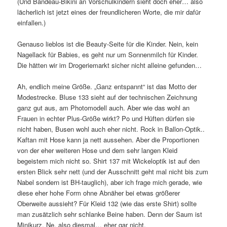
(Und Bandeau-Bikini an Vorschulkindern sieht doch eher… also
lächerlich ist jetzt eines der freundlicheren Worte, die mir dafür
einfallen.)
Genauso lieblos ist die Beauty-Seite für die Kinder. Nein, kein
Nagellack für Babies, es geht nur um Sonnenmilch für Kinder.
Die hätten wir im Drogeriemarkt sicher nicht alleine gefunden…
Ah, endlich meine Größe. „Ganz entspannt“ ist das Motto der
Modestrecke. Bluse 133 sieht auf der technischen Zeichnung
ganz gut aus, am Photomodell auch. Aber wie das wohl an
Frauen in echter Plus-Größe wirkt? Po und Hüften dürfen sie
nicht haben, Busen wohl auch eher nicht. Rock in Ballon-Optik..
Kaftan mit Hose kann ja nett aussehen. Aber die Proportionen
von der eher weiteren Hose und dem sehr langen Kleid
begeistern mich nicht so. Shirt 137 mit Wickeloptik ist auf den
ersten Blick sehr nett (und der Ausschnitt geht mal nicht bis zum
Nabel sondern ist BH-tauglich), aber ich frage mich gerade, wie
diese eher hohe Form ohne Abnäher bei etwas größerer
Oberweite aussieht? Für Kleid 132 (wie das erste Shirt) sollte
man zusätzlich sehr schlanke Beine haben. Denn der Saum ist
Minikurz. Ne, also diesmal… eher gar nicht.