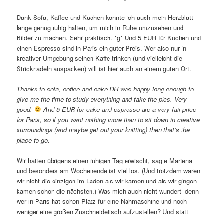
Dank Sofa, Kaffee und Kuchen konnte ich auch mein Herzblatt
lange genug ruhig halten, um mich in Ruhe umzusehen und
Bilder zu machen. Sehr praktisch. *g* Und 5 EUR für Kuchen und
einen Espresso sind in Paris ein guter Preis. Wer also nur in
kreativer Umgebung seinen Kaffe trinken (und vielleicht die
Stricknadeln auspacken) will ist hier auch an einem guten Ort.
Thanks to sofa, coffee and cake DH was happy long enough to
give me the time to study everything and take the pics. Very
good.
And 5 EUR for cake and espresso are a very fair price
for Paris, so if you want nothing more than to sit down in creative
surroundings (and maybe get out your knitting) then that’s the
place to go.
Wir hatten übrigens einen ruhigen Tag erwischt, sagte Martena
und besonders am Wochenende ist viel los. (Und trotzdem waren
wir nicht die einzigen im Laden als wir kamen und als wir gingen
kamen schon die nächsten.) Was mich auch nicht wundert, denn
wer in Paris hat schon Platz für eine Nähmaschine und noch
weniger eine großen Zuschneidetisch aufzustellen? Und statt