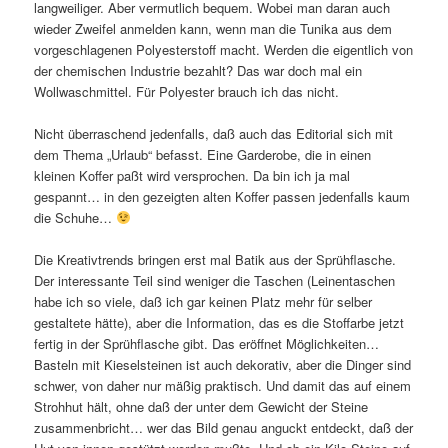
langweiliger. Aber vermutlich bequem. Wobei man daran auch
wieder Zweifel anmelden kann, wenn man die Tunika aus dem
vorgeschlagenen Polyesterstoff macht. Werden die eigentlich von
der chemischen Industrie bezahlt? Das war doch mal ein
Wollwaschmittel. Für Polyester brauch ich das nicht.
Nicht überraschend jedenfalls, daß auch das Editorial sich mit
dem Thema „Urlaub“ befasst. Eine Garderobe, die in einen
kleinen Koffer paßt wird versprochen. Da bin ich ja mal
gespannt… in den gezeigten alten Koffer passen jedenfalls kaum
die Schuhe…
Die Kreativtrends bringen erst mal Batik aus der Sprühflasche.
Der interessante Teil sind weniger die Taschen (Leinentaschen
habe ich so viele, daß ich gar keinen Platz mehr für selber
gestaltete hätte), aber die Information, das es die Stoffarbe jetzt
fertig in der Sprühflasche gibt. Das eröffnet Möglichkeiten…
Basteln mit Kieselsteinen ist auch dekorativ, aber die Dinger sind
schwer, von daher nur mäßig praktisch. Und damit das auf einem
Strohhut hält, ohne daß der unter dem Gewicht der Steine
zusammenbricht… wer das Bild genau anguckt entdeckt, daß der