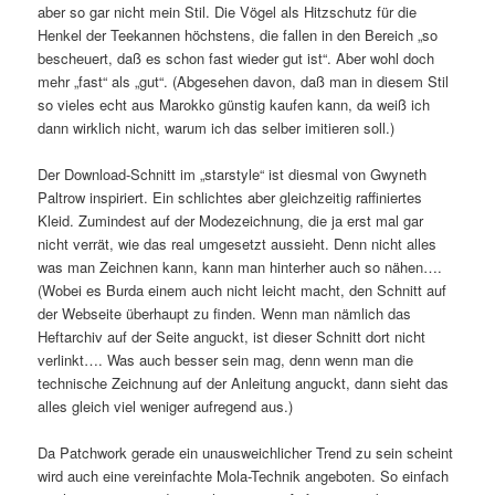
aber so gar nicht mein Stil. Die Vögel als Hitzschutz für die
Henkel der Teekannen höchstens, die fallen in den Bereich „so
bescheuert, daß es schon fast wieder gut ist“. Aber wohl doch
mehr „fast“ als „gut“. (Abgesehen davon, daß man in diesem Stil
so vieles echt aus Marokko günstig kaufen kann, da weiß ich
dann wirklich nicht, warum ich das selber imitieren soll.)
Der Download-Schnitt im „starstyle“ ist diesmal von Gwyneth
Paltrow inspiriert. Ein schlichtes aber gleichzeitig raffiniertes
Kleid. Zumindest auf der Modezeichnung, die ja erst mal gar
nicht verrät, wie das real umgesetzt aussieht. Denn nicht alles
was man Zeichnen kann, kann man hinterher auch so nähen….
(Wobei es Burda einem auch nicht leicht macht, den Schnitt auf
der Webseite überhaupt zu finden. Wenn man nämlich das
Heftarchiv auf der Seite anguckt, ist dieser Schnitt dort nicht
verlinkt…. Was auch besser sein mag, denn wenn man die
technische Zeichnung auf der Anleitung anguckt, dann sieht das
alles gleich viel weniger aufregend aus.)
Da Patchwork gerade ein unausweichlicher Trend zu sein scheint
wird auch eine vereinfachte Mola-Technik angeboten. So einfach