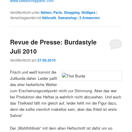
www.sweatshopparis.com
Veröffentlicht unter
Nähen
,
Paris
,
Shopping
,
Wolliges
|
Verschlagwortet mit
Nähcafè
,
Sweatshop
|
3
Antworten
Revue de Presse: Burdastyle
Juli 2010
Veröffentlicht am
27.06.2010
Frisch und weiß kommt die
Juliburda daher. Leider paßt
das eher herbstliche Wetter
zum Erscheinungszeitpunkt nicht zur Stimmung. Aber das war
bei Produktion des Heftes ja wahrlich nicht abzusehen. Und auch
das Titelkleid fällt mir gleich auf, leider fehlt mir die Figur dazu,
denn die sollte ziemlich makellos sein, aber das Kleid ist erste
Sahne!
Der „Wohlfühllook“ mit dem alten Heftschnitt ist dafür um so