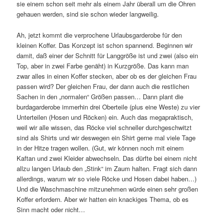
sie einem schon seit mehr als einem Jahr überall um die Ohren
gehauen werden, sind sie schon wieder langweilig.
Ah, jetzt kommt die verprochene Urlaubsgarderobe für den
kleinen Koffer. Das Konzept ist schon spannend. Beginnen wir
damit, daß einer der Schnitt für Langgröße ist und zwei (also ein
Top, aber in zwei Farbe genäht) in Kurzgröße. Das kann man
zwar alles in einen Koffer stecken, aber ob es der gleichen Frau
passen wird? Der gleichen Frau, der dann auch die restlichen
Sachen in den „normalen“ Größen passen… Dann plant die
burdagarderobe immerhin drei Oberteile (plus eine Weste) zu vier
Unterteilen (Hosen und Röcken) ein. Auch das megapraktisch,
weil wir alle wissen, das Röcke viel schneller durchgeschwitzt
sind als Shirts und wir deswegen ein Shirt gerne mal viele Tage
in der Hitze tragen wollen. (Gut, wir können noch mit einem
Kaftan und zwei Kleider abwechseln. Das dürfte bei einem nicht
allzu langen Urlaub den „Stink“ im Zaum halten. Fragt sich dann
allerdings, warum wir so viele Röcke und Hosen dabei haben…)
Und die Waschmaschine mitzunehmen würde einen sehr großen
Koffer erfordern. Aber wir hatten ein knackiges Thema, ob es
Sinn macht oder nicht…