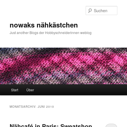
Zum
Zum
primären
sekundären
Such
Inhalt
Inhalt
springen
springen
nowaks nähkästchen
Just another Blogs der Hobbyschneiderinnen weblog
Hauptmenü
Start
Über
MONATSARCHIV:
JUNI 2010
Nähcafé in Paris: Sweatshop