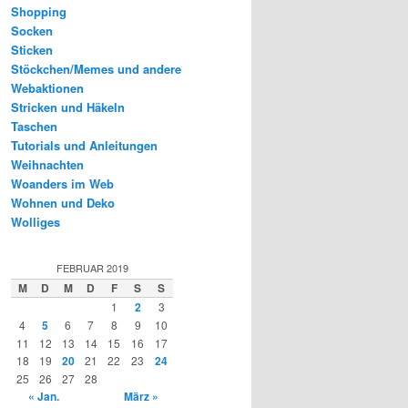
Shopping
Socken
Sticken
Stöckchen/Memes und andere
Webaktionen
Stricken und Häkeln
Taschen
Tutorials und Anleitungen
Weihnachten
Woanders im Web
Wohnen und Deko
Wolliges
FEBRUAR 2019
M
D
M
D
F
S
S
1
2
3
4
5
6
7
8
9
10
11
12
13
14
15
16
17
18
19
20
21
22
23
24
25
26
27
28
« Jan.
März »