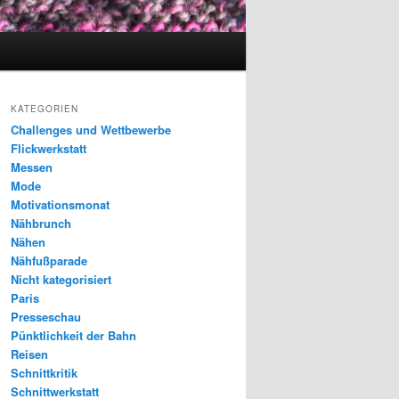
KATEGORIEN
Challenges und Wettbewerbe
Flickwerkstatt
Messen
Mode
Motivationsmonat
Nähbrunch
Nähen
Nähfußparade
Nicht kategorisiert
Paris
Presseschau
Pünktlichkeit der Bahn
Reisen
Schnittkritik
Schnittwerkstatt