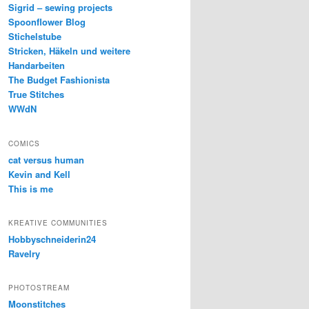
Sigrid – sewing projects
Spoonflower Blog
Stichelstube
Stricken, Häkeln und weitere
Handarbeiten
The Budget Fashionista
True Stitches
WWdN
COMICS
cat versus human
Kevin and Kell
This is me
KREATIVE COMMUNITIES
Hobbyschneiderin24
Ravelry
PHOTOSTREAM
Moonstitches