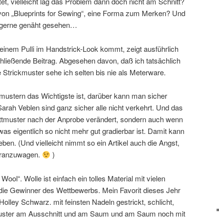
t, vielleicht lag das Problem dann doch nicht am Schnitt?
 von „Blueprints for Sewing“, eine Forma zum Merken? Und
r gerne genäht gesehen…
einem Pulli im Handstrick-Look kommt, zeigt ausführlich
chließende Beitrag. Abgesehen davon, daß ich tatsächlich
e Strickmuster sehe ich selten bis nie als Meterware.
ustern das Wichtigste ist, darüber kann man sicher
Sarah Veblen sind ganz sicher alle nicht verkehrt. Und das
nittmuster nach der Anprobe verändert, sondern auch wenn
as eigentlich so nicht mehr gut gradierbar ist. Damit kann
en. (Und vielleicht nimmt so ein Artikel auch die Angst,
n ranzuwagen.
)
ool“. Wolle ist einfach ein tolles Material mit vielen
die Gewinner des Wettbewerbs. Mein Favorit dieses Jehr
 Holley Schwarz. mit feinsten Nadeln gestrickt, schlicht,
uster am Ausschnitt und am Saum und am Saum noch mit