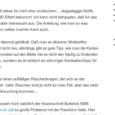
mit etwas für mich eher exotischem… doppellagige Stoffe,
3D Effekt bekommt. Ich kann nicht behaupten, daß ich das
 aber interessant aus. Die Anleitung, wie man so was
rm) selber machen kann auch.
 diesmal gehäkelt. Daß man an dickeren Wollstoffen
 nicht neu, allerdings gibt es gute Tips, wie man die Kanten
mindest auf den Bilder hat es nicht den häufig zu findenden
k, sondern es ist einfach ein stimmiger Kanteabschluss für
c.
ns einen auffälligen Rüschenkragen, der sich an der
er zieht. Rüschen sind ja nicht so mein Fall, aber das sieht
in Versuchung kommen…
ssiert mich natürlich der Hosenschnitt Butterick 6565
n im Juli
so große Probleme mit der Passform hatte. Hier