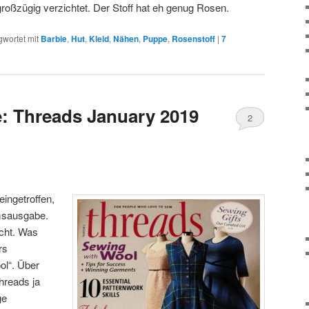
roßzügig verzichtet. Der Stoff hat eh genug Rosen.
gwortet mit
Barbie
,
Hut
,
Kleid
,
Nähen
,
Puppe
,
Rosenstoff
|
7
: Threads January 2019
2
ingetroffen,
umsausgabe.
echt. Was
rs
ool“. Über
hreads ja
ge