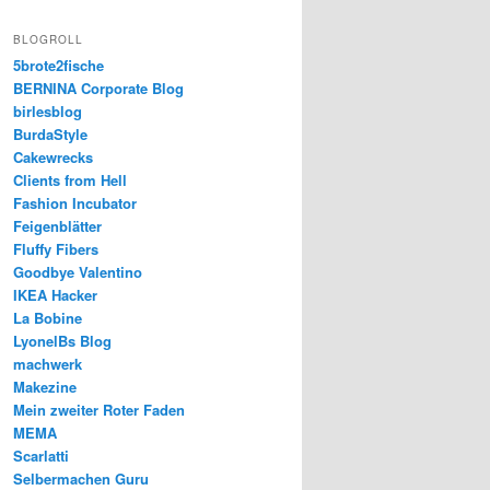
BLOGROLL
5brote2fische
BERNINA Corporate Blog
birlesblog
BurdaStyle
Cakewrecks
Clients from Hell
Fashion Incubator
Feigenblätter
Fluffy Fibers
Goodbye Valentino
IKEA Hacker
La Bobine
LyonelBs Blog
machwerk
Makezine
Mein zweiter Roter Faden
MEMA
Scarlatti
Selbermachen Guru