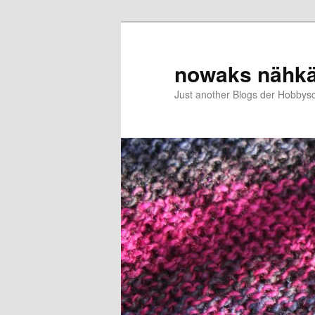
Zum
Zum
primären
sekundären
Inhalt
Inhalt
nowaks nähk
springen
springen
Just another Blogs der Hobbys