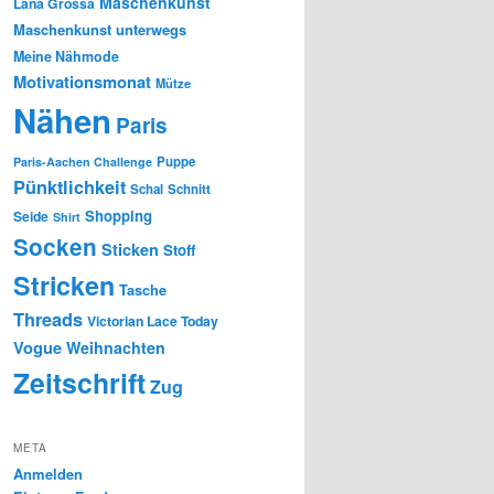
Maschenkunst
Lana Grossa
Maschenkunst unterwegs
Meine Nähmode
Motivationsmonat
Mütze
Nähen
Paris
Puppe
Paris-Aachen Challenge
Pünktlichkeit
Schal
Schnitt
Shopping
Seide
Shirt
Socken
Sticken
Stoff
Stricken
Tasche
Threads
Victorian Lace Today
Vogue
Weihnachten
Zeitschrift
Zug
META
Anmelden