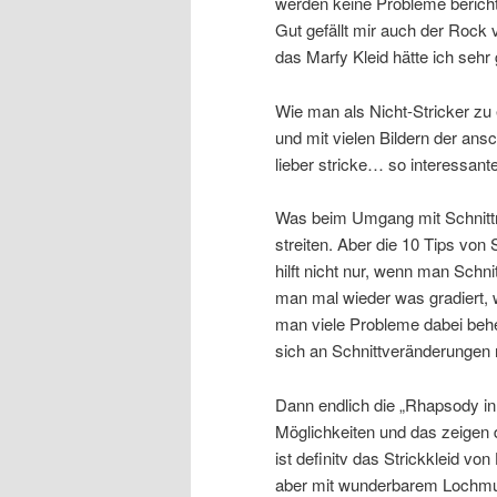
werden keine Probleme berichte
Gut gefällt mir auch der Rock
das Marfy Kleid hätte ich seh
Wie man als Nicht-Stricker zu 
und mit vielen Bildern der ans
lieber stricke… so interessant
Was beim Umgang mit Schnittm
streiten. Aber die 10 Tips von 
hilft nicht nur, wenn man Sch
man mal wieder was gradiert, w
man viele Probleme dabei beheb
sich an Schnittveränderunge
Dann endlich die „Rhapsody in W
Möglichkeiten und das zeigen 
ist definitv das Strickkleid von
aber mit wunderbarem Lochm