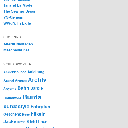
Tany et La Mode
The Sewing Divas
VS-Geheim
WWdN: In Exile
SHOPPING
Alterfil Nähfaden
Maschenkunst
SCHLAGWÖRTER
Anleitung
Ankleidepuppe
Archiv
Aranzi Aronzo
Bahn
Barbie
Artyarns
Burda
Baumwolle
burdastyle
Fahrplan
häkeln
Geschenk
Hose
Jacke
Kleid
Lace
katia