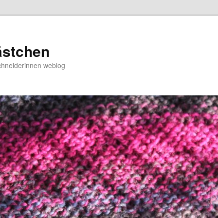
ästchen
chneiderinnen weblog