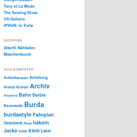
Tany et La Mode
The Sewing Divas
VS-Geheim
WWdN: In Exile
SHOPPING
Alterfil Nähfaden
Maschenkunst
SCHLAGWÖRTER
Anleitung
Ankleidepuppe
Archiv
Aranzi Aronzo
Bahn
Barbie
Artyarns
Burda
Baumwolle
burdastyle
Fahrplan
häkeln
Geschenk
Hose
Jacke
Kleid
Lace
katia