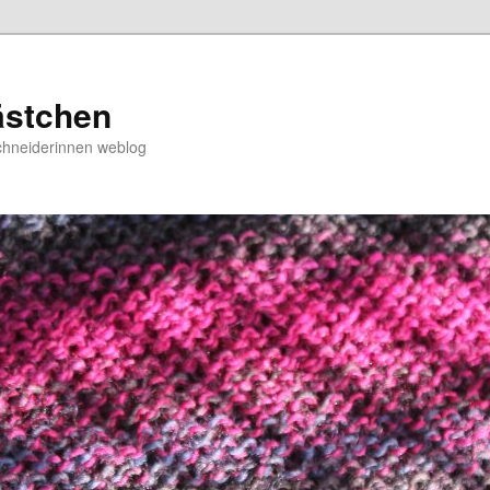
ästchen
chneiderinnen weblog