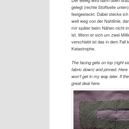
Der Beleg wird dann oben drau
gelegt (rechte Stoffseite unten
festgesteckt. Dabei stecke ich
weit weg von der Nahtlinie, dam
mir später beim Nähen nicht 
ist. Wenn er sich um zwei Mill
verschiebt ist das in dem Fall 
Katastrophe.
The facing gets on top (right si
fabric down) and pinned. Here I
won’t get in my way later. If th
great deal here.