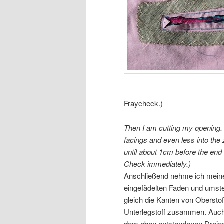
Fraycheck.)
Then I am cutting my opening. O
facings and even less into the z
until about 1cm before the end 
Check immediately.)
Anschließend nehme ich mein
eingefädelten Faden und umst
gleich die Kanten von Oberstof
Unterlegstoff zusammen. Auc
dem oben entstandenen Dreie