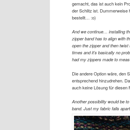
gemacht, das ist auch kein P
der Schlitz ist. Dummerweise
bestellt… :o)
And we continue… installing th
zipper band has to align with t
open the zipper and then twist 
times and it’s basically no pro
had my zippers made to measur
Die andere Option wäre, den S
entsprechend hinzudrehen. Da 
auch keine Lösung für diesen F
Another possibility would be to
band. Just my fabric falls apart