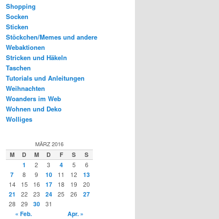
Shopping
Socken
Sticken
Stöckchen/Memes und andere
Webaktionen
Stricken und Häkeln
Taschen
Tutorials und Anleitungen
Weihnachten
Woanders im Web
Wohnen und Deko
Wolliges
MÄRZ 2016
M
D
M
D
F
S
S
1
2
3
4
5
6
7
8
9
10
11
12
13
14
15
16
17
18
19
20
21
22
23
24
25
26
27
28
29
30
31
« Feb.
Apr. »