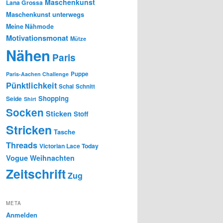
Maschenkunst
Lana Grossa
Maschenkunst unterwegs
Meine Nähmode
Motivationsmonat
Mütze
Nähen
Paris
Puppe
Paris-Aachen Challenge
Pünktlichkeit
Schal
Schnitt
Shopping
Seide
Shirt
Socken
Sticken
Stoff
Stricken
Tasche
Threads
Victorian Lace Today
Vogue
Weihnachten
Zeitschrift
Zug
META
Anmelden