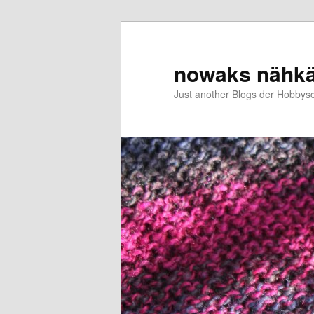
Zum
Zum
primären
sekundären
Inhalt
Inhalt
nowaks nähk
springen
springen
Just another Blogs der Hobbys