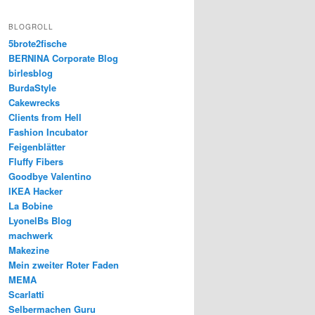
BLOGROLL
5brote2fische
BERNINA Corporate Blog
birlesblog
BurdaStyle
Cakewrecks
Clients from Hell
Fashion Incubator
Feigenblätter
Fluffy Fibers
Goodbye Valentino
IKEA Hacker
La Bobine
LyonelBs Blog
machwerk
Makezine
Mein zweiter Roter Faden
MEMA
Scarlatti
Selbermachen Guru