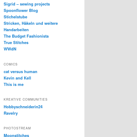
Sigrid – sewing projects
Spoonflower Blog
Stichelstube
Stricken, Häkeln und weitere
Handarbeiten
The Budget Fashionista
True Stitches
WWdN
COMICS
cat versus human
Kevin and Kell
This is me
KREATIVE COMMUNITIES
Hobbyschneiderin24
Ravelry
PHOTOSTREAM
Moonstitches