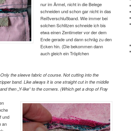
nur im Ärmel, nicht in die Belege
schneiden und schon gar nicht in das
Reißverschlußband. Wie immer bei
solchen Schlitzen schneide ich bis
etwa einen Zentimeter vor der dem
Ende gerade und dann schräg zu den
Ecken hin. (Die bekommen dann
auch gleich ein Tröpfchen
nly the sleeve fabric of course. Not cutting into the
ipper band. Like always it is one straight cut in the middle
and then „Y-like“ to the corners. (Which get a drop of Fray
en
eche
f und
h an
ck.