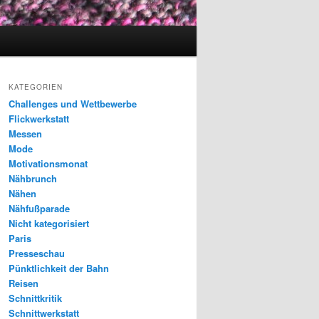
KATEGORIEN
Challenges und Wettbewerbe
Flickwerkstatt
Messen
Mode
Motivationsmonat
Nähbrunch
Nähen
Nähfußparade
Nicht kategorisiert
Paris
Presseschau
Pünktlichkeit der Bahn
Reisen
Schnittkritik
Schnittwerkstatt