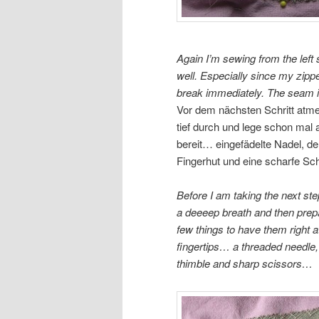
Again I’m sewing from the left 
well. Especially since my zippe
break immediately. The seam is 
Vor dem nächsten Schritt atme
tief durch und lege schon mal a
bereit… eingefädelte Nadel, d
Fingerhut und eine scharfe S
Before I am taking the next ste
a deeeep breath and then prep
few things to have them right 
fingertips… a threaded needle,
thimble and sharp scissors…