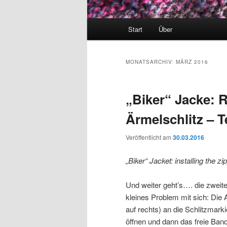
Hauptmenü
Start
Über
MONATSARCHIV:
MÄRZ 2016
„Biker“ Jacke: 
Ärmelschlitz – Te
Veröffentlicht am
30.03.2016
„Biker“ Jacket: installing the z
Und weiter geht’s…. die zweite
kleines Problem mit sich: Di
auf rechts) an die Schlitzma
öffnen und dann das freie Ban