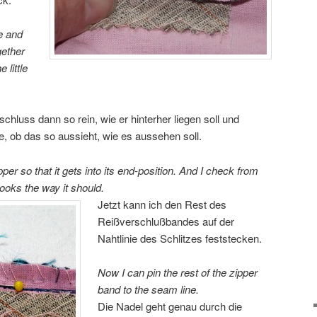
e and
gether
 little
hluss dann so rein, wie er hinterher liegen soll und
te, ob das so aussieht, wie es aussehen soll.
pper so that it gets into its end-position. And I check from
 looks the way it should.
Jetzt kann ich den Rest des
Reißverschlußbandes auf der
Nahtlinie des Schlitzes feststecken.
Now I can pin the rest of the zipper
band to the seam line.
Die Nadel geht genau durch die