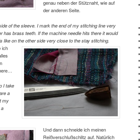
genau neben der Stütznaht, wie auf
der anderen Seite.
side of the sleeve. I mark the end of my stitching line very
r has brass teeth. If the machine needle hits there it would
like on the other side very close to the stay stitching.
 ich
lles
en
chere…
p I take
are a
at my
 a
Und dann schneide ich meinen
Reißverschlußschlitz auf. Natürlich