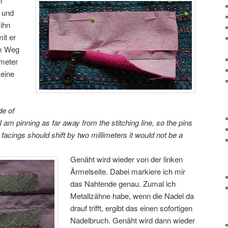
f
) und
 ihn
it er
im Weg
imeter
keine
de of
 am pinning as far away from the stitching line, so the pins
e facings should shift by two millimeters it would not be a
Genäht wird wieder von der linken
Ärmelseite. Dabei markiere ich mir
das Nahtende genau. Zumal ich
Metallzähne habe, wenn die Nadel da
drauf trifft, ergibt das einen sofortigen
Nadelbruch. Genäht wird dann wieder