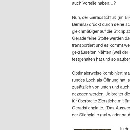
auch Vorteile haben…?
Nun, der Geradstichfuß (im Bi
Bernina) drückt durch seine s
gleichmäßiger auf die Stichpla
Gerade feine Stoffe werden da
transportiert und es kommt we
gekräuselten Nähten (weil der S
festgehalten hat und so saube
Optimalerweise kombiniert man 
rundes Loch als Öffnung hat, s
zusätzlich von unten und auch 
gezogen werden. Je breiter die
für überbreite Zierstiche mit 6
Geradstichplatte. (Das Auswech
der Stichplatte mal wieder s
In d