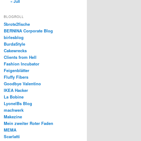
« Juli
BLOGROLL
5brote2fische
BERNINA Corporate Blog
birlesblog
BurdaStyle
Cakewrecks
Clients from Hell
Fashion Incubator
Feigenblätter
Fluffy Fibers
Goodbye Valentino
IKEA Hacker
La Bobine
LyonelBs Blog
machwerk
Makezine
Mein zweiter Roter Faden
MEMA
Scarlatti