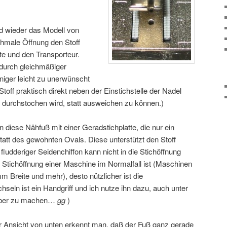
ld wieder das Modell von
chmale Öffnung den Stoff
tte und den Transporteur.
durch gleichmäßiger
niger leicht zu unerwünscht
toff praktisch direkt neben der Einstichstelle der Nadel
r durchstochen wird, statt ausweichen zu können.)
diese Nähfuß mit einer Geradstichplatte, die nur ein
tatt des gewohnten Ovals. Diese unterstützt den Stoff
fludderiger Seidenchiffon kann nicht in die Stichöffnung
 Stichöffnung einer Maschine im Normalfall ist (Maschinen
mm Breite und mehr), desto nützlicher ist die
seln ist ein Handgriff und ich nutze ihn dazu, auch unter
auber zu machen…
gg
)
er Ansicht von unten erkennt man, daß der Fuß ganz gerade