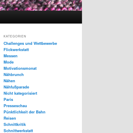
KATEGORIEN
Challenges und Wettbewerbe
Flickwerkstatt
Messen
Mode
Motivationsmonat
Nähbrunch
Nähen
Nähfußparade
Nicht kategorisiert
Paris
Presseschau
Pünktlichkeit der Bahn
Reisen
Schnittkritik
Schnittwerkstatt