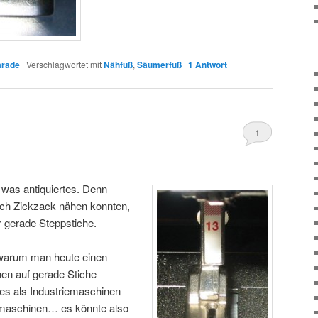
arade
|
Verschlagwortet mit
Nähfuß
,
Säumerfuß
|
1
Antwort
1
 was antiquiertes. Denn
ch Zickzack nähen konnten,
r gerade Steppstiche.
e, warum man heute einen
nen auf gerade Stiche
 es als Industriemaschinen
hmaschinen… es könnte also