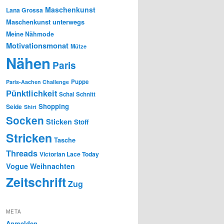
Maschenkunst
Lana Grossa
Maschenkunst unterwegs
Meine Nähmode
Motivationsmonat
Mütze
Nähen
Paris
Puppe
Paris-Aachen Challenge
Pünktlichkeit
Schal
Schnitt
Shopping
Seide
Shirt
Socken
Sticken
Stoff
Stricken
Tasche
Threads
Victorian Lace Today
Vogue
Weihnachten
Zeitschrift
Zug
META
Anmelden