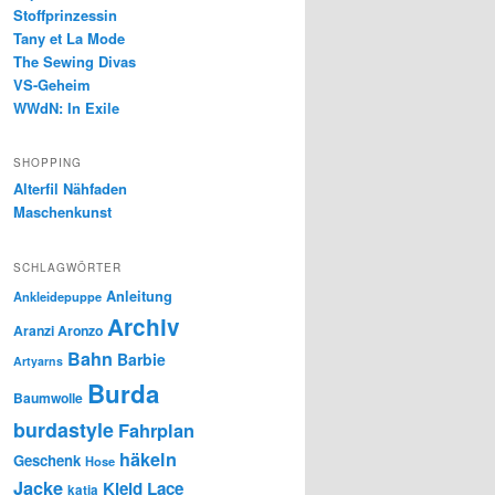
Stoffprinzessin
Tany et La Mode
The Sewing Divas
VS-Geheim
WWdN: In Exile
SHOPPING
Alterfil Nähfaden
Maschenkunst
SCHLAGWÖRTER
Anleitung
Ankleidepuppe
Archiv
Aranzi Aronzo
Bahn
Barbie
Artyarns
Burda
Baumwolle
burdastyle
Fahrplan
häkeln
Geschenk
Hose
Jacke
Kleid
Lace
katia