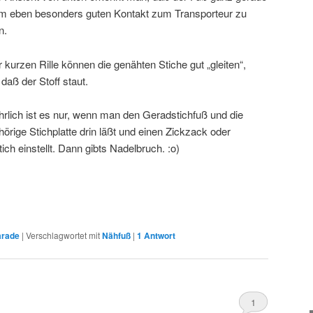
 um eben besonders guten Kontakt zum Transporteur zu
n.
r kurzen Rille können die genähten Stiche gut „gleiten“,
daß der Stoff staut.
rlich ist es nur, wenn man den Geradstichfuß und die
örige Stichplatte drin läßt und einen Zickzack oder
tich einstellt. Dann gibts Nadelbruch. :o)
arade
|
Verschlagwortet mit
Nähfuß
|
1
Antwort
1