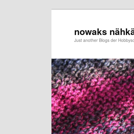
Zum
Zum
primären
sekundären
Inhalt
Inhalt
nowaks nähk
springen
springen
Just another Blogs der Hobbys