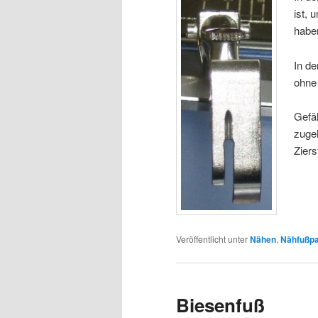
ist,
habe
In de
ohne 
Gefäh
zugeh
Ziers
Veröffentlicht unter
Nähen
,
Nähfußp
Biesenfuß