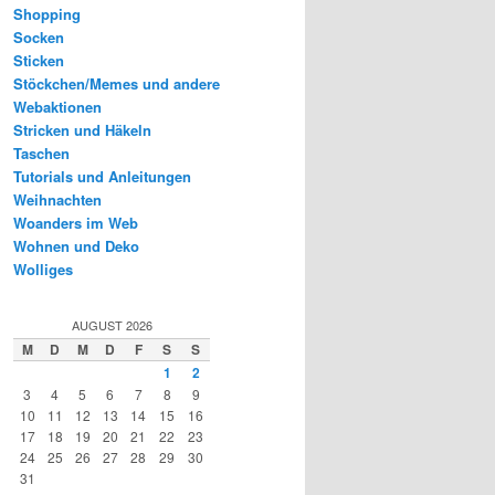
Shopping
Socken
Sticken
Stöckchen/Memes und andere
Webaktionen
Stricken und Häkeln
Taschen
Tutorials und Anleitungen
Weihnachten
Woanders im Web
Wohnen und Deko
Wolliges
AUGUST 2026
M
D
M
D
F
S
S
1
2
3
4
5
6
7
8
9
10
11
12
13
14
15
16
17
18
19
20
21
22
23
24
25
26
27
28
29
30
31