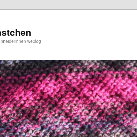
ästchen
chneiderinnen weblog