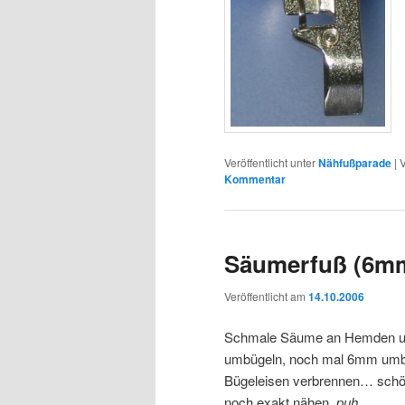
Veröffentlicht unter
Nähfußparade
|
V
Kommentar
Säumerfuß (6m
Veröffentlicht am
14.10.2006
Schmale Säume an Hemden un
umbügeln, noch mal 6mm umbüg
Bügeleisen verbrennen… schö
noch exakt nähen.
puh