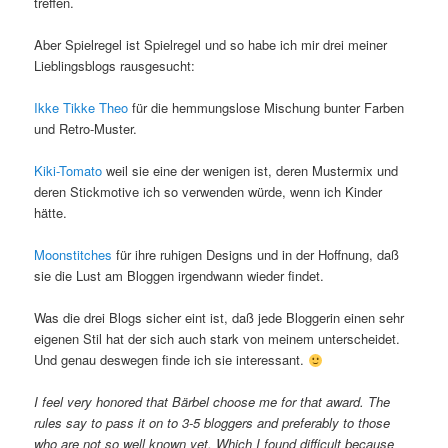
treffen.
Aber Spielregel ist Spielregel und so habe ich mir drei meiner
Lieblingsblogs rausgesucht:
Ikke Tikke Theo
für die hemmungslose Mischung bunter Farben
und Retro-Muster.
Kiki-Tomato
weil sie eine der wenigen ist, deren Mustermix und
deren Stickmotive ich so verwenden würde, wenn ich Kinder
hätte.
Moonstitches
für ihre ruhigen Designs und in der Hoffnung, daß
sie die Lust am Bloggen irgendwann wieder findet.
Was die drei Blogs sicher eint ist, daß jede Bloggerin einen sehr
eigenen Stil hat der sich auch stark von meinem unterscheidet.
Und genau deswegen finde ich sie interessant.
I feel very honored that Bärbel choose me for that award. The
rules say to pass it on to 3-5 bloggers and preferably to those
who are not so well known yet. Which I found difficult because