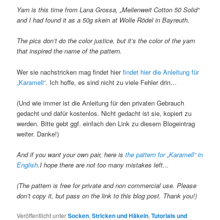
Yarn is this time from Lana Grossa, „Meilenweit Cotton 50 Solid“
and I had found it as a 50g skein at Wolle Rödel in Bayreuth.
The pics don’t do the color justice, but it’s the color of the yarn
that inspired the name of the pattern.
Wer sie nachstricken mag findet hier
findet hier die Anleitung für
„Karamell“
. Ich hoffe, es sind nicht zu viele Fehler drin…
(Und wie immer ist die Anleitung für den privaten Gebrauch
gedacht und dafür kostenlos. Nicht gedacht ist sie, kopiert zu
werden. Bitte gebt ggf. einfach den Link zu diesem Blogeintrag
weiter. Danke!)
And if you want your own pair, here is
the pattern for „Karamell“ in
English
.I hope there are not too many mistakes left…
(The pattern is free for private and non commercial use. Please
don’t copy it, but pass on the link to this blog post. Thank you!)
Veröffentlicht unter
Socken
,
Stricken und Häkeln
,
Tutorials und