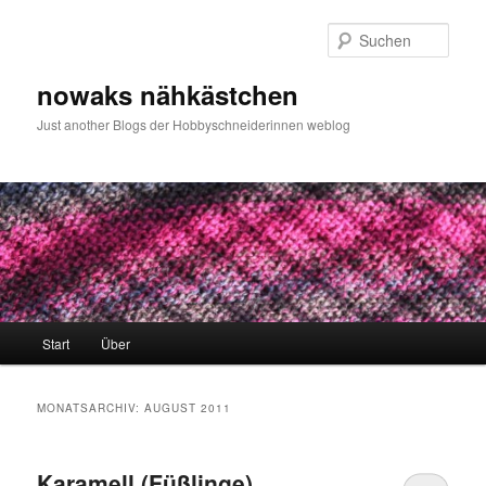
Zum
Zum
primären
sekundären
Such
Inhalt
Inhalt
springen
springen
nowaks nähkästchen
Just another Blogs der Hobbyschneiderinnen weblog
Hauptmenü
Start
Über
MONATSARCHIV:
AUGUST 2011
Karamell (Füßlinge)