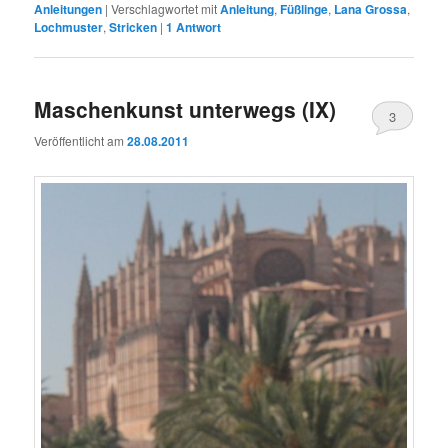
Anleitungen
|
Verschlagwortet mit
Anleitung
,
Füßlinge
,
Lana Grossa
,
Lochmuster
,
Stricken
|
1
Antwort
Maschenkunst unterwegs (IX)
3
Veröffentlicht am
28.08.2011