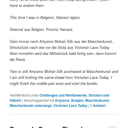
have to endure them.
This time I was in Belgium, Hainaut region.
Diesmal aus Belgien, Provinz Hainaut.
Garn immer noch Artyarns Mohair Silk aus der Maschenkunst,
Strickstück nach wie vor die Stola aus Victorian Lace Today.
Aber immerhin wird das Mittelstück bald fertig sein, dann kommt
der Rand.
Yarn is still Artyarns Mohair Silk purchased at Maschenkunst and
I am still knitting the same shawl from Victorian Lace Today. I
might finish the middle part soon and start the border.
Veröffentlicht unter
Challenges und Wettbewerbe
,
Stricken und
Häkeln
|
Verschlagwortet mit
Artyarns
,
Belgien
,
Maschenkunst
,
Maschenkunst unterwegs
,
Victorian Lace Today
|
1
Antwort