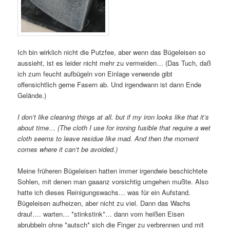
Ich bin wirklich nicht die Putzfee, aber wenn das Bügeleisen so
aussieht, ist es leider nicht mehr zu vermeiden… (Das Tuch, daß
ich zum feucht aufbügeln von Einlage verwende gibt
offensichtlich gerne Fasern ab. Und irgendwann ist dann Ende
Gelände.)
I don’t like cleaning things at all. but if my iron looks like that it’s
about time… (The cloth I use for ironing fusible that require a wet
cloth seems to leave residue like mad. And then the moment
comes where it can’t be avoided.)
Meine früheren Bügeleisen hatten immer irgendwie beschichtete
Sohlen, mit denen man gaaanz vorsichtig umgehen mußte. Also
hatte ich dieses Reinigungswachs… was für ein Aufstand.
Bügeleisen aufheizen, aber nicht zu viel. Dann das Wachs
drauf…. warten… *stinkstink*… dann vom heißen Eisen
abrubbeln ohne *autsch* sich die Finger zu verbrennen und mit