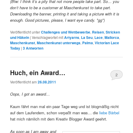
(Btw: I think it’s a pity that not more people take part. So… you
don’t have to be a customer at Maschenkunst to take part.
Downloading the banner, printing it and taking a picture with it is
enough. Good pictures, please, I want eye candy. *gg*)
Veröffentlicht unter
Challenges und Wettbewerbe
,
Reisen
,
Stricken
und Häkeln
|
Verschlagwortet mit
Artyarns
,
La Seu
,
Lace
,
Mallorca
,
Maschenkunst
,
Maschenkunst unterwegs
,
Palma
,
Victorian Lace
Today
|
3
Antworten
Huch, ein Award…
2
Veröffentlicht am
26.08.2011
Oops, I got an award…
Kaum fährt man mal ein paar Tage weg und ist blogmäßig nicht
auf dem Laufendem, schon verpaßt man was… die
liebe Bärbel
hat mich nämlich mit dem Kreativ Blogger Award geehrt.
As soon as I am away and