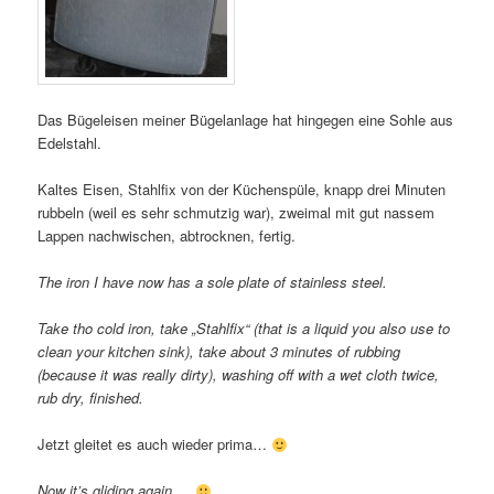
Das Bügeleisen meiner Bügelanlage hat hingegen eine Sohle aus
Edelstahl.
Kaltes Eisen, Stahlfix von der Küchenspüle, knapp drei Minuten
rubbeln (weil es sehr schmutzig war), zweimal mit gut nassem
Lappen nachwischen, abtrocknen, fertig.
The iron I have now has a sole plate of stainless steel.
Take tho cold iron, take „Stahlfix“ (that is a liquid you also use to
clean your kitchen sink), take about 3 minutes of rubbing
(because it was really dirty), washing off with a wet cloth twice,
rub dry, finished.
Jetzt gleitet es auch wieder prima…
Now it’s gliding again….