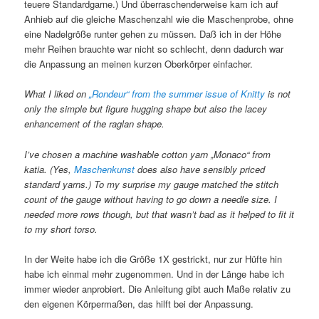
teuere Standardgarne.) Und überraschenderweise kam ich auf
Anhieb auf die gleiche Maschenzahl wie die Maschenprobe, ohne
eine Nadelgröße runter gehen zu müssen. Daß ich in der Höhe
mehr Reihen brauchte war nicht so schlecht, denn dadurch war
die Anpassung an meinen kurzen Oberkörper einfacher.
What I liked on
„Rondeur“ from the summer issue of Knitty
is not
only the simple but figure hugging shape but also the lacey
enhancement of the raglan shape.
I’ve chosen a machine washable cotton yarn „Monaco“ from
katia. (Yes,
Maschenkunst
does also have sensibly priced
standard yarns.) To my surprise my gauge matched the stitch
count of the gauge without having to go down a needle size. I
needed more rows though, but that wasn’t bad as it helped to fit it
to my short torso.
In der Weite habe ich die Größe 1X gestrickt, nur zur Hüfte hin
habe ich einmal mehr zugenommen. Und in der Länge habe ich
immer wieder anprobiert. Die Anleitung gibt auch Maße relativ zu
den eigenen Körpermaßen, das hilft bei der Anpassung.