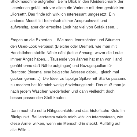
Stickmaschine aufgreifen. Beim Blick in den Kleiderschrank der
Leserinnen gefällt mir vor allem die Variante mit dem gestrickten
„Korsett“. Das finde ich wirklich interessant umgesetzt. Ein
anderes Modell ist technisch sicher Anspruchsvoll und
aufwendig, aber der erreichte Look hat viel von Sofakissen…
Fragen an die Experten… Wie man Jeansnähten und Säumen
den Used-Look verpasst (Bleiche oder Dremel), wie man mit
Handstichen stabile Nähte näht (keine Ahnung, wovor die Leute
immer Angst haben… Tausende von Jahren hat man von Hand
genäht ohne daß Nähte aufgingen) und Bezugsquellen für
Breitcord (diesmal eine belgische Adresse dabei… gleich mal
gucken gehen…). Die Idee, zu lappige Spitze mit Stärke passend
zu machen hat für mich wenig Anziehungskraft. Das muß man ja
nach jedem Waschen wiederholen und dann vielleicht doch
besser passenden Stoff kaufen.
Dann noch die nette Nähgeschichte und das historische Kleid im
Blickpunkt. Bei letzterem würde mich wirklich interessieren, wie
diese Ärmel wirken, wenn ein Mensch drin steckt. Auffällig auf
alle Fälle…