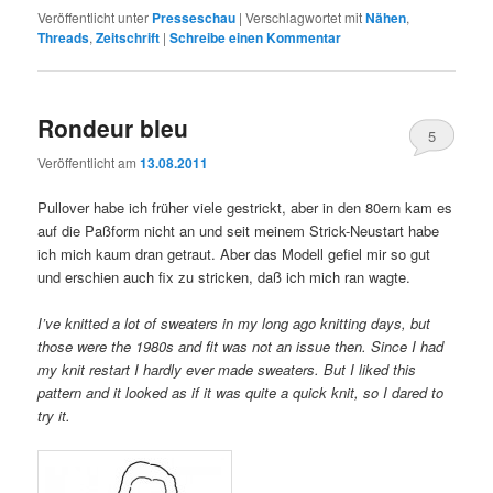
Veröffentlicht unter
Presseschau
|
Verschlagwortet mit
Nähen
,
Threads
,
Zeitschrift
|
Schreibe einen Kommentar
Rondeur bleu
5
Veröffentlicht am
13.08.2011
Pullover habe ich früher viele gestrickt, aber in den 80ern kam es
auf die Paßform nicht an und seit meinem Strick-Neustart habe
ich mich kaum dran getraut. Aber das Modell gefiel mir so gut
und erschien auch fix zu stricken, daß ich mich ran wagte.
I’ve knitted a lot of sweaters in my long ago knitting days, but
those were the 1980s and fit was not an issue then. Since I had
my knit restart I hardly ever made sweaters. But I liked this
pattern and it looked as if it was quite a quick knit, so I dared to
try it.