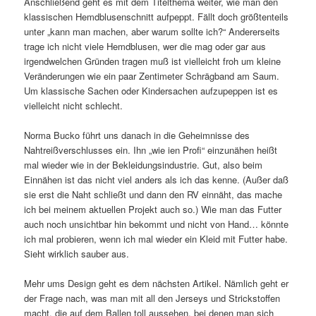
Anschließend geht es mit dem Titelthema weiter, wie man den
klassischen Hemdblusenschnitt aufpeppt. Fällt doch größtenteils
unter „kann man machen, aber warum sollte ich?“ Andererseits
trage ich nicht viele Hemdblusen, wer die mag oder gar aus
irgendwelchen Gründen tragen muß ist vielleicht froh um kleine
Veränderungen wie ein paar Zentimeter Schrägband am Saum.
Um klassische Sachen oder Kindersachen aufzupeppen ist es
vielleicht nicht schlecht.
Norma Bucko führt uns danach in die Geheimnisse des
Nahtreißverschlusses ein. Ihn „wie ien Profi“ einzunähen heißt
mal wieder wie in der Bekleidungsindustrie. Gut, also beim
Einnähen ist das nicht viel anders als ich das kenne. (Außer daß
sie erst die Naht schließt und dann den RV einnäht, das mache
ich bei meinem aktuellen Projekt auch so.) Wie man das Futter
auch noch unsichtbar hin bekommt und nicht von Hand… könnte
ich mal probieren, wenn ich mal wieder ein Kleid mit Futter habe.
Sieht wirklich sauber aus.
Mehr ums Design geht es dem nächsten Artikel. Nämlich geht er
der Frage nach, was man mit all den Jerseys und Strickstoffen
macht, die auf dem Ballen toll aussehen, bei denen man sich