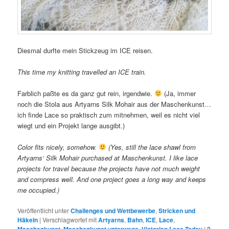
Diesmal durfte mein Stickzeug im ICE reisen.
This time my knitting travelled an ICE train.
Farblich paßte es da ganz gut rein, irgendwie.
(Ja, immer
noch die Stola aus Artyarns Silk Mohair aus der Maschenkunst…
ich finde Lace so praktisch zum mitnehmen, weil es nicht viel
wiegt und ein Projekt lange ausgibt.)
Color fits nicely, somehow.
(Yes, still the lace shawl from
Artyarns‘ Silk Mohair purchased at Maschenkunst. I like lace
projects for travel because the projects have not much weight
and compress well. And one project goes a long way and keeps
me occupied.)
Veröffentlicht unter
Challenges und Wettbewerbe
,
Stricken und
Häkeln
|
Verschlagwortet mit
Artyarns
,
Bahn
,
ICE
,
Lace
,
,
,
|