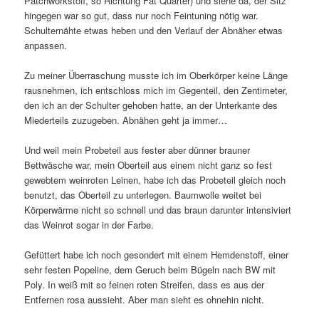
Patchworkstoff, so Richtung Fat Quarter) und siehe da, der Sitz
hingegen war so gut, dass nur noch Feintuning nötig war.
Schulternähte etwas heben und den Verlauf der Abnäher etwas
anpassen.
Zu meiner Überraschung musste ich im Oberkörper keine Länge
rausnehmen, ich entschloss mich im Gegenteil, den Zentimeter,
den ich an der Schulter gehoben hatte, an der Unterkante des
Miederteils zuzugeben. Abnähen geht ja immer…
Und weil mein Probeteil aus fester aber dünner brauner
Bettwäsche war, mein Oberteil aus einem nicht ganz so fest
gewebtem weinroten Leinen, habe ich das Probeteil gleich noch
benutzt, das Oberteil zu unterlegen. Baumwolle weitet bei
Körperwärme nicht so schnell und das braun darunter intensiviert
das Weinrot sogar in der Farbe.
Gefüttert habe ich noch gesondert mit einem Hemdenstoff, einer
sehr festen Popeline, dem Geruch beim Bügeln nach BW mit
Poly. In weiß mit so feinen roten Streifen, dass es aus der
Entfernen rosa aussieht. Aber man sieht es ohnehin nicht.