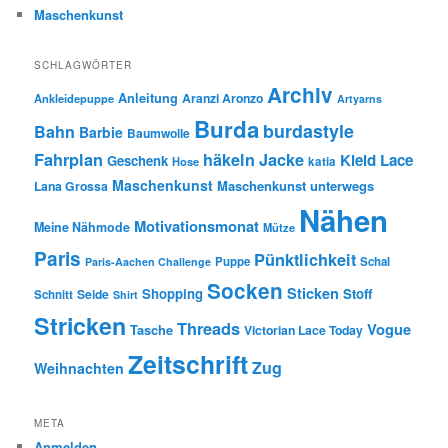
Maschenkunst
SCHLAGWÖRTER
Archiv
Anleitung
Aranzi Aronzo
Ankleidepuppe
Artyarns
Burda
burdastyle
Bahn
Barbie
Baumwolle
Fahrplan
häkeln
Jacke
Kleid
Lace
Geschenk
Hose
katia
Maschenkunst
Maschenkunst unterwegs
Lana Grossa
Nähen
Motivationsmonat
Meine Nähmode
Mütze
Paris
Pünktlichkeit
Puppe
Schal
Paris-Aachen Challenge
Socken
Sticken
Shopping
Stoff
Seide
Schnitt
Shirt
Stricken
Threads
Vogue
Tasche
Victorian Lace Today
Zeitschrift
Zug
Weihnachten
META
Anmelden