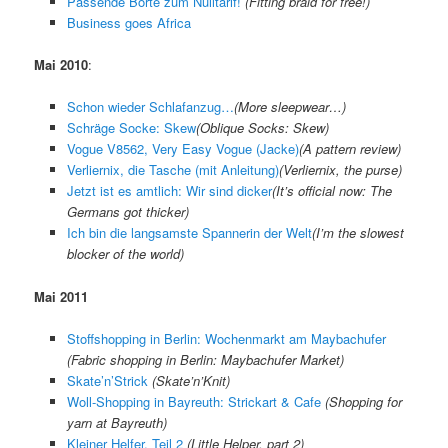
Passende Borte zum Nulltarif!
(
Fitting braid for free!
)
Business goes Africa
Mai 2010
:
Schon wieder Schlafanzug…
(
More sleepwear…
)
Schräge Socke: Skew
(
Oblique Socks: Skew
)
Vogue V8562, Very Easy Vogue (Jacke)
(A pattern review)
Verliernix, die Tasche (mit Anleitung)
(
Verliernix, the purse
)
Jetzt ist es amtlich: Wir sind dicker
(
It’s official now: The
Germans got thicker
)
Ich bin die langsamste Spannerin der Welt
(
I’m the slowest
blocker of the world
)
Mai 2011
Stoffshopping in Berlin: Wochenmarkt am Maybachufer
(Fabric shopping in Berlin: Maybachufer Market)
Skate’n’Strick
(Skate’n’Knit)
Woll-Shopping in Bayreuth: Strickart & Cafe
(Shopping for
yarn at Bayreuth)
Kleiner Helfer, Teil 2
(Little Helper, part 2)