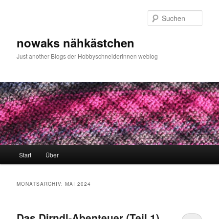
Zum
Zum
primären
sekundären
Such
Inhalt
Inhalt
springen
springen
nowaks nähkästchen
Just another Blogs der Hobbyschneiderinnen weblog
Hauptmenü
Start
Über
MONATSARCHIV:
MAI 2024
Das Dirndl-Abenteuer (Teil 1)