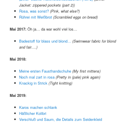
Jacket: zippered pockets (part 2))
Rosa, was sonst?
(Pink, what else?)
Rührei mit Weißbrot
(Scrambled eggs on bread)
Mai 2017:
Öh ja… da war wohl viel los…
Badestoff für blass und blond…
(Swimwear fabric for blond
and fair….)
Mai 2018:
Meine ersten Fausthandschuhe
(My first mittens)
Noch mal zart in rosa
(Pretty in (pale) pink again)
Knackig in Strick
(Tight knitting)
Mai 2019:
Karos machen schlank
Häßlicher Kolibri
Verschluß und Saum, die Details zum Seidenkleid