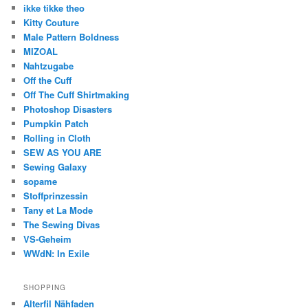
ikke tikke theo
Kitty Couture
Male Pattern Boldness
MIZOAL
Nahtzugabe
Off the Cuff
Off The Cuff Shirtmaking
Photoshop Disasters
Pumpkin Patch
Rolling in Cloth
SEW AS YOU ARE
Sewing Galaxy
sopame
Stoffprinzessin
Tany et La Mode
The Sewing Divas
VS-Geheim
WWdN: In Exile
SHOPPING
Alterfil Nähfaden