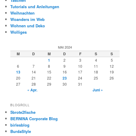
Taschen
Tutorials und Anleitungen
Weihnachten
Woanders im Web
Wohnen und Deko
Wolliges
MAI 2024
M
D
M
D
F
S
S
1
2
3
4
5
6
7
8
9
10
11
12
13
14
15
16
17
18
19
20
21
22
23
24
25
26
27
28
29
30
31
« Apr.
Juni »
BLOGROLL
5brote2fische
BERNINA Corporate Blog
birlesblog
BurdaStyle