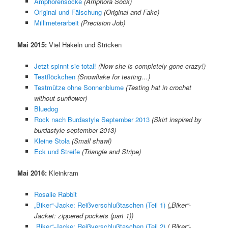
Amphorensocke
(Amphora Sock)
Original und Fälschung
(Original and Fake)
Millimeterarbeit
(Precision Job)
Mai 2015:
Viel Häkeln und Stricken
Jetzt spinnt sie total!
(Now she is completely gone crazy!)
Testflöckchen
(Snowflake for testing…)
Testmütze ohne Sonnenblume
(Testing hat in crochet
without sunflower)
Bluedog
Rock nach Burdastyle September 2013
(Skirt inspired by
burdastyle september 2013)
Kleine Stola
(Small shawl)
Eck und Streife
(Triangle and Stripe)
Mai 2016:
Kleinkram
Rosalie Rabbit
„Biker“-Jacke: Reißverschlußtaschen (Teil 1)
(„Biker“-
Jacket: zippered pockets (part 1))
„Biker“-Jacke: Reißverschlußtaschen (Teil 2)
(„Biker“-