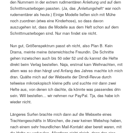
den Nummern in der extrem rudimentären Anleitung und auf dem
Schnittmusterbogen passten. (Ja, das „Anleitungsheft“ war noch
rudementärer als heute.) Einige Modelle ließen sich mit Mühe
noch zuordnen (etwa eine Kinderhose), so dass davon
auszugehen ist, dass die Modelle aus dem Heft schon auf dem
Schnittmusterbogen sind. Nur man findet sie nicht.
Nun gut, Größenspektrum passt eh nicht, also Plan B. Kein
Drama, meinte meine österreichische Freundin. Die Schnitte
gehen inzwischen auch bis 50 oder 52 und du kannst die Hefte
direkt beim Verlag bestellen. Naja, erstmal kam Weihnachten, mit
allem was so dran hängt und Anfang des Jahres machte ich mich
dran. Quälte mich auf der Webseite der Dirndl-Revue durch
teilweise mikroskopisch kleine pdfs und suchte mir dann zwei
Hefte aus, von denen ich dachte, da könnte was passendes drin
sein. Will bestellen… wir nehmen nur PayPal. Tja, das habe ich
wieder nicht.
Längeres Surfen brachte mich dann auf die Webseite eines
Trachtengeschäfts in München, die zwar keinen Webshop haben,
nach einem sehr freundlichen Mail-Kontakt aber bereit waren, mit
die Hefte zu verkaufen. Allerdings nicht gleich, denn das eine