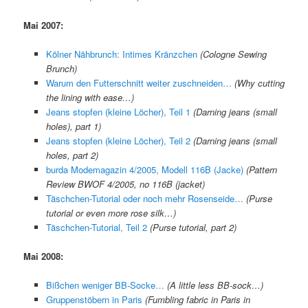
Mai 2007:
Kölner Nähbrunch: Intimes Kränzchen
(Cologne Sewing
Brunch)
Warum den Futterschnitt weiter zuschneiden…
(Why cutting
the lining with ease…)
Jeans stopfen (kleine Löcher), Teil 1
(Darning jeans (small
holes), part 1)
Jeans stopfen (kleine Löcher), Teil 2
(Darning jeans (small
holes, part 2)
burda Modemagazin 4/2005, Modell 116B (Jacke)
(Pattern
Review BWOF 4/2005, no 116B (jacket)
Täschchen-Tutorial oder noch mehr Rosenseide…
(Purse
tutorial or even more rose silk…)
Täschchen-Tutorial, Teil 2
(Purse tutorial, part 2)
Mai 2008:
Bißchen weniger BB-Socke…
(A little less BB-sock…)
Gruppenstöbern in Paris
(Fumbling fabric in Paris in