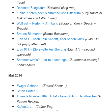
three)
Dezenter Blingbaum
(Subdued bling-tree)
Kleine Knoten oder Makramee und Eiffelturm
(Tiny Knots or
Makramee and Eiffel Tower)
Wollrest + Perlen = Armband
(Scrap of Yarn + Beads =
Bracelet
Braune Blümchen
(Brown Blossoms)
Elan 511 – noch kein Schnitt, aber schon Kritik
(Elan 511,
not (my) pattern yet)
Elan 511 – Die zweite Annäherung
(Elan 511 – second
approach)
Sommer wird’s? – Ist mir doch egal!
(Summer is coming? –
I don’t care!)
Mai 2014
Ewiger Schnee…
(Eternal Snow…)
Stitch Surfer III
Threads Number 169, High-Octane Clutch (Handtasche)
(A
Pattern Review)
Kaffeetüte…
(Coffee Bag)