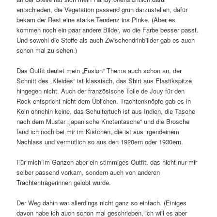
entschieden, die Vegetation passend grün darzustellen, dafür
bekam der Rest eine starke Tendenz ins Pinke. (Aber es
kommen noch ein paar andere Bilder, wo die Farbe besser passt.
Und sowohl die Stoffe als auch Zwischendrinbiilder gab es auch
schon mal zu sehen.)
Das Outfit deutet mein „Fusion“ Thema auch schon an, der
Schnitt des „Kleides“ ist klassisch, das Shirt aus Elastikspitze
hingegen nicht. Auch der französische Toile de Jouy für den
Rock entspricht nicht dem Üblichen. Trachtenknöpfe gab es in
Köln ohnehin keine, das Schultertuch ist aus Indien, die Tasche
nach dem Muster „japanische Knotentasche“ und die Brosche
fand ich noch bei mir im Kistchen, die ist aus irgendeinem
Nachlass und vermutlich so aus den 1920ern oder 1930ern.
Für mich im Ganzen aber ein stimmiges Outfit, das nicht nur mir
selber passend vorkam, sondern auch von anderen
Trachtenträgerinnen gelobt wurde.
Der Weg dahin war allerdings nicht ganz so einfach. (Einiges
davon habe ich auch schon mal geschrieben, ich will es aber