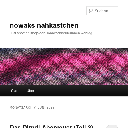
Zum
Zum
primären
sekundären
Such
Inhalt
Inhalt
springen
springen
nowaks nähkästchen
Just another Blogs der Hobbyschneiderinnen weblog
Hauptmenü
Start
Über
MONATSARCHIV:
JUNI 2024
Das Dirndl-Abenteuer (Teil 3)