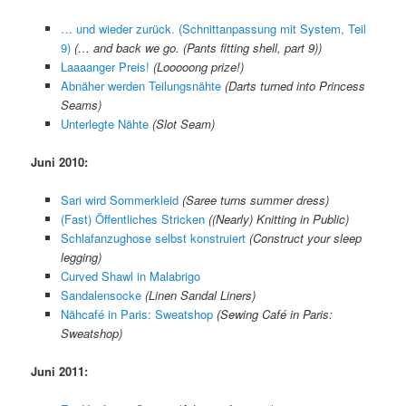
… und wieder zurück. (Schnittanpassung mit System, Teil
9)
(
… and back we go. (Pants fitting shell, part 9)
)
Laaaanger Preis!
(
Looooong prize!
)
Abnäher werden Teilungsnähte
(
Darts turned into Princess
Seams
)
Unterlegte Nähte
(
Slot Seam
)
Juni 2010:
Sari wird Sommerkleid
(
Saree turns summer dress
)
(Fast) Öffentliches Stricken
(
(Nearly) Knitting in Public
)
Schlafanzughose selbst konstruiert
(
Construct your sleep
legging
)
Curved Shawl in Malabrigo
Sandalensocke
(
Linen Sandal Liners
)
Nähcafé in Paris: Sweatshop
(
Sewing Café in Paris:
Sweatshop
)
Juni 2011: