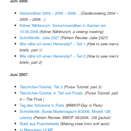
Juni 2006:
Gartennähen 2004 – 2005 – 2006…
(Gardensewing 2004 –
2005 – 2006…)
Kölner Nähbrunch: Vorsommernähen in Aachen am
10.06.2006
(Kölner Nähbrunch, a sewing meeting)
Schnittkritik: Jalie 2327
(Pattern Review: Jalie 2327)
Wie nähe ich einen Herrenslip? – Teil 1
(How to sew men’s
briefs, part 1)
Wie nähe ich einen Herrenslip? – Teil 2
(How to sew men’s
briefs, part 2)
Juni 2007:
Täschchen-Tutorial, Teil 3
(Purse Tutorial, part 3)
Täschchen-Tutorial, 4. Teil und Finale.
(Purse Tutorail, part
4 – The Final.)
Tag des Strickens in Paris
(WWKIP-Day in Paris)
Schnittkritik: Burda Modemagazin 8/2006, Modell 128
(Jacke)
(Pattern Review: BWOF 08/2006, 129 (jacket)
Stahl aus Puschelwolle
(Making steel from soft wool)
In Memoriam ULME