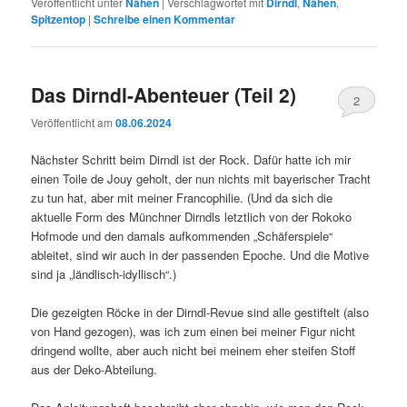
Veröffentlicht unter
Nähen
|
Verschlagwortet mit
Dirndl
,
Nähen
,
Spitzentop
|
Schreibe einen Kommentar
Das Dirndl-Abenteuer (Teil 2)
2
Veröffentlicht am
08.06.2024
Nächster Schritt beim Dirndl ist der Rock. Dafür hatte ich mir
einen Toile de Jouy geholt, der nun nichts mit bayerischer Tracht
zu tun hat, aber mit meiner Francophilie. (Und da sich die
aktuelle Form des Münchner Dirndls letztlich von der Rokoko
Hofmode und den damals aufkommenden „Schäferspiele“
ableitet, sind wir auch in der passenden Epoche. Und die Motive
sind ja „ländlisch-idyllisch“.)
Die gezeigten Röcke in der Dirndl-Revue sind alle gestiftelt (also
von Hand gezogen), was ich zum einen bei meiner Figur nicht
dringend wollte, aber auch nicht bei meinem eher steifen Stoff
aus der Deko-Abteilung.