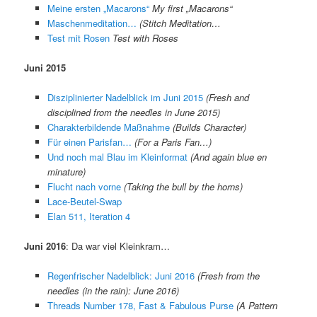
Meine ersten „Macarons“
My first „Macarons“
Maschenmeditation…
(Stitch Meditation…
Test mit Rosen
Test with Roses
Juni 2015
Disziplinierter Nadelblick im Juni 2015
(Fresh and
disciplined from the needles in June 2015)
Charakterbildende Maßnahme
(Builds Character)
Für einen Parisfan…
(For a Paris Fan…)
Und noch mal Blau im Kleinformat
(And again blue en
minature)
Flucht nach vorne
(Taking the bull by the horns)
Lace-Beutel-Swap
Elan 511, Iteration 4
Juni 2016
: Da war viel Kleinkram…
Regenfrischer Nadelblick: Juni 2016
(Fresh from the
needles (in the rain): June 2016)
Threads Number 178, Fast & Fabulous Purse
(A Pattern