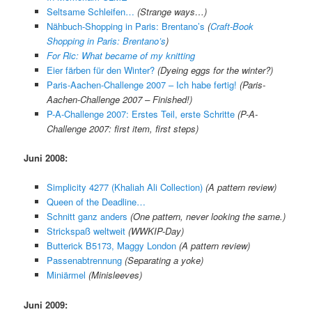
Seltsame Schleifen…
(Strange ways…)
Nähbuch-Shopping in Paris: Brentano’s
(
Craft-Book
Shopping in Paris: Brentano’s
)
For Ric: What became of my knitting
Eier färben für den Winter?
(Dyeing eggs for the winter?)
Paris-Aachen-Challenge 2007 – Ich habe fertig!
(Paris-
Aachen-Challenge 2007 – Finished!)
P-A-Challenge 2007: Erstes Teil, erste Schritte
(P-A-
Challenge 2007: first item, first steps)
Juni 2008:
Simplicity 4277 (Khaliah Ali Collection)
(A pattern review)
Queen of the Deadline…
Schnitt ganz anders
(One pattern, never looking the same.)
Strickspaß weltweit
(WWKIP-Day)
Butterick B5173, Maggy London
(A pattern review)
Passenabtrennung
(Separating a yoke)
Miniärmel
(Minisleeves)
Juni 2009: