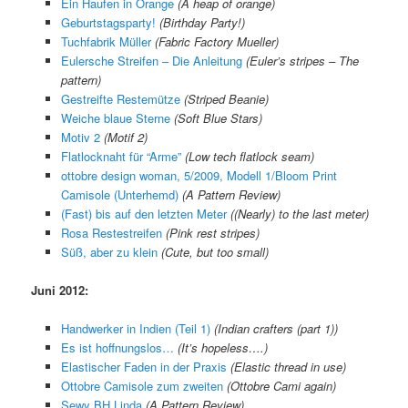
Ein Haufen in Orange
(A heap of orange)
Geburtstagsparty!
(Birthday Party!)
Tuchfabrik Müller
(Fabric Factory Mueller)
Eulersche Streifen – Die Anleitung
(Euler’s stripes – The
pattern)
Gestreifte Restemütze
(Striped Beanie)
Weiche blaue Sterne
(Soft Blue Stars)
Motiv 2
(Motif 2)
Flatlocknaht für “Arme”
(Low tech flatlock seam)
ottobre design woman, 5/2009, Modell 1/Bloom Print
Camisole (Unterhemd)
(A Pattern Review)
(Fast) bis auf den letzten Meter
((Nearly) to the last meter)
Rosa Restestreifen
(Pink rest stripes)
Süß, aber zu klein
(Cute, but too small)
Juni 2012:
Handwerker in Indien (Teil 1)
(Indian crafters (part 1))
Es ist hoffnungslos…
(It’s hopeless….)
Elastischer Faden in der Praxis
(Elastic thread in use)
Ottobre Camisole zum zweiten
(Ottobre Cami again)
Sewy BH Linda
(A Pattern Review)