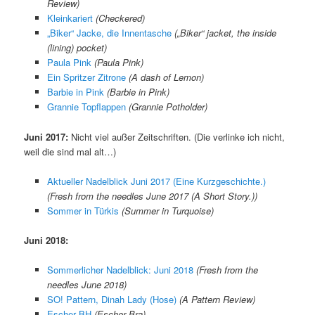
Review)
Kleinkariert
(Checkered)
„Biker“ Jacke, die Innentasche
(„Biker“ jacket, the inside
(lining) pocket)
Paula Pink
(Paula Pink)
Ein Spritzer Zitrone
(A dash of Lemon)
Barbie in Pink
(Barbie in Pink)
Grannie Topflappen
(Grannie Potholder)
Juni 2017:
Nicht viel außer Zeitschriften. (Die verlinke ich nicht,
weil die sind mal alt…)
Aktueller Nadelblick Juni 2017 (Eine Kurzgeschichte.)
(Fresh from the needles June 2017 (A Short Story.))
Sommer in Türkis
(Summer in Turquoise)
Juni 2018:
Sommerlicher Nadelblick: Juni 2018
(Fresh from the
needles June 2018)
SO! Pattern, Dinah Lady (Hose)
(A Pattern Review)
Escher BH
(Escher Bra)