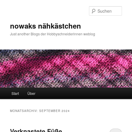
Zum
Zum
primären
sekundären
Such
Inhalt
Inhalt
springen
springen
nowaks nähkästchen
Just another Blogs der Hobbyschneiderinnen weblog
Hauptmenü
Start
Über
MONATSARCHIV:
SEPTEMBER 2024
Verknastete Füße