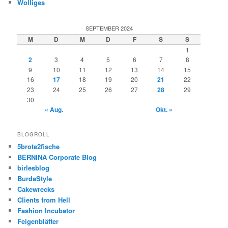
Wolliges
SEPTEMBER 2024
M
D
M
D
F
S
S
1
2
3
4
5
6
7
8
9
10
11
12
13
14
15
16
17
18
19
20
21
22
23
24
25
26
27
28
29
30
« Aug.
Okt. »
BLOGROLL
5brote2fische
BERNINA Corporate Blog
birlesblog
BurdaStyle
Cakewrecks
Clients from Hell
Fashion Incubator
Feigenblätter