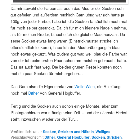
Da mir sowohl die Farben als auch das Muster der Socken sehr
gut gefielen und außerdem reichlich Garn übrig war (ich hatte ja
100g von jeder Farbe), habe ich die Socken tatsächlich noch mal
für mich selber gestrickt. Da ich für mich kleinere Nadeln nehme,
als für meinen Bruder, brauche ich die gleiche Maschenzahl. Da
seine Socken etwas lang waren (Einstrickmuster stricke ich
offensichtlich lockerer), habe ich den Musterübergang in blau
noch etwas gekürzt. Was zudem gut war, weil blau die Farbe war,
von der ich beim ersten Paar schon am meisten gebraucht hatte.
Das ist auch fast weg. Die beiden grünen Reste könnten noch
mal ein paar Socken für mich ergeben…
Das Garn also die Eigenmarke von
Wolle Wien
, die Anleitung
noch mal
Dither
von General Hogbuffer.
Fertig sind die Socken auch schon einige Monate, aber zum
Photographieren war ständig keine Zeit… und der nächste Herbst
steht inzwischen wieder vor der Tür…
Veröffentlicht unter
Socken
,
Stricken und Häkeln
,
Wolliges
|
Verschlagwortet mit
Dither
,
General Hogbuffer
,
Socken
,
Stricken
,