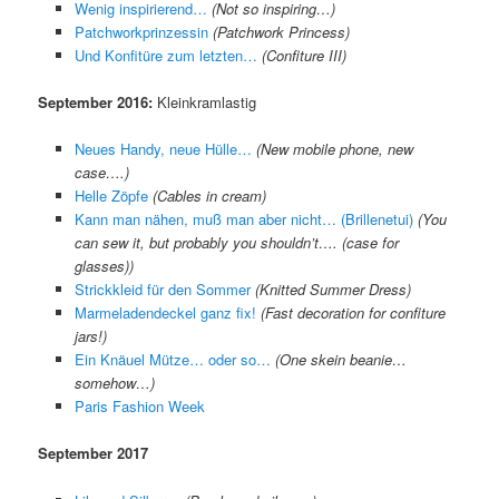
Wenig inspirierend…
(Not so inspiring…)
Patchworkprinzessin
(Patchwork Princess)
Und Konfitüre zum letzten…
(Confiture III)
September 2016:
Kleinkramlastig
Neues Handy, neue Hülle…
(New mobile phone, new
case….)
Helle Zöpfe
(Cables in cream)
Kann man nähen, muß man aber nicht… (Brillenetui)
(You
can sew it, but probably you shouldn’t…. (case for
glasses))
Strickkleid für den Sommer
(Knitted Summer Dress)
Marmeladendeckel ganz fix!
(Fast decoration for confiture
jars!)
Ein Knäuel Mütze… oder so…
(One skein beanie…
somehow…)
Paris Fashion Week
September 2017