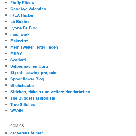
Fluffy Fibers
Goodbye Valentino
IKEA Hacker
La Bobine
LyonelBs Blog
machwerk
Makezine
Mein zweiter Roter Faden
MEMA
Scarlatti
Selbermachen Guru
Sigrid – sewing projects
Spoonflower Blog
Stichelstube
Stricken, Häkeln und weitere Handarbeiten
The Budget Fashionista
True Stitches
WWdN
COMICS
cat versus human