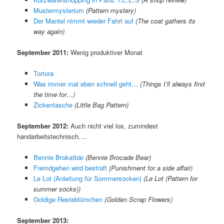
Mustermysterium
(Pattern mystery)
Der Mantel nimmt wieder Fahrt auf
(The coat gathers its
way again)
September 2011:
Wenig produktiver Monat
Tortora
Was immer mal eben schnell geht…
(Things I’ll always find
the time for…)
Zickentasche
(Little Bag Pattern)
September 2012:
Auch nicht viel los, zumindest
handarbeitstechnisch….
Bennie Brokatbär
(Bennie Brocade Bear)
Fremdgehen wird bestraft
(Punishment for a side affair)
Le Lot (Anleitung für Sommersocken)
(Le Lot (Pattern for
summer socks))
Goldige Resteblümchen
(Golden Scrap Flowers)
September 2013: