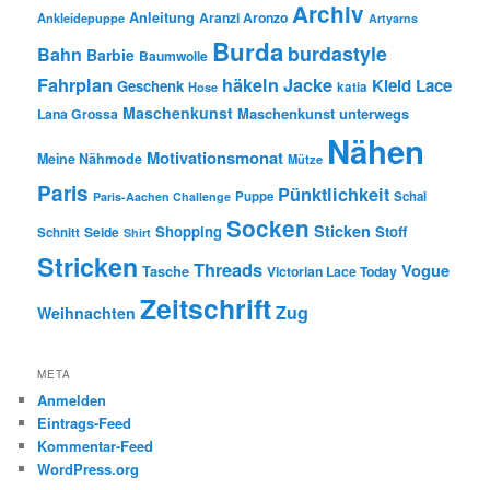
Archiv
Anleitung
Aranzi Aronzo
Ankleidepuppe
Artyarns
Burda
burdastyle
Bahn
Barbie
Baumwolle
Fahrplan
häkeln
Jacke
Kleid
Lace
Geschenk
Hose
katia
Maschenkunst
Maschenkunst unterwegs
Lana Grossa
Nähen
Motivationsmonat
Meine Nähmode
Mütze
Paris
Pünktlichkeit
Puppe
Schal
Paris-Aachen Challenge
Socken
Sticken
Shopping
Stoff
Seide
Schnitt
Shirt
Stricken
Threads
Vogue
Tasche
Victorian Lace Today
Zeitschrift
Zug
Weihnachten
META
Anmelden
Eintrags-Feed
Kommentar-Feed
WordPress.org