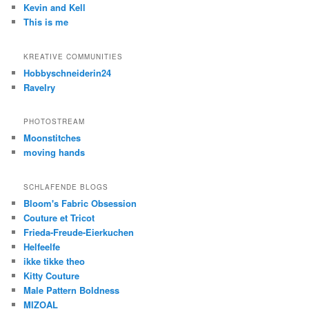
Kevin and Kell
This is me
KREATIVE COMMUNITIES
Hobbyschneiderin24
Ravelry
PHOTOSTREAM
Moonstitches
moving hands
SCHLAFENDE BLOGS
Bloom's Fabric Obsession
Couture et Tricot
Frieda-Freude-Eierkuchen
Helfeelfe
ikke tikke theo
Kitty Couture
Male Pattern Boldness
MIZOAL