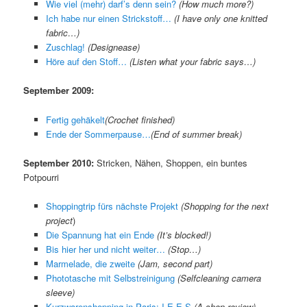
Wie viel (mehr) darf’s denn sein?
(How much more?)
Ich habe nur einen Strickstoff…
(I have only one knitted
fabric…)
Zuschlag!
(Designease)
Höre auf den Stoff…
(Listen what your fabric says…)
September 2009:
Fertig gehäkelt
(Crochet finished)
Ende der Sommerpause…
(End of summer break)
September 2010:
Stricken, Nähen, Shoppen, ein buntes
Potpourri
Shoppingtrip fürs nächste Projekt
(Shopping for the next
project
)
Die Spannung hat ein Ende
(It’s blocked!)
Bis hier her und nicht weiter…
(Stop…)
Marmelade, die zweite
(Jam, second part)
Phototasche mit Selbstreinigung
(Selfcleaning camera
sleeve)
Kurzwarenshopping in Paris: I.E.E.S
(A shop review)