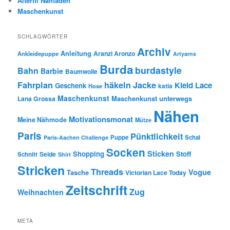
Alterfil Nähfaden
Maschenkunst
SCHLAGWÖRTER
Archiv
Anleitung
Aranzi Aronzo
Ankleidepuppe
Artyarns
Burda
burdastyle
Bahn
Barbie
Baumwolle
Fahrplan
häkeln
Jacke
Kleid
Lace
Geschenk
Hose
katia
Maschenkunst
Maschenkunst unterwegs
Lana Grossa
Nähen
Motivationsmonat
Meine Nähmode
Mütze
Paris
Pünktlichkeit
Puppe
Schal
Paris-Aachen Challenge
Socken
Sticken
Shopping
Stoff
Seide
Schnitt
Shirt
Stricken
Threads
Vogue
Tasche
Victorian Lace Today
Zeitschrift
Zug
Weihnachten
META