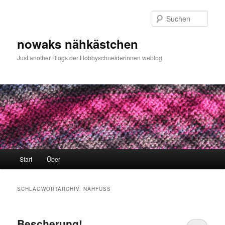
Zum
Zum
primären
sekundären
Such
Inhalt
Inhalt
springen
springen
nowaks nähkästchen
Just another Blogs der Hobbyschneiderinnen weblog
Hauptmenü
Start
Über
SCHLAGWORTARCHIV:
NÄHFUSS
Bescherung!