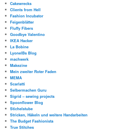
Cakewrecks
Clients from Hell
Fashion Incubator
Feigenblätter
Fluffy Fibers
Goodbye Valentino
IKEA Hacker
La Bobine
LyonelBs Blog
machwerk
Makezine
Mein zweiter Roter Faden
MEMA
Scarlatti
Selbermachen Guru
Sigrid – sewing projects
Spoonflower Blog
Stichelstube
Stricken, Häkeln und weitere Handarbeiten
The Budget Fashionista
True Stitches