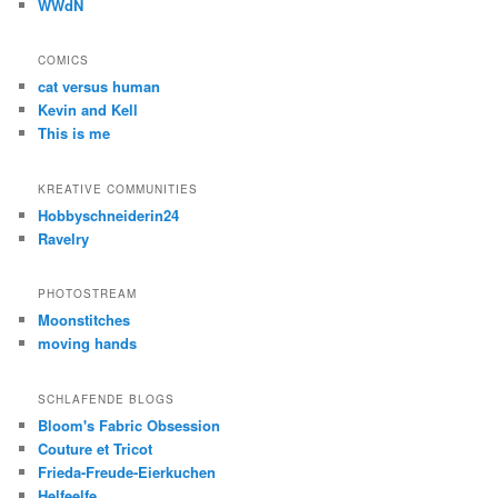
WWdN
COMICS
cat versus human
Kevin and Kell
This is me
KREATIVE COMMUNITIES
Hobbyschneiderin24
Ravelry
PHOTOSTREAM
Moonstitches
moving hands
SCHLAFENDE BLOGS
Bloom's Fabric Obsession
Couture et Tricot
Frieda-Freude-Eierkuchen
Helfeelfe