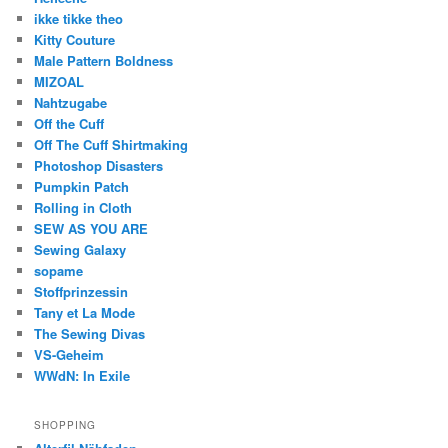
ikke tikke theo
Kitty Couture
Male Pattern Boldness
MIZOAL
Nahtzugabe
Off the Cuff
Off The Cuff Shirtmaking
Photoshop Disasters
Pumpkin Patch
Rolling in Cloth
SEW AS YOU ARE
Sewing Galaxy
sopame
Stoffprinzessin
Tany et La Mode
The Sewing Divas
VS-Geheim
WWdN: In Exile
SHOPPING