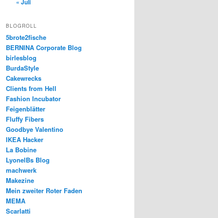
« Juli
BLOGROLL
5brote2fische
BERNINA Corporate Blog
birlesblog
BurdaStyle
Cakewrecks
Clients from Hell
Fashion Incubator
Feigenblätter
Fluffy Fibers
Goodbye Valentino
IKEA Hacker
La Bobine
LyonelBs Blog
machwerk
Makezine
Mein zweiter Roter Faden
MEMA
Scarlatti