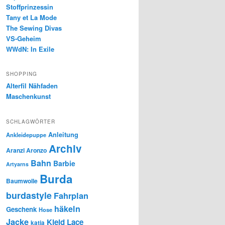
Stoffprinzessin
Tany et La Mode
The Sewing Divas
VS-Geheim
WWdN: In Exile
SHOPPING
Alterfil Nähfaden
Maschenkunst
SCHLAGWÖRTER
Anleitung
Ankleidepuppe
Archiv
Aranzi Aronzo
Bahn
Barbie
Artyarns
Burda
Baumwolle
burdastyle
Fahrplan
häkeln
Geschenk
Hose
Jacke
Kleid
Lace
katia