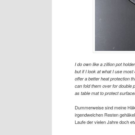
I do own like a zillion pot hol
but if I look at what I use mos
offer a better heat protection 
can fold them over for double 
as table mat to protect surface
Dummerweise sind meine Häkel
irgendwelchen Resten gehäkelt 
Laufe der vielen Jahre doch e