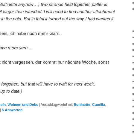
uttinette anyhow…) two strands held together, patter is
it larger than intended. I will need to find another attachment
in the pots. But in total it turned out the way I had wanted it.
 sein, ich habe noch mehr Garn..
I have more yarn…
ist nicht vergesseh, der kommt nur nächste Woche, sonst
forgotten, but that will have to wait for next week.
up to date.)
keln
,
Wohnen und Deko
|
Verschlagwortet mit
Buttinette
,
Camilla
,
|
6
Antworten