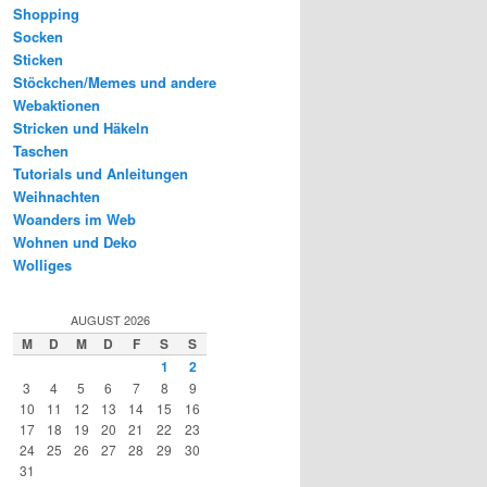
Shopping
Socken
Sticken
Stöckchen/Memes und andere
Webaktionen
Stricken und Häkeln
Taschen
Tutorials und Anleitungen
Weihnachten
Woanders im Web
Wohnen und Deko
Wolliges
AUGUST 2026
M
D
M
D
F
S
S
1
2
3
4
5
6
7
8
9
10
11
12
13
14
15
16
17
18
19
20
21
22
23
24
25
26
27
28
29
30
31