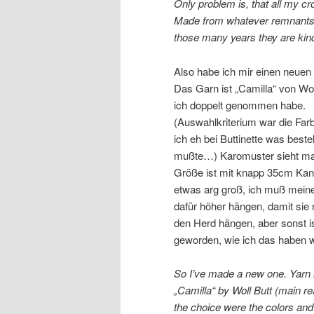
Only problem is, that all my cr
Made from whatever remnants w
those many years they are kind
Also habe ich mir einen neuen 
Das Garn ist „Camilla“ von Wol
ich doppelt genommen habe.
(Auswahlkriterium war die Far
ich eh bei Buttinette was beste
mußte…) Karomuster sieht ma
Größe ist mit knapp 35cm Kan
etwas arg groß, ich muß mein
dafür höher hängen, damit sie 
den Herd hängen, aber sonst i
geworden, wie ich das haben wi
So I’ve made a new one. Yarn 
„Camilla“ by Woll Butt (main re
the choice were the colors and 