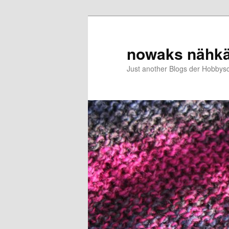
Zum
Zum
primären
sekundären
Inhalt
Inhalt
nowaks nähk
springen
springen
Just another Blogs der Hobbys