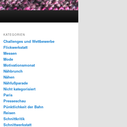
KATEGORIEN
Challenges und Wettbewerbe
Flickwerkstatt
Messen
Mode
Motivationsmonat
Nähbrunch
Nähen
Nähfußparade
Nicht kategorisiert
Paris
Presseschau
Pünktlichkeit der Bahn
Reisen
Schnittkritik
Schnittwerkstatt