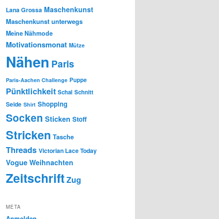
Maschenkunst
Lana Grossa
Maschenkunst unterwegs
Meine Nähmode
Motivationsmonat
Mütze
Nähen
Paris
Puppe
Paris-Aachen Challenge
Pünktlichkeit
Schal
Schnitt
Shopping
Seide
Shirt
Socken
Sticken
Stoff
Stricken
Tasche
Threads
Victorian Lace Today
Vogue
Weihnachten
Zeitschrift
Zug
META
Anmelden