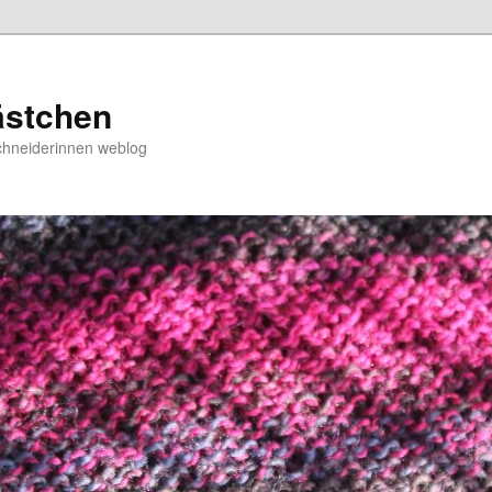
ästchen
chneiderinnen weblog