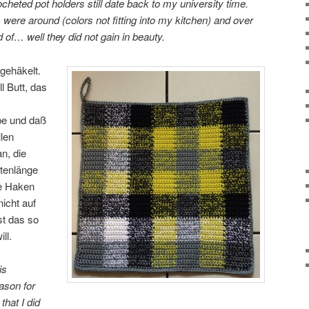
ocheted pot holders still date back to my university time.
ere around (colors not fitting into my kitchen) and over
 of… well they did not gain in beauty.
gehäkelt.
l Butt, das
be und daß
llen
n, die
tenlänge
e Haken
nicht auf
st das so
ll.
is
ason for
that I did