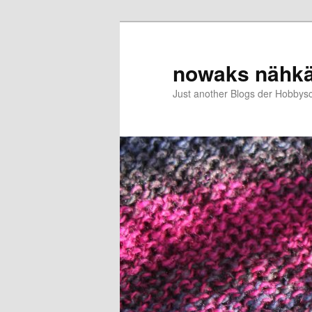
Zum
Zum
primären
sekundären
Inhalt
Inhalt
nowaks nähk
springen
springen
Just another Blogs der Hobbys