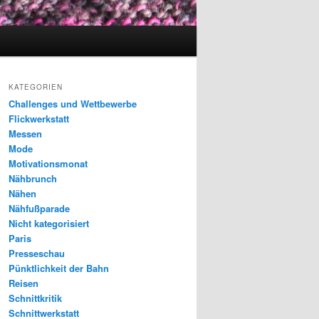
KATEGORIEN
Challenges und Wettbewerbe
Flickwerkstatt
Messen
Mode
Motivationsmonat
Nähbrunch
Nähen
Nähfußparade
Nicht kategorisiert
Paris
Presseschau
Pünktlichkeit der Bahn
Reisen
Schnittkritik
Schnittwerkstatt