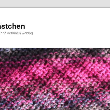
ästchen
chneiderinnen weblog