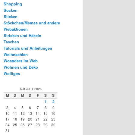
Shopping
Socken
Sticken
Stöckchen/Memes und andere
Webaktionen
Stricken und Häkeln
Taschen
Tutorials und Anleitungen
Weihnachten
Woanders im Web
Wohnen und Deko
Wolliges
AUGUST 2026
M
D
M
D
F
S
S
1
2
3
4
5
6
7
8
9
10
11
12
13
14
15
16
17
18
19
20
21
22
23
24
25
26
27
28
29
30
31