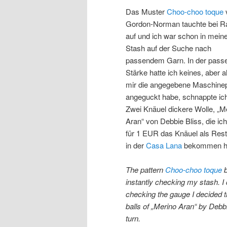
Das Muster
Choo-choo toque
Gordon-Norman tauchte bei R
auf und ich war schon in mei
Stash auf der Suche nach
passendem Garn. In der pass
Stärke hatte ich keines, aber a
mir die angegebene Maschine
angeguckt habe, schnappte ic
Zwei Knäuel dickere Wolle, „M
Aran“ von Debbie Bliss, die ic
für 1 EUR das Knäuel als Res
in der
Casa Lana
bekommen ha
The pattern
Choo-choo toque
b
instantly checking my stash. I d
checking the gauge I decided 
balls of „Merino Aran“ by Debb
turn.