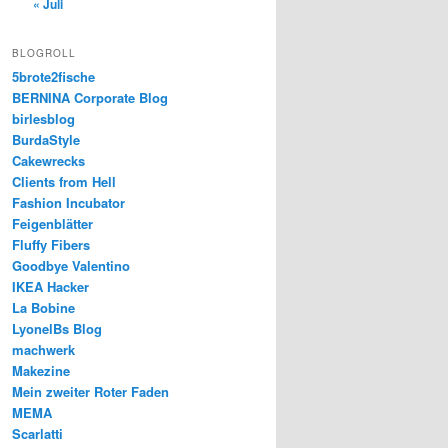
« Juli
BLOGROLL
5brote2fische
BERNINA Corporate Blog
birlesblog
BurdaStyle
Cakewrecks
Clients from Hell
Fashion Incubator
Feigenblätter
Fluffy Fibers
Goodbye Valentino
IKEA Hacker
La Bobine
LyonelBs Blog
machwerk
Makezine
Mein zweiter Roter Faden
MEMA
Scarlatti