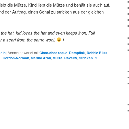
ebt die Mütze, Kind liebt die Mütze und behält sie auch auf.
nd der Auftrag, einen Schal zu stricken aus der gleichen
the hat, kid loves the hat and even keeps it on. Full
or a scarf from the same wool.
)
keln
|
Verschlagwortet mit
Choo-choo toque
,
Dampflok
,
Debbie Bliss
,
L. Gordon-Norman
,
Merino Aran
,
Mütze
,
Ravelry
,
Stricken
|
2