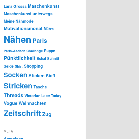
Maschenkunst
Lana Grossa
Maschenkunst unterwegs
Meine Nähmode
Motivationsmonat
Mütze
Nähen
Paris
Puppe
Paris-Aachen Challenge
Pünktlichkeit
Schal
Schnitt
Shopping
Seide
Shirt
Socken
Sticken
Stoff
Stricken
Tasche
Threads
Victorian Lace Today
Vogue
Weihnachten
Zeitschrift
Zug
META
Anmelden