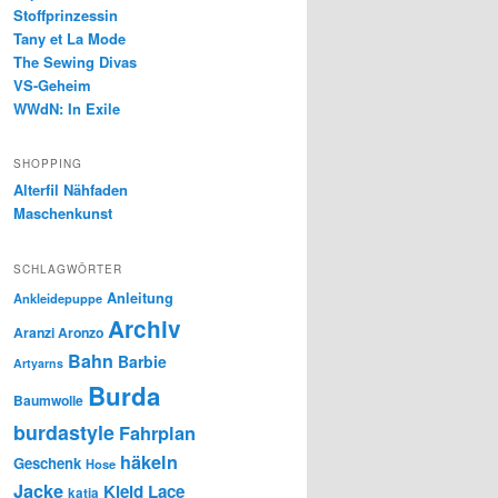
Stoffprinzessin
Tany et La Mode
The Sewing Divas
VS-Geheim
WWdN: In Exile
SHOPPING
Alterfil Nähfaden
Maschenkunst
SCHLAGWÖRTER
Anleitung
Ankleidepuppe
Archiv
Aranzi Aronzo
Bahn
Barbie
Artyarns
Burda
Baumwolle
burdastyle
Fahrplan
häkeln
Geschenk
Hose
Jacke
Kleid
Lace
katia