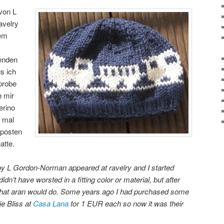
von L
avelry
nem
enden
ls ich
probe
h mir
erino
h mal
tposten
tte.
y L Gordon-Norman appeared at ravelry and I started
idn’t have worsted in a fitting color or material, but after
that aran would do. Some years ago I had purchased some
ie Bliss at
Casa Lana
for 1 EUR each so now it was their