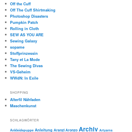
Off the Cuff
Off The Cuff Shirtmaking
Photoshop Disasters
Pumpkin Patch
Rolling in Cloth
SEW AS YOU ARE
Sewing Galaxy
sopame
Stoffprinzessin
Tany et La Mode
The Sewing Divas
VS-Geheim
WWdN: In Exile
SHOPPING
Alterfil Nähfaden
Maschenkunst
SCHLAGWÖRTER
Archiv
Anleitung
Aranzi Aronzo
Ankleidepuppe
Artyarns