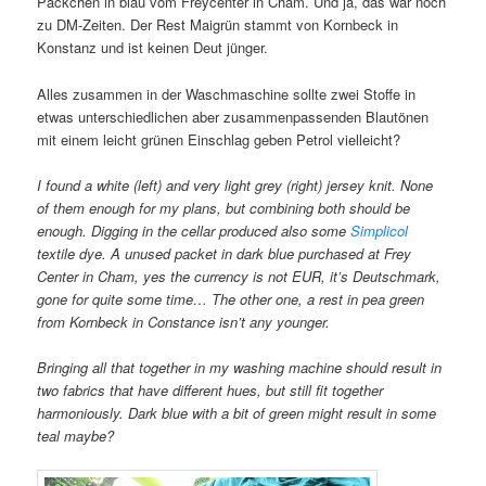
Päckchen in blau vom Freycenter in Cham. Und ja, das war noch
zu DM-Zeiten. Der Rest Maigrün stammt von Kornbeck in
Konstanz und ist keinen Deut jünger.
Alles zusammen in der Waschmaschine sollte zwei Stoffe in
etwas unterschiedlichen aber zusammenpassenden Blautönen
mit einem leicht grünen Einschlag geben Petrol vielleicht?
I found a white (left) and very light grey (right) jersey knit. None
of them enough for my plans, but combining both should be
enough. Digging in the cellar produced also some
Simplicol
textile dye. A unused packet in dark blue purchased at Frey
Center in Cham, yes the currency is not EUR, it’s Deutschmark,
gone for quite some time… The other one, a rest in pea green
from Kornbeck in Constance isn’t any younger.
Bringing all that together in my washing machine should result in
two fabrics that have different hues, but still fit together
harmoniously. Dark blue with a bit of green might result in some
teal maybe?