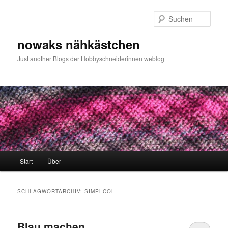
Zum
Zum
primären
sekundären
Such
Inhalt
Inhalt
springen
springen
nowaks nähkästchen
Just another Blogs der Hobbyschneiderinnen weblog
Hauptmenü
Start
Über
SCHLAGWORTARCHIV:
SIMPLCOL
Blau machen…