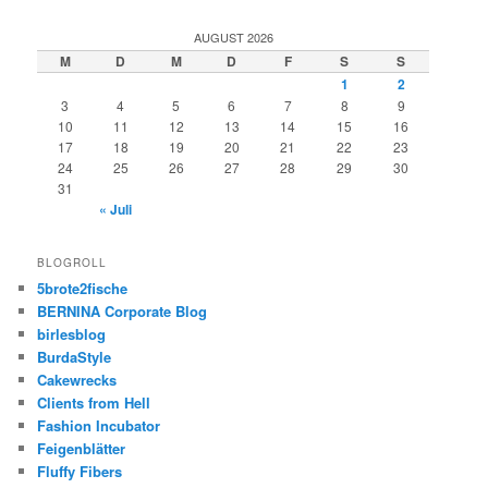
AUGUST 2026
M
D
M
D
F
S
S
1
2
3
4
5
6
7
8
9
10
11
12
13
14
15
16
17
18
19
20
21
22
23
24
25
26
27
28
29
30
31
« Juli
BLOGROLL
5brote2fische
BERNINA Corporate Blog
birlesblog
BurdaStyle
Cakewrecks
Clients from Hell
Fashion Incubator
Feigenblätter
Fluffy Fibers