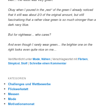
Okay when I poured in the „rest“ of the green I already noticed
that it still was about 2/3 of the original amount, but still
fascinationg that a rather clear green is so much stronger than a
dark navy blue.
But for nightwear… who cares?
And even though I rarely wear green… the brighter one on the
right looks even quite nice on me…
Veröffentlicht unter
Mode
,
Nähen
|
Verschlagwortet mit
Färben
,
Simplcol
,
Stoff
|
Schreibe einen Kommentar
KATEGORIEN
Challenges und Wettbewerbe
Flickwerkstatt
Messen
Mode
Motivationsmonat