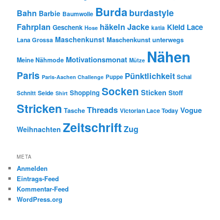
Burda
burdastyle
Bahn
Barbie
Baumwolle
Fahrplan
häkeln
Jacke
Kleid
Lace
Geschenk
Hose
katia
Maschenkunst
Maschenkunst unterwegs
Lana Grossa
Nähen
Motivationsmonat
Meine Nähmode
Mütze
Paris
Pünktlichkeit
Puppe
Schal
Paris-Aachen Challenge
Socken
Sticken
Shopping
Stoff
Seide
Schnitt
Shirt
Stricken
Threads
Vogue
Tasche
Victorian Lace Today
Zeitschrift
Zug
Weihnachten
META
Anmelden
Eintrags-Feed
Kommentar-Feed
WordPress.org