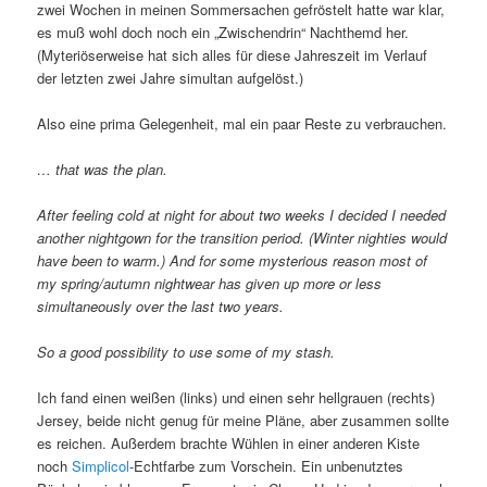
zwei Wochen in meinen Sommersachen gefröstelt hatte war klar,
es muß wohl doch noch ein „Zwischendrin“ Nachthemd her.
(Myteriöserweise hat sich alles für diese Jahreszeit im Verlauf
der letzten zwei Jahre simultan aufgelöst.)
Also eine prima Gelegenheit, mal ein paar Reste zu verbrauchen.
… that was the plan.
After feeling cold at night for about two weeks I decided I needed
another nightgown for the transition period. (Winter nighties would
have been to warm.) And for some mysterious reason most of
my spring/autumn nightwear has given up more or less
simultaneously over the last two years.
So a good possibility to use some of my stash.
Ich fand einen weißen (links) und einen sehr hellgrauen (rechts)
Jersey, beide nicht genug für meine Pläne, aber zusammen sollte
es reichen. Außerdem brachte Wühlen in einer anderen Kiste
noch
Simplicol
-Echtfarbe zum Vorschein. Ein unbenutztes