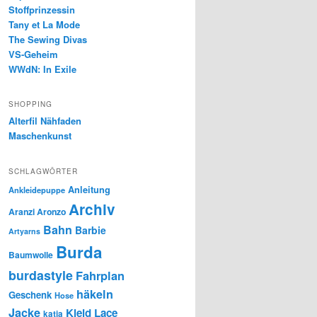
Stoffprinzessin
Tany et La Mode
The Sewing Divas
VS-Geheim
WWdN: In Exile
SHOPPING
Alterfil Nähfaden
Maschenkunst
SCHLAGWÖRTER
Anleitung
Ankleidepuppe
Archiv
Aranzi Aronzo
Bahn
Barbie
Artyarns
Burda
Baumwolle
burdastyle
Fahrplan
häkeln
Geschenk
Hose
Jacke
Kleid
Lace
katia