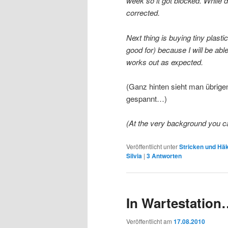
week so it got blocked. While 
corrected.
Next thing is buying tiny plast
good for) because I will be abl
works out as expected.
(Ganz hinten sieht man übrige
gespannt…)
(At the very background you c
Veröffentlicht unter
Stricken und Hä
Silvia
|
3
Antworten
In Wartestation
Veröffentlicht am
17.08.2010