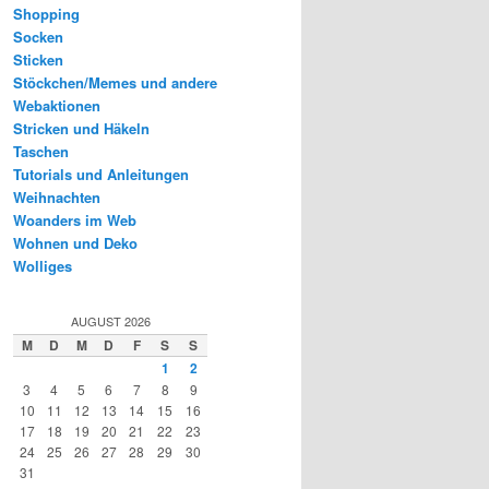
Shopping
Socken
Sticken
Stöckchen/Memes und andere
Webaktionen
Stricken und Häkeln
Taschen
Tutorials und Anleitungen
Weihnachten
Woanders im Web
Wohnen und Deko
Wolliges
AUGUST 2026
M
D
M
D
F
S
S
1
2
3
4
5
6
7
8
9
10
11
12
13
14
15
16
17
18
19
20
21
22
23
24
25
26
27
28
29
30
31