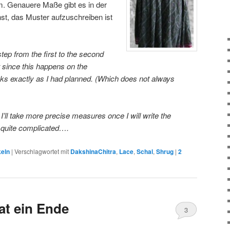
m. Genauere Maße gibt es in der
t, das Muster aufzuschreiben ist
 step from the first to the second
ut since this happens on the
ooks exactly as I had planned. (Which does not always
’ll take more precise measures once I will write the
is quite complicated….
keln
|
Verschlagwortet mit
DakshinaChitra
,
Lace
,
Schal
,
Shrug
|
2
at ein Ende
3