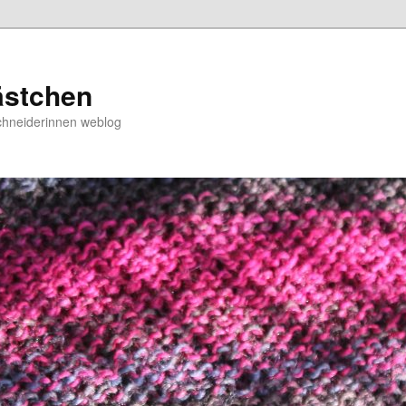
ästchen
chneiderinnen weblog