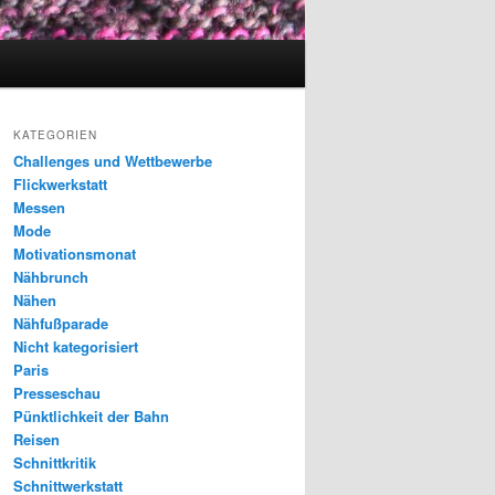
KATEGORIEN
Challenges und Wettbewerbe
Flickwerkstatt
Messen
Mode
Motivationsmonat
Nähbrunch
Nähen
Nähfußparade
Nicht kategorisiert
Paris
Presseschau
Pünktlichkeit der Bahn
Reisen
Schnittkritik
Schnittwerkstatt