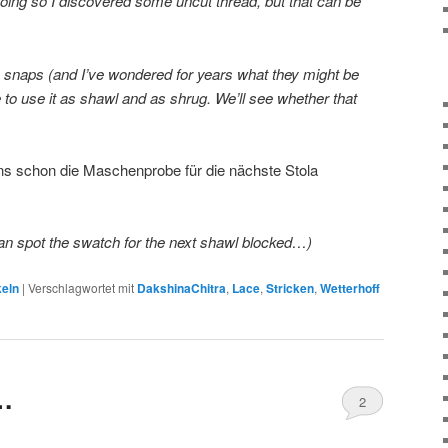
doing so I discovered some uncut thread, but that can be
ic snaps (and I’ve wondered for years what they might be
e to use it as shawl and as shrug. We’ll see whether that
ns schon die Maschenprobe für die nächste Stola
an spot the swatch for the next shawl blocked…)
keln
|
Verschlagwortet mit
DakshinaChitra
,
Lace
,
Stricken
,
Wetterhoff
…
2