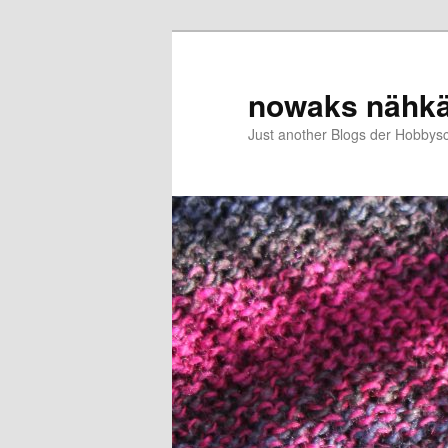
Zum
Zum
primären
sekundären
Inhalt
Inhalt
nowaks nähk
springen
springen
Just another Blogs der Hobbys