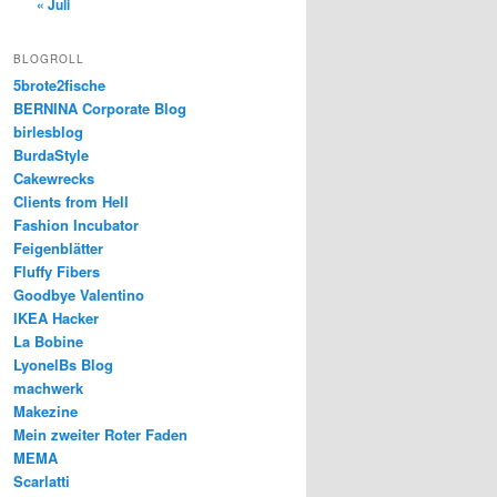
« Juli
BLOGROLL
5brote2fische
BERNINA Corporate Blog
birlesblog
BurdaStyle
Cakewrecks
Clients from Hell
Fashion Incubator
Feigenblätter
Fluffy Fibers
Goodbye Valentino
IKEA Hacker
La Bobine
LyonelBs Blog
machwerk
Makezine
Mein zweiter Roter Faden
MEMA
Scarlatti