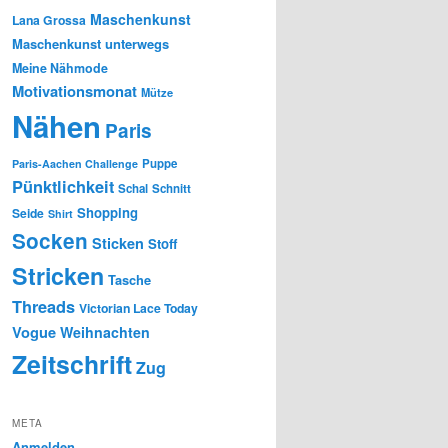
Maschenkunst
Lana Grossa
Maschenkunst unterwegs
Meine Nähmode
Motivationsmonat
Mütze
Nähen
Paris
Puppe
Paris-Aachen Challenge
Pünktlichkeit
Schal
Schnitt
Shopping
Seide
Shirt
Socken
Sticken
Stoff
Stricken
Tasche
Threads
Victorian Lace Today
Vogue
Weihnachten
Zeitschrift
Zug
META
Anmelden