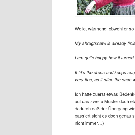
Wolle, wärmend, obwohl er so 
My shrug/shawl is already finish
I am quite happy how it turned 
It fit’s the dress and keeps su
very fine, as it often the case 
Ich hatte zuerst etwas Beden
auf das zweite Muster doch et
dadurch daß der Übergang wie 
passiert sieht es doch genau s
nicht immer…)