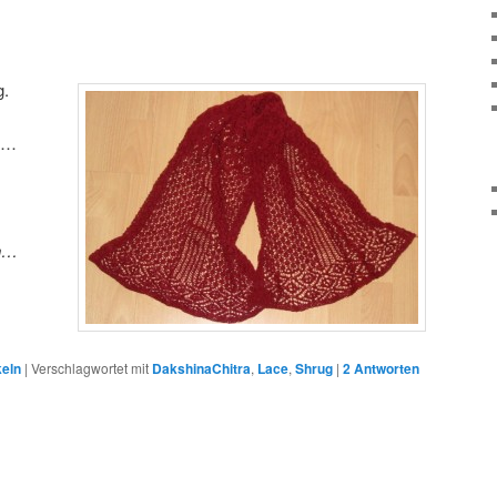
g.
st…
en…
keln
|
Verschlagwortet mit
DakshinaChitra
,
Lace
,
Shrug
|
2
Antworten