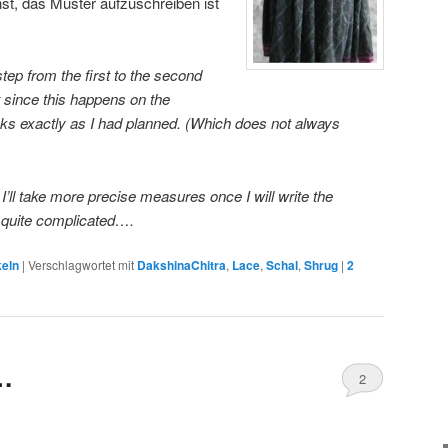
t, das Muster aufzuschreiben ist
 step from the first to the second
ut since this happens on the
ooks exactly as I had planned. (Which does not always
’ll take more precise measures once I will write the
is quite complicated….
keln
|
Verschlagwortet mit
DakshinaChitra
,
Lace
,
Schal
,
Shrug
|
2
…
2