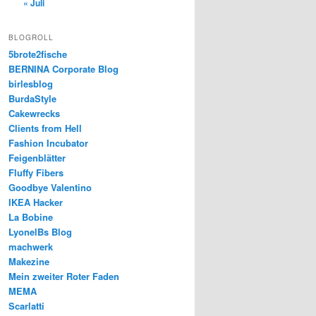
« Juli
BLOGROLL
5brote2fische
BERNINA Corporate Blog
birlesblog
BurdaStyle
Cakewrecks
Clients from Hell
Fashion Incubator
Feigenblätter
Fluffy Fibers
Goodbye Valentino
IKEA Hacker
La Bobine
LyonelBs Blog
machwerk
Makezine
Mein zweiter Roter Faden
MEMA
Scarlatti