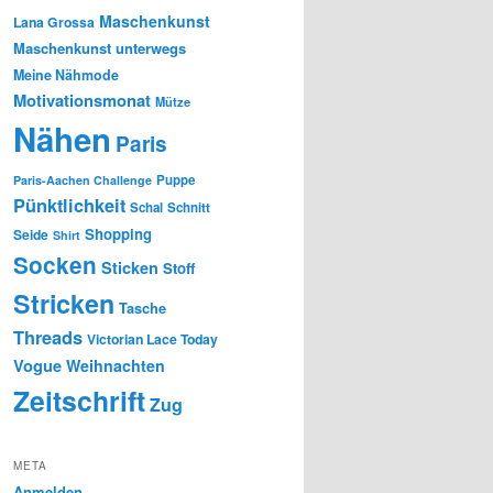
Maschenkunst
Lana Grossa
Maschenkunst unterwegs
Meine Nähmode
Motivationsmonat
Mütze
Nähen
Paris
Puppe
Paris-Aachen Challenge
Pünktlichkeit
Schal
Schnitt
Shopping
Seide
Shirt
Socken
Sticken
Stoff
Stricken
Tasche
Threads
Victorian Lace Today
Vogue
Weihnachten
Zeitschrift
Zug
META
Anmelden