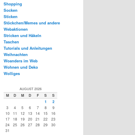
Shopping
Socken
Sticken
Stöckchen/Memes und andere
Webaktionen
Stricken und Häkeln
Taschen
Tutorials und Anleitungen
Weihnachten
Woanders im Web
Wohnen und Deko
Wolliges
AUGUST 2026
M
D
M
D
F
S
S
1
2
3
4
5
6
7
8
9
10
11
12
13
14
15
16
17
18
19
20
21
22
23
24
25
26
27
28
29
30
31