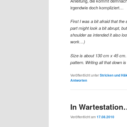
Anleitung, die kommt demnächs
irgendwie doch kompliziert…
First I was a bit afraid that the
part might look a bit abrupt, b
shoulder as intended it also l
work…)
Size is about 130 cm x 45 cm. I
pattern. Writing all that down 
Veröffentlicht unter
Stricken und Hä
Antworten
In Wartestation
Veröffentlicht am
17.08.2010