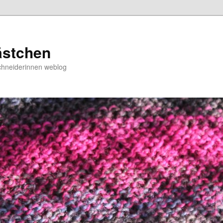
ästchen
chneiderinnen weblog