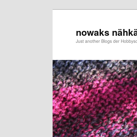
Zum
Zum
primären
sekundären
Inhalt
Inhalt
nowaks nähk
springen
springen
Just another Blogs der Hobbys