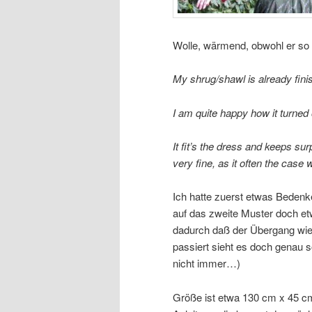
Wolle, wärmend, obwohl er so 
My shrug/shawl is already finish
I am quite happy how it turned 
It fit’s the dress and keeps su
very fine, as it often the case 
Ich hatte zuerst etwas Beden
auf das zweite Muster doch et
dadurch daß der Übergang wie 
passiert sieht es doch genau s
nicht immer…)
Größe ist etwa 130 cm x 45 c