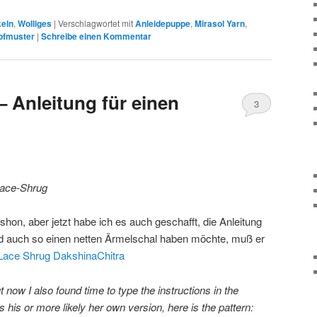
keln
,
Wolliges
|
Verschlagwortet mit
Anleidepuppe
,
Mirasol Yarn
,
pfmuster
|
Schreibe einen Kommentar
– Anleitung für einen
3
 Lace-Shrug
shon, aber jetzt habe ich es auch geschafft, die Anleitung
nd auch so einen netten Ärmelschal haben möchte, muß er
Lace Shrug DakshinaChitra
 now I also found time to type the instructions in the
his or more likely her own version, here is the pattern: