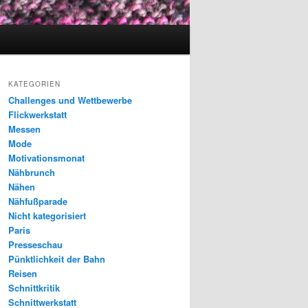
KATEGORIEN
Challenges und Wettbewerbe
Flickwerkstatt
Messen
Mode
Motivationsmonat
Nähbrunch
Nähen
Nähfußparade
Nicht kategorisiert
Paris
Presseschau
Pünktlichkeit der Bahn
Reisen
Schnittkritik
Schnittwerkstatt