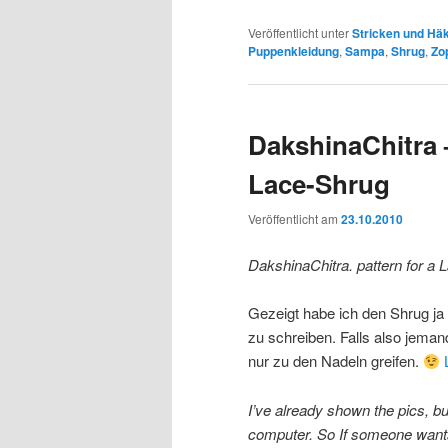
Veröffentlicht unter
Stricken und Hä
Puppenkleidung
,
Sampa
,
Shrug
,
Zo
DakshinaChitra 
Lace-Shrug
Veröffentlicht am
23.10.2010
DakshinaChitra. pattern for a
Gezeigt habe ich den Shrug ja 
zu schreiben. Falls also jema
nur zu den Nadeln greifen.
I’ve already shown the pics, but
computer. So If someone wants 