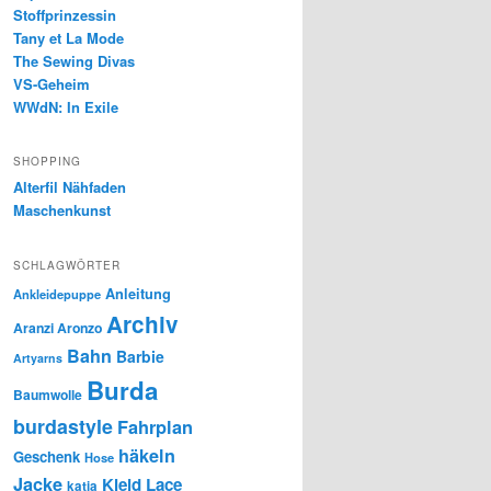
Stoffprinzessin
Tany et La Mode
The Sewing Divas
VS-Geheim
WWdN: In Exile
SHOPPING
Alterfil Nähfaden
Maschenkunst
SCHLAGWÖRTER
Anleitung
Ankleidepuppe
Archiv
Aranzi Aronzo
Bahn
Barbie
Artyarns
Burda
Baumwolle
burdastyle
Fahrplan
häkeln
Geschenk
Hose
Jacke
Kleid
Lace
katia