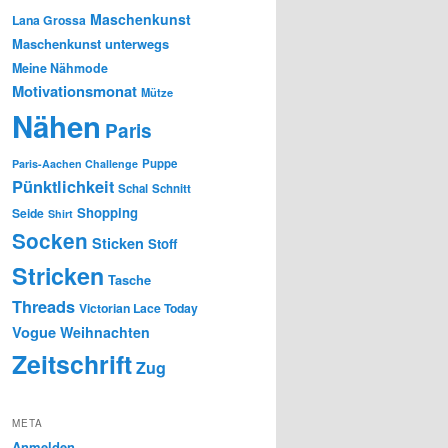
Maschenkunst
Lana Grossa
Maschenkunst unterwegs
Meine Nähmode
Motivationsmonat
Mütze
Nähen
Paris
Puppe
Paris-Aachen Challenge
Pünktlichkeit
Schal
Schnitt
Shopping
Seide
Shirt
Socken
Sticken
Stoff
Stricken
Tasche
Threads
Victorian Lace Today
Vogue
Weihnachten
Zeitschrift
Zug
META
Anmelden