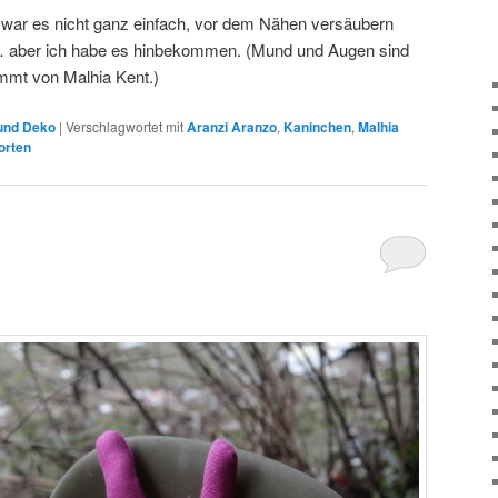
, war es nicht ganz einfach, vor dem Nähen versäubern
… aber ich habe es hinbekommen. (Mund und Augen sind
ommt von Malhia Kent.)
und Deko
|
Verschlagwortet mit
Aranzi Aranzo
,
Kaninchen
,
Malhia
orten