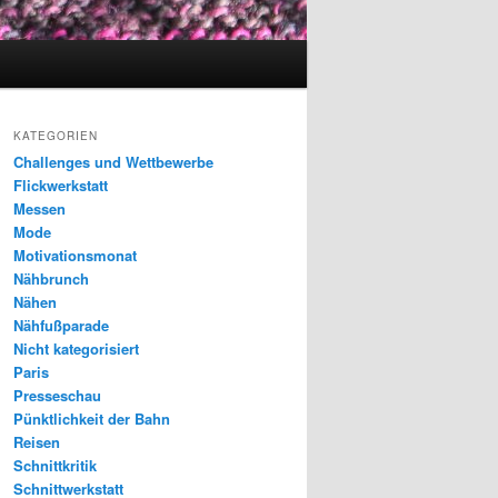
KATEGORIEN
Challenges und Wettbewerbe
Flickwerkstatt
Messen
Mode
Motivationsmonat
Nähbrunch
Nähen
Nähfußparade
Nicht kategorisiert
Paris
Presseschau
Pünktlichkeit der Bahn
Reisen
Schnittkritik
Schnittwerkstatt