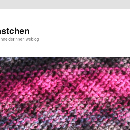
ästchen
chneiderinnen weblog