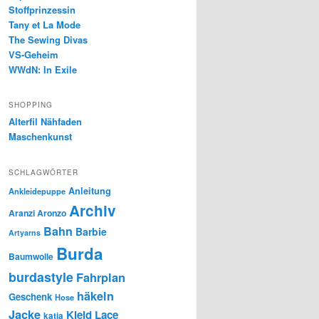
Stoffprinzessin
Tany et La Mode
The Sewing Divas
VS-Geheim
WWdN: In Exile
SHOPPING
Alterfil Nähfaden
Maschenkunst
SCHLAGWÖRTER
Anleitung
Ankleidepuppe
Archiv
Aranzi Aronzo
Bahn
Barbie
Artyarns
Burda
Baumwolle
burdastyle
Fahrplan
häkeln
Geschenk
Hose
Jacke
Kleid
Lace
katia