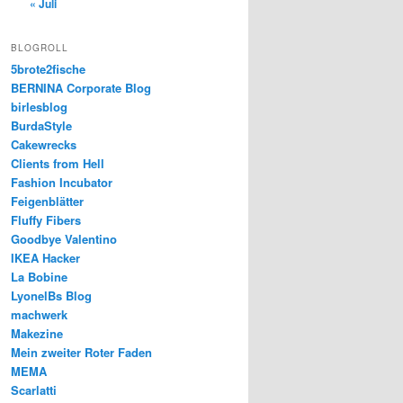
« Juli
BLOGROLL
5brote2fische
BERNINA Corporate Blog
birlesblog
BurdaStyle
Cakewrecks
Clients from Hell
Fashion Incubator
Feigenblätter
Fluffy Fibers
Goodbye Valentino
IKEA Hacker
La Bobine
LyonelBs Blog
machwerk
Makezine
Mein zweiter Roter Faden
MEMA
Scarlatti