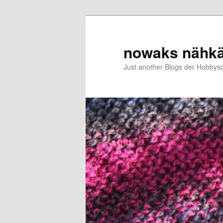
Zum
Zum
primären
sekundären
Inhalt
Inhalt
nowaks nähk
springen
springen
Just another Blogs der Hobbys