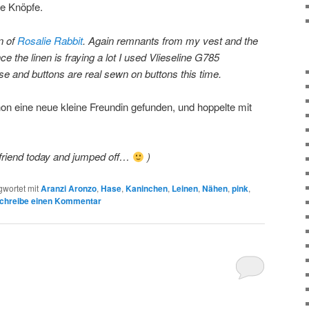
e Knöpfe.
n of
Rosalie Rabbit
. Again remnants from my vest and the
nce the linen is fraying a lot I used Vlieseline G785
ose and buttons are real sewn on buttons this time.
on eine neue kleine Freundin gefunden, und hoppelte mit
e friend today and jumped off…
)
gwortet mit
Aranzi Aronzo
,
Hase
,
Kaninchen
,
Leinen
,
Nähen
,
pink
,
chreibe einen Kommentar