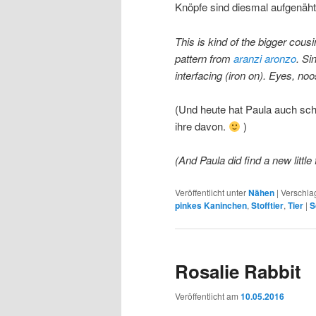
Knöpfe sind diesmal aufgenäht
This is kind of the bigger cousi
pattern from
aranzi aronzo
. Si
interfacing (iron on). Eyes, no
(Und heute hat Paula auch sch
ihre davon.
)
(And Paula did find a new littl
Veröffentlicht unter
Nähen
|
Verschla
pinkes Kaninchen
,
Stofftier
,
Tier
|
S
Rosalie Rabbit
Veröffentlicht am
10.05.2016