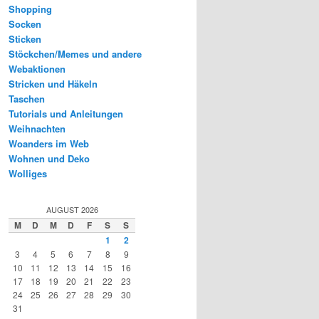
Shopping
Socken
Sticken
Stöckchen/Memes und andere
Webaktionen
Stricken und Häkeln
Taschen
Tutorials und Anleitungen
Weihnachten
Woanders im Web
Wohnen und Deko
Wolliges
AUGUST 2026
M
D
M
D
F
S
S
1
2
3
4
5
6
7
8
9
10
11
12
13
14
15
16
17
18
19
20
21
22
23
24
25
26
27
28
29
30
31