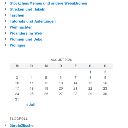
Stöckchen/Memes und andere Webaktionen
Stricken und Häkeln
Taschen
Tutorials und Anleitungen
Weihnachten
Woanders im Web
Wohnen und Deko
Wolliges
AUGUST 2026
M
D
M
D
F
S
S
1
2
3
4
5
6
7
8
9
10
11
12
13
14
15
16
17
18
19
20
21
22
23
24
25
26
27
28
29
30
31
« Juli
BLOGROLL
5brote2fische