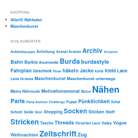
SHOPPING
Alterfil Nähfaden
Maschenkunst
SCHLAGWÖRTER
Archiv
Anleitung
Aranzi Aronzo
Ankleidepuppe
Artyarns
Burda
burdastyle
Bahn
Barbie
Baumwolle
Fahrplan
häkeln
Jacke
Kleid
Lace
Geschenk
Hose
katia
Maschenkunst
Maschenkunst unterwegs
Lana Grossa
Nähen
Motivationsmonat
Meine Nähmode
Mütze
Paris
Pünktlichkeit
Puppe
Schal
Paris-Aachen Challenge
Socken
Sticken
Shopping
Stoff
Seide
Schnitt
Shirt
Stricken
Threads
Vogue
Tasche
Victorian Lace Today
Zeitschrift
Zug
Weihnachten