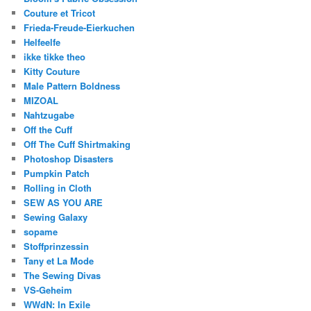
Couture et Tricot
Frieda-Freude-Eierkuchen
Helfeelfe
ikke tikke theo
Kitty Couture
Male Pattern Boldness
MIZOAL
Nahtzugabe
Off the Cuff
Off The Cuff Shirtmaking
Photoshop Disasters
Pumpkin Patch
Rolling in Cloth
SEW AS YOU ARE
Sewing Galaxy
sopame
Stoffprinzessin
Tany et La Mode
The Sewing Divas
VS-Geheim
WWdN: In Exile