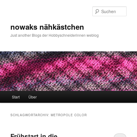
Zum
Zum
primären
sekundären
Such
Inhalt
Inhalt
springen
springen
nowaks nähkästchen
Just another Blogs der Hobbyschneiderinnen weblog
Hauptmenü
Start
Über
SCHLAGWORTARCHIV:
METROPOLE COLOR
Frühstart in die