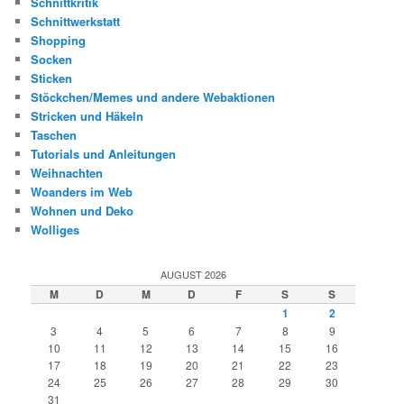
Schnittkritik
Schnittwerkstatt
Shopping
Socken
Sticken
Stöckchen/Memes und andere Webaktionen
Stricken und Häkeln
Taschen
Tutorials und Anleitungen
Weihnachten
Woanders im Web
Wohnen und Deko
Wolliges
AUGUST 2026
M
D
M
D
F
S
S
1
2
3
4
5
6
7
8
9
10
11
12
13
14
15
16
17
18
19
20
21
22
23
24
25
26
27
28
29
30
31