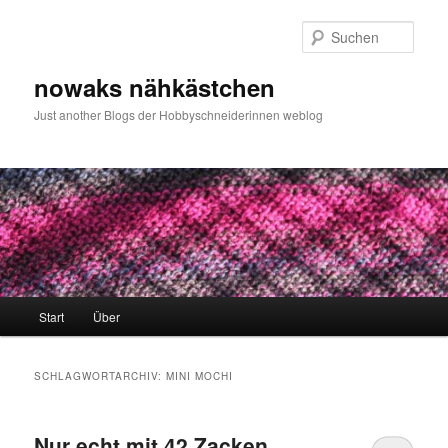
Zum
Zum
primären
sekundären
Such
Inhalt
Inhalt
springen
springen
nowaks nähkästchen
Just another Blogs der Hobbyschneiderinnen weblog
Hauptmenü
Start
Über
SCHLAGWORTARCHIV:
MINI MOCHI
Nur echt mit 42 Zacken