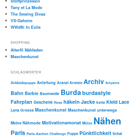
Stoffprinzessin
Tany et La Mode
The Sewing Divas
VS-Geheim
WWdN: In Exile
SHOPPING
Alterfil Nähfaden
Maschenkunst
SCHLAGWÖRTER
Archiv
Anleitung
Aranzi Aronzo
Ankleidepuppe
Artyarns
Burda
burdastyle
Bahn
Barbie
Baumwolle
Fahrplan
häkeln
Jacke
Kleid
Lace
Geschenk
Hose
katia
Maschenkunst
Maschenkunst unterwegs
Lana Grossa
Nähen
Motivationsmonat
Meine Nähmode
Mütze
Paris
Pünktlichkeit
Puppe
Schal
Paris-Aachen Challenge