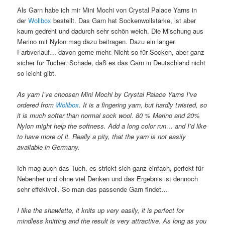
Als Garn habe ich mir Mini Mochi von Crystal Palace Yarns in
der
Wollbox
bestellt. Das Garn hat Sockenwollstärke, ist aber
kaum gedreht und dadurch sehr schön weich. Die Mischung aus
Merino mit Nylon mag dazu beitragen. Dazu ein langer
Farbverlauf… davon gerne mehr. Nicht so für Socken, aber ganz
sicher für Tücher. Schade, daß es das Garn in Deutschland nicht
so leicht gibt.
As yarn I’ve choosen Mini Mochi by Crystal Palace Yarns I’ve
ordered from
Wollbox
. It is a fingering yarn, but hardly twisted, so
it is much softer than normal sock wool. 80 % Merino and 20%
Nylon might help the softness. Add a long color run… and I’d like
to have more of it. Really a pity, that the yarn is not easily
available in Germany.
Ich mag auch das Tuch, es strickt sich ganz einfach, perfekt für
Nebenher und ohne viel Denken und das Ergebnis ist dennoch
sehr effektvoll. So man das passende Garn findet…
I like the shawlette, it knits up very easily, it is perfect for
mindless knitting and the result is very attractive. As long as you