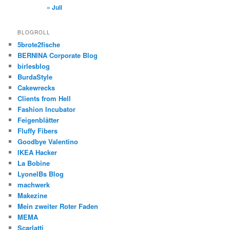
« Juli
BLOGROLL
5brote2fische
BERNINA Corporate Blog
birlesblog
BurdaStyle
Cakewrecks
Clients from Hell
Fashion Incubator
Feigenblätter
Fluffy Fibers
Goodbye Valentino
IKEA Hacker
La Bobine
LyonelBs Blog
machwerk
Makezine
Mein zweiter Roter Faden
MEMA
Scarlatti