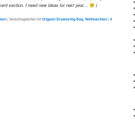
ment section. I need new ideas for next year…
)
hten
|
Verschlagwortet mit
Origami Drawstring Bag
,
Weihnachten
|
4