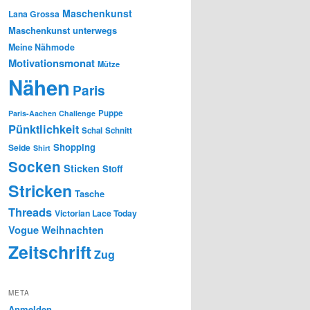
Maschenkunst
Lana Grossa
Maschenkunst unterwegs
Meine Nähmode
Motivationsmonat
Mütze
Nähen
Paris
Puppe
Paris-Aachen Challenge
Pünktlichkeit
Schal
Schnitt
Shopping
Seide
Shirt
Socken
Sticken
Stoff
Stricken
Tasche
Threads
Victorian Lace Today
Vogue
Weihnachten
Zeitschrift
Zug
META
Anmelden