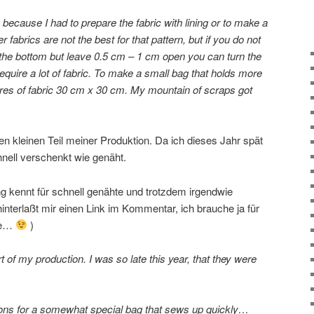
because I had to prepare the fabric with lining or to make a
er fabrics are not the best for that pattern, but if you do not
the bottom but leave 0.5 cm – 1 cm open you can turn the
require a lot of fabric. To make a small bag that holds more
res of fabric 30 cm x 30 cm. My mountain of scraps got
nen kleinen Teil meiner Produktion. Da ich dieses Jahr spät
hnell verschenkt wie genäht.
ng kennt für schnell genähte und trotzdem irgendwie
nterlaßt mir einen Link im Kommentar, ich brauche ja für
dee…
)
 of my production. I was so late this year, that they were
.
ions for a somewhat special bag that sews up quickly…