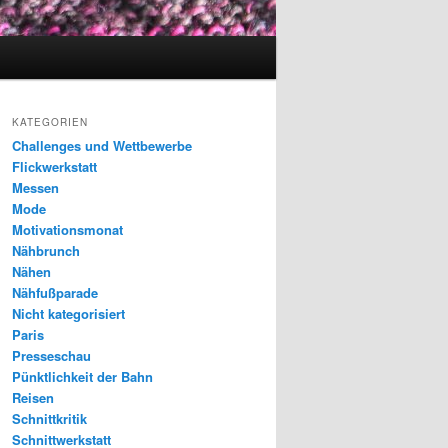
KATEGORIEN
Challenges und Wettbewerbe
Flickwerkstatt
Messen
Mode
Motivationsmonat
Nähbrunch
Nähen
Nähfußparade
Nicht kategorisiert
Paris
Presseschau
Pünktlichkeit der Bahn
Reisen
Schnittkritik
Schnittwerkstatt