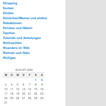
Shopping
Socken
Sticken
Stöckchen/Memes und andere
Webaktionen
Stricken und Häkeln
Taschen
Tutorials und Anleitungen
Weihnachten
Woanders im Web
Wohnen und Deko
Wolliges
AUGUST 2026
M
D
M
D
F
S
S
1
2
3
4
5
6
7
8
9
10
11
12
13
14
15
16
17
18
19
20
21
22
23
24
25
26
27
28
29
30
31