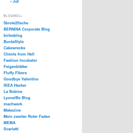
« Juli
BLOGROLL
5brote2fische
BERNINA Corporate Blog
birlesblog
BurdaStyle
Cakewrecks
Clients from Hell
Fashion Incubator
Feigenblätter
Fluffy Fibers
Goodbye Valentino
IKEA Hacker
La Bobine
LyonelBs Blog
machwerk
Makezine
Mein zweiter Roter Faden
MEMA
Scarlatti