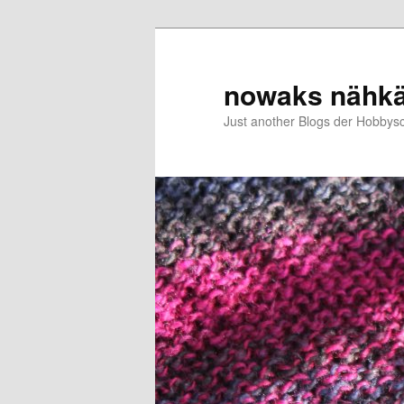
Zum
Zum
primären
sekundären
Inhalt
Inhalt
nowaks nähk
springen
springen
Just another Blogs der Hobbys