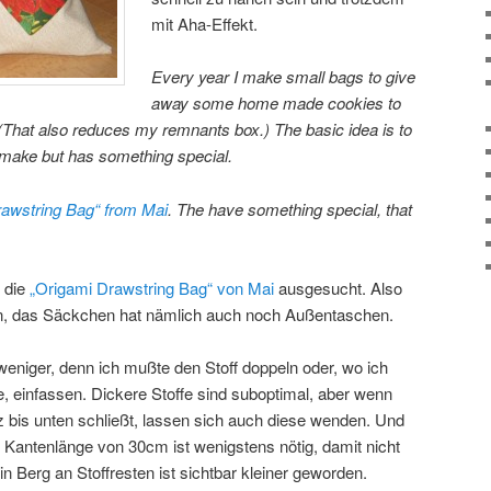
mit Aha-Effekt.
Every year I make small bags to give
away some home made cookies to
(That also reduces my remnants box.) The basic idea is to
o make but has something special.
rawstring Bag“ from Mai
. The have something special, that
r die
„Origami Drawstring Bag“ von Mai
ausgesucht. Also
in, das Säckchen hat nämlich auch noch Außentaschen.
weniger, denn ich mußte den Stoff doppeln oder, wo ich
 einfassen. Dickere Stoffe sind suboptimal, aber wenn
z bis unten schließt, lassen sich auch diese wenden. Und
ne Kantenlänge von 30cm ist wenigstens nötig, damit nicht
n Berg an Stoffresten ist sichtbar kleiner geworden.