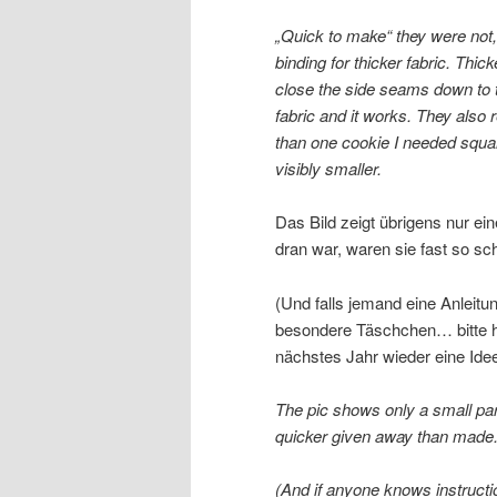
„Quick to make“ they were not, 
binding for thicker fabric. Thick
close the side seams down to 
fabric and it works. They also 
than one cookie I needed squa
visibly smaller.
Das Bild zeigt übrigens nur ei
dran war, waren sie fast so sc
(Und falls jemand eine Anleitu
besondere Täschchen… bitte hi
nächstes Jahr wieder eine I
The pic shows only a small part
quicker given away than made
(And if anyone knows instruct