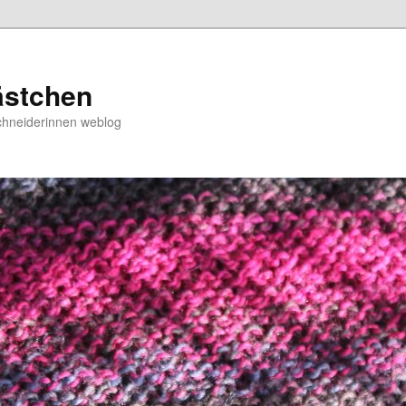
ästchen
chneiderinnen weblog