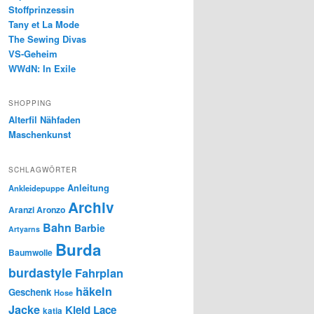
Stoffprinzessin
Tany et La Mode
The Sewing Divas
VS-Geheim
WWdN: In Exile
SHOPPING
Alterfil Nähfaden
Maschenkunst
SCHLAGWÖRTER
Anleitung
Ankleidepuppe
Archiv
Aranzi Aronzo
Bahn
Barbie
Artyarns
Burda
Baumwolle
burdastyle
Fahrplan
häkeln
Geschenk
Hose
Jacke
Kleid
Lace
katia