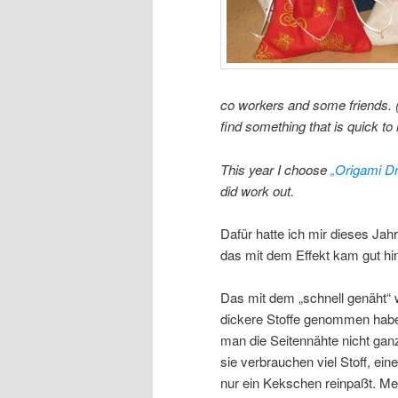
co workers and some friends. 
find something that is quick t
This year I choose
„Origami D
did work out.
Dafür hatte ich mir dieses Jah
das mit dem Effekt kam gut h
Das mit dem „schnell genäht“ 
dickere Stoffe genommen habe,
man die Seitennähte nicht gan
sie verbrauchen viel Stoff, ei
nur ein Kekschen reinpaßt. Mei