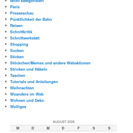
Nicht kategorisiert
Paris
Presseschau
Pünktlichkeit der Bahn
Reisen
Schnittkritik
Schnittwerkstatt
Shopping
Socken
Sticken
Stöckchen/Memes und andere Webaktionen
Stricken und Häkeln
Taschen
Tutorials und Anleitungen
Weihnachten
Woanders im Web
Wohnen und Deko
Wolliges
AUGUST 2026
M
D
M
D
F
S
S