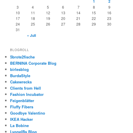
1
2
3
4
5
6
7
8
9
10
11
12
13
14
15
16
17
18
19
20
21
22
23
24
25
26
27
28
29
30
31
« Juli
BLOGROLL
5brote2fische
BERNINA Corporate Blog
birlesblog
BurdaStyle
Cakewrecks
Clients from Hell
Fashion Incubator
Feigenblätter
Fluffy Fibers
Goodbye Valentino
IKEA Hacker
La Bobine
LyonelBs Blog