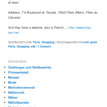
at least.
Address: 7-9 Boulevard du Temple, 75003 Paris (Metro: Filles du
Calvaire)
And they have a website, also in French…:
http://www.shop-
text.net
Veröffentlicht unter
Paris
,
Shopping
|
Verschlagwortet mit
craft
,
paint
,
Paris
,
Shopping
,
silk
|
1
Antwort
KATEGORIEN
Challenges und Wettbewerbe
Flickwerkstatt
Messen
Mode
Motivationsmonat
Nähbrunch
Nähen
Nähfußparade