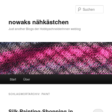
Zum
Zum
primären
sekundären
Such
Inhalt
Inhalt
springen
springen
nowaks nähkästchen
Just another Blogs der Hobbyschneiderinnen weblog
Hauptmenü
Start
Über
SCHLAGWORTARCHIV:
PAINT
Silk-Painting-Shopping in