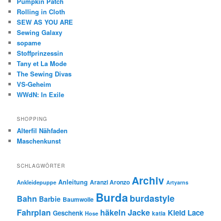
Pumpkin Patch
Rolling in Cloth
SEW AS YOU ARE
Sewing Galaxy
sopame
Stoffprinzessin
Tany et La Mode
The Sewing Divas
VS-Geheim
WWdN: In Exile
SHOPPING
Alterfil Nähfaden
Maschenkunst
SCHLAGWÖRTER
Archiv
Anleitung
Aranzi Aronzo
Ankleidepuppe
Artyarns
Burda
burdastyle
Bahn
Barbie
Baumwolle
Fahrplan
häkeln
Jacke
Kleid
Lace
Geschenk
Hose
katia