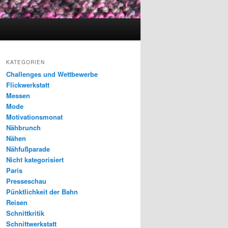
KATEGORIEN
Challenges und Wettbewerbe
Flickwerkstatt
Messen
Mode
Motivationsmonat
Nähbrunch
Nähen
Nähfußparade
Nicht kategorisiert
Paris
Presseschau
Pünktlichkeit der Bahn
Reisen
Schnittkritik
Schnittwerkstatt