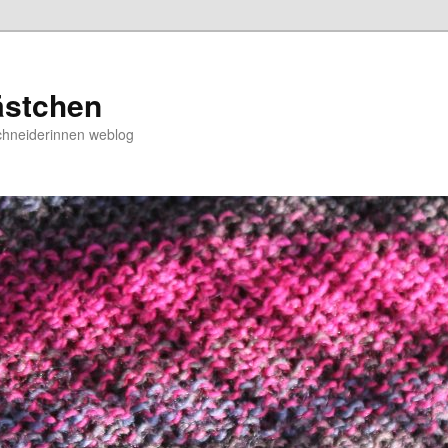
ästchen
chneiderinnen weblog