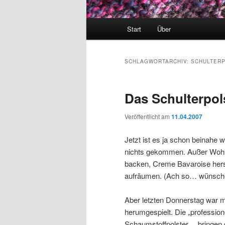
Hauptmenü
Start
Über
SCHLAGWORTARCHIV:
SCHULTER
Das Schulterpo
Veröffentlicht am
11.04.2007
Jetzt ist es ja schon beinahe 
nichts gekommen. Außer Wohnu
backen, Creme Bavaroise hers
aufräumen. (Ach so… wünsche
Aber letzten Donnerstag war m
herumgespielt. Die „professione
Schaumstoffpolster… bringen 