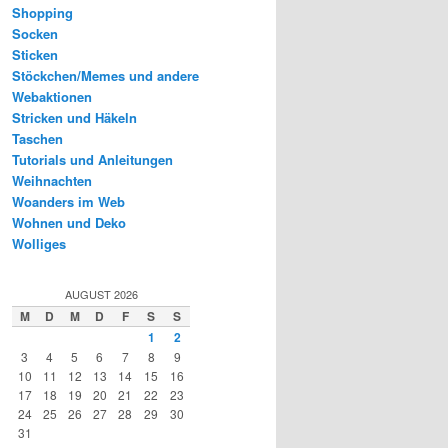
Shopping
Socken
Sticken
Stöckchen/Memes und andere
Webaktionen
Stricken und Häkeln
Taschen
Tutorials und Anleitungen
Weihnachten
Woanders im Web
Wohnen und Deko
Wolliges
AUGUST 2026
M
D
M
D
F
S
S
1
2
3
4
5
6
7
8
9
10
11
12
13
14
15
16
17
18
19
20
21
22
23
24
25
26
27
28
29
30
31