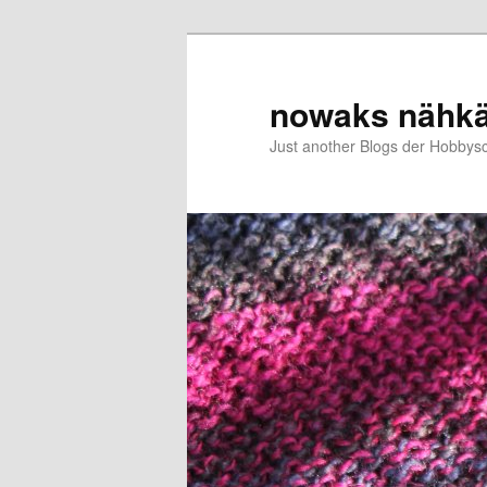
Zum
Zum
primären
sekundären
Inhalt
Inhalt
nowaks nähk
springen
springen
Just another Blogs der Hobbys