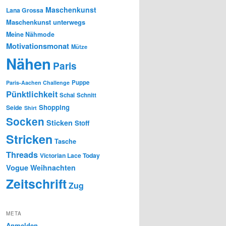
Maschenkunst
Lana Grossa
Maschenkunst unterwegs
Meine Nähmode
Motivationsmonat
Mütze
Nähen
Paris
Puppe
Paris-Aachen Challenge
Pünktlichkeit
Schal
Schnitt
Shopping
Seide
Shirt
Socken
Sticken
Stoff
Stricken
Tasche
Threads
Victorian Lace Today
Vogue
Weihnachten
Zeitschrift
Zug
META
Anmelden