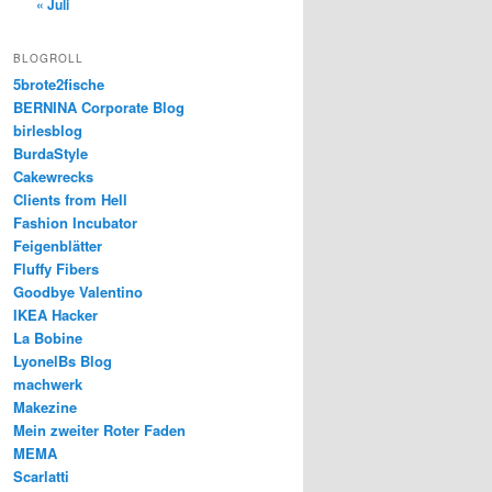
« Juli
BLOGROLL
5brote2fische
BERNINA Corporate Blog
birlesblog
BurdaStyle
Cakewrecks
Clients from Hell
Fashion Incubator
Feigenblätter
Fluffy Fibers
Goodbye Valentino
IKEA Hacker
La Bobine
LyonelBs Blog
machwerk
Makezine
Mein zweiter Roter Faden
MEMA
Scarlatti