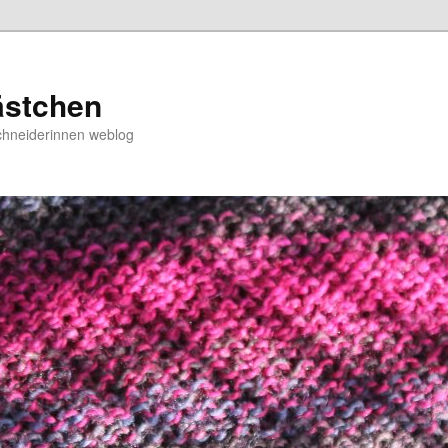
ästchen
chneiderinnen weblog