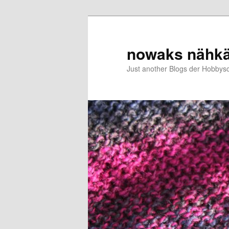
Zum
Zum
primären
sekundären
Inhalt
Inhalt
nowaks nähk
springen
springen
Just another Blogs der Hobbys