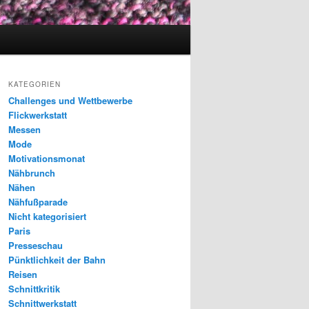
KATEGORIEN
Challenges und Wettbewerbe
Flickwerkstatt
Messen
Mode
Motivationsmonat
Nähbrunch
Nähen
Nähfußparade
Nicht kategorisiert
Paris
Presseschau
Pünktlichkeit der Bahn
Reisen
Schnittkritik
Schnittwerkstatt