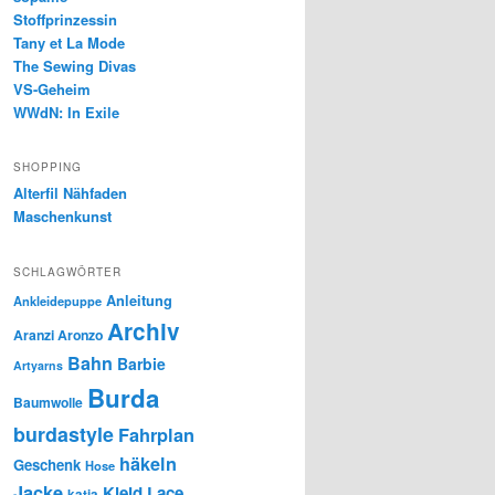
Stoffprinzessin
Tany et La Mode
The Sewing Divas
VS-Geheim
WWdN: In Exile
SHOPPING
Alterfil Nähfaden
Maschenkunst
SCHLAGWÖRTER
Anleitung
Ankleidepuppe
Archiv
Aranzi Aronzo
Bahn
Barbie
Artyarns
Burda
Baumwolle
burdastyle
Fahrplan
häkeln
Geschenk
Hose
Jacke
Kleid
Lace
katia