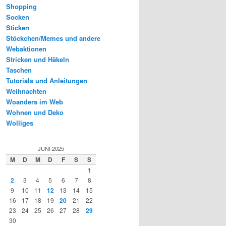
Shopping
Socken
Sticken
Stöckchen/Memes und andere
Webaktionen
Stricken und Häkeln
Taschen
Tutorials und Anleitungen
Weihnachten
Woanders im Web
Wohnen und Deko
Wolliges
JUNI 2025
M
D
M
D
F
S
S
1
2
3
4
5
6
7
8
9
10
11
12
13
14
15
16
17
18
19
20
21
22
23
24
25
26
27
28
29
30