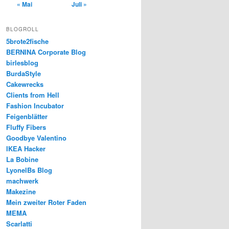
« Mai
Juli »
BLOGROLL
5brote2fische
BERNINA Corporate Blog
birlesblog
BurdaStyle
Cakewrecks
Clients from Hell
Fashion Incubator
Feigenblätter
Fluffy Fibers
Goodbye Valentino
IKEA Hacker
La Bobine
LyonelBs Blog
machwerk
Makezine
Mein zweiter Roter Faden
MEMA
Scarlatti