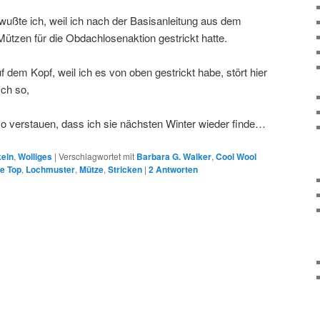
ußte ich, weil ich nach der Basisanleitung aus dem
ützen für die Obdachlosenaktion gestrickt hatte.
 dem Kopf, weil ich es von oben gestrickt habe, stört hier
sch so,
so verstauen, dass ich sie nächsten Winter wieder finde…
keln
,
Wolliges
|
Verschlagwortet mit
Barbara G. Walker
,
Cool Wool
he Top
,
Lochmuster
,
Mütze
,
Stricken
|
2
Antworten