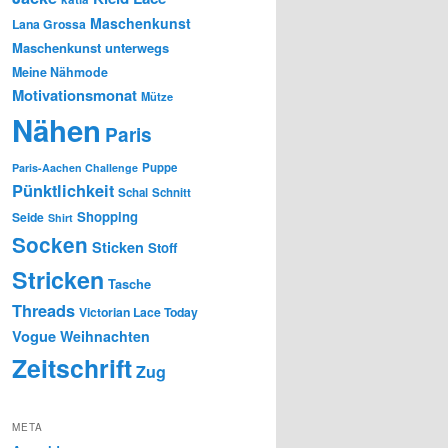
Maschenkunst
Lana Grossa
Maschenkunst unterwegs
Meine Nähmode
Motivationsmonat
Mütze
Nähen
Paris
Puppe
Paris-Aachen Challenge
Pünktlichkeit
Schal
Schnitt
Shopping
Seide
Shirt
Socken
Sticken
Stoff
Stricken
Tasche
Threads
Victorian Lace Today
Vogue
Weihnachten
Zeitschrift
Zug
META