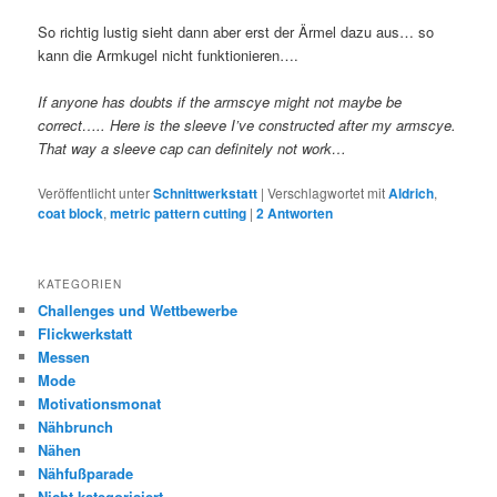
So richtig lustig sieht dann aber erst der Ärmel dazu aus… so
kann die Armkugel nicht funktionieren….
If anyone has doubts if the armscye might not maybe be
correct….. Here is the sleeve I’ve constructed after my armscye.
That way a sleeve cap can definitely not work…
Veröffentlicht unter
Schnittwerkstatt
|
Verschlagwortet mit
Aldrich
,
coat block
,
metric pattern cutting
|
2
Antworten
KATEGORIEN
Challenges und Wettbewerbe
Flickwerkstatt
Messen
Mode
Motivationsmonat
Nähbrunch
Nähen
Nähfußparade
Nicht kategorisiert