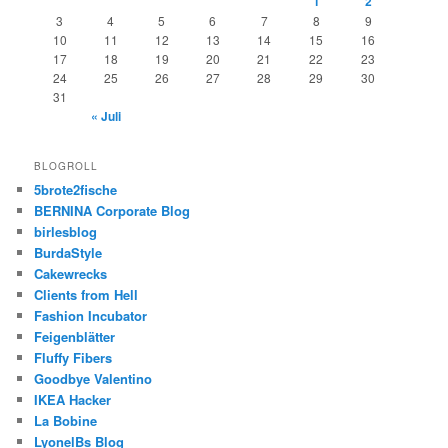
1
2
3
4
5
6
7
8
9
10
11
12
13
14
15
16
17
18
19
20
21
22
23
24
25
26
27
28
29
30
31
« Juli
BLOGROLL
5brote2fische
BERNINA Corporate Blog
birlesblog
BurdaStyle
Cakewrecks
Clients from Hell
Fashion Incubator
Feigenblätter
Fluffy Fibers
Goodbye Valentino
IKEA Hacker
La Bobine
LyonelBs Blog