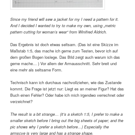
Since my friend will sew a jacket for my I need a pattern for it.
And I decided I wanted to try to make my own, using „metric
pattern cutting for woman’s wear“ from Winifred Aldrich.
Das Ergebnis ist doch etwas seltsam. (Das ist eine Skizze im
Maßstab 1:5, das mache ich gerne zum Testen, bevor ich auf
dem großen Bogen loslege. Das Bild zeigt auch warum ich das
gerne mache… ) Vor allem der Armausschnitt. Sehr breit und
eine mehr als seltsame Form.
Technisch kann ich durchaus nachvollziehen, wie das Zustande
kommt. Die Frage ist jetzt nur: Liegt es an meiner Figur? Hat das
Buch einen Fehler? Oder habe ich mich irgendwo verrechnet oder
verzeichnet?
The result is a bit strange… (it’s a sketch 1:5, I prefer to make a
smaller sketch before I bring out the big sheets of paper; and the
pic shows why I prefer a sketch before…)
Especially the
armscye is very large and has a strange shape.