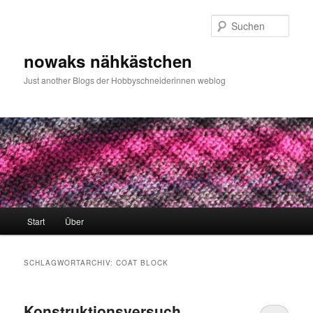
Zum
Zum
primären
sekundären
Such
Inhalt
Inhalt
springen
springen
nowaks nähkästchen
Just another Blogs der Hobbyschneiderinnen weblog
Hauptmenü
Start
Über
SCHLAGWORTARCHIV:
COAT BLOCK
Konstruktionsversuch