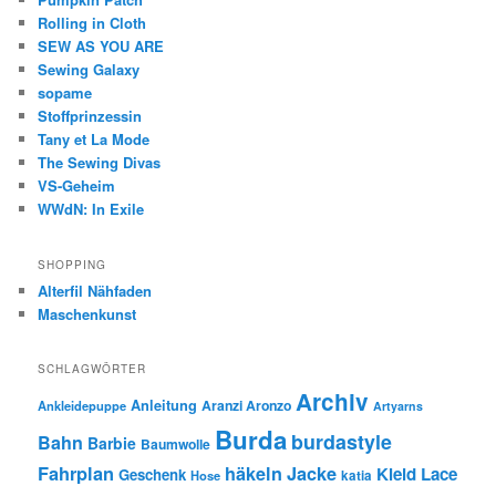
Rolling in Cloth
SEW AS YOU ARE
Sewing Galaxy
sopame
Stoffprinzessin
Tany et La Mode
The Sewing Divas
VS-Geheim
WWdN: In Exile
SHOPPING
Alterfil Nähfaden
Maschenkunst
SCHLAGWÖRTER
Archiv
Anleitung
Aranzi Aronzo
Ankleidepuppe
Artyarns
Burda
burdastyle
Bahn
Barbie
Baumwolle
Fahrplan
häkeln
Jacke
Kleid
Lace
Geschenk
Hose
katia