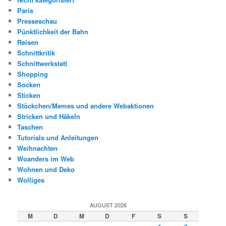
Paris
Presseschau
Pünktlichkeit der Bahn
Reisen
Schnittkritik
Schnittwerkstatt
Shopping
Socken
Sticken
Stöckchen/Memes und andere Webaktionen
Stricken und Häkeln
Taschen
Tutorials und Anleitungen
Weihnachten
Woanders im Web
Wohnen und Deko
Wolliges
AUGUST 2026
M
D
M
D
F
S
S