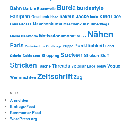
Burda
burdastyle
Bahn
Barbie
Baumwolle
Fahrplan
häkeln
Jacke
Kleid
Lace
Geschenk
Hose
katia
Maschenkunst
Maschenkunst unterwegs
Lana Grossa
Nähen
Motivationsmonat
Meine Nähmode
Mütze
Paris
Pünktlichkeit
Puppe
Schal
Paris-Aachen Challenge
Socken
Sticken
Shopping
Stoff
Seide
Schnitt
Shirt
Stricken
Threads
Vogue
Tasche
Victorian Lace Today
Zeitschrift
Zug
Weihnachten
META
Anmelden
Eintrags-Feed
Kommentar-Feed
WordPress.org