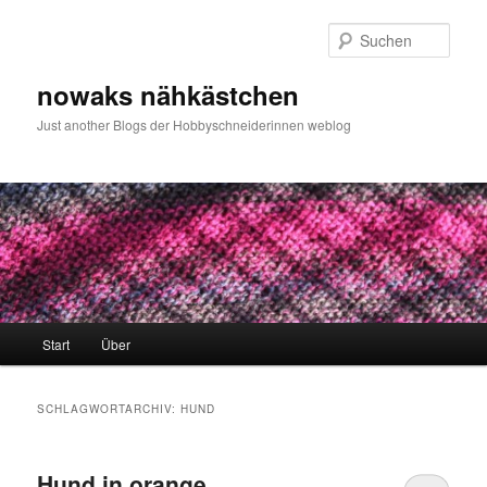
Zum
Zum
primären
sekundären
Such
Inhalt
Inhalt
springen
springen
nowaks nähkästchen
Just another Blogs der Hobbyschneiderinnen weblog
Hauptmenü
Start
Über
SCHLAGWORTARCHIV:
HUND
Hund in orange