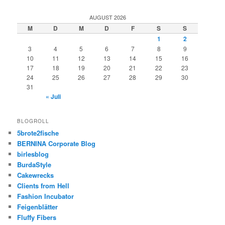
AUGUST 2026
M
D
M
D
F
S
S
1
2
3
4
5
6
7
8
9
10
11
12
13
14
15
16
17
18
19
20
21
22
23
24
25
26
27
28
29
30
31
« Juli
BLOGROLL
5brote2fische
BERNINA Corporate Blog
birlesblog
BurdaStyle
Cakewrecks
Clients from Hell
Fashion Incubator
Feigenblätter
Fluffy Fibers