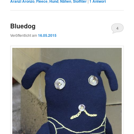
Aranzi Aronzo
,
Fleece
,
Hund
,
Nähen
,
Stofftier
|
1
Antwort
Bluedog
4
Veröffentlicht am
16.05.2015