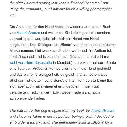
the skirt I started sewing last year is finished (because I am
using the remnants), but I haven’t found a willing photographer
yet.
Die Anleitung für den Hund habe ich wieder aus meinem Buch
von
Aranzi Aronzo
und weil mein Stoff nicht gestreift sondern
langweilig blau war, habe ich noch ein Hemd von Hand
aufgestickt. Das Stickgarn ist „Bloom“ von einer neuen indischen
Marke namens Quiltweaves, die aber wohl noch im Aufbau ist,
so daß da noch nichts zu sehen ist. (Bisher macht die Firma
wohl vor allem Dekostoffe
in Mumbai.) Ich bekam auf der h&h da
eine Tüte voll Pröbchen von so allerhand in die Hand gedrückt
und das war eine Gelegenheit, es gleich mal zu testen. Das
Stickgarn ist die „einfache Serie“, glänzt nicht so stark und lies
sich aber auch mit meinen eher ungeübten Fingern gut
verarbeiten. Trotz langer Fäden weder Fadensalat noch
aufspleißende Fäden.
The pattern for the dog is again from my book by
Aranzi Aronzo
and since my fabric is not striped but boringly plain I decided to
embroider a top by hand. The embroidery floss is „Bloom“ by a