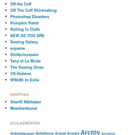
Off the Cuff
Off The Cuff Shirtmaking
Photoshop Disasters
Pumpkin Patch
Rolling in Cloth
SEW AS YOU ARE
Sewing Galaxy
sopame
Stoffprinzessin
Tany et La Mode
The Sewing Divas
VS-Geheim
WWdN: In Exile
SHOPPING
Alterfil Nähfaden
Maschenkunst
SCHLAGWÖRTER
Archiv
Anleitung
Aranzi Aronzo
Ankleidepuppe
Artyarns