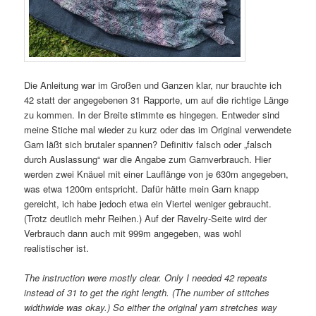
Die Anleitung war im Großen und Ganzen klar, nur brauchte ich
42 statt der angegebenen 31 Rapporte, um auf die richtige Länge
zu kommen. In der Breite stimmte es hingegen. Entweder sind
meine Stiche mal wieder zu kurz oder das im Original verwendete
Garn läßt sich brutaler spannen? Definitiv falsch oder „falsch
durch Auslassung“ war die Angabe zum Garnverbrauch. Hier
werden zwei Knäuel mit einer Lauflänge von je 630m angegeben,
was etwa 1200m entspricht. Dafür hätte mein Garn knapp
gereicht, ich habe jedoch etwa ein Viertel weniger gebraucht.
(Trotz deutlich mehr Reihen.) Auf der Ravelry-Seite wird der
Verbrauch dann auch mit 999m angegeben, was wohl
realistischer ist.
The instruction were mostly clear. Only I needed 42 repeats
instead of 31 to get the right length. (The number of stitches
widthwide was okay.) So either the original yarn stretches way