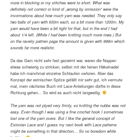
more in blocking or my stitches were to short. What was
definitely not correct or kind of „wroing by omission“ were the
invormations about how much yarn was needed. They only say
two balls of yarn with 630m each, so a bit more than 1200m. My
yarn would have been a bit tight for that, but in the end I had
about 1/4 left. (While I had been knitting much more rows.) But
on the ravelry pattren page the amount is given with 999m which
sounds far more realistic.
Da das Garn nicht sehr fest gezwirnt war, waren die Noppen
etwas schwierig zu stricken, selbst mit der feinen Häkelnadel
habe ich manchmal einzelne Schlaufen verloren. Aber das
Konzept der estnischen Spitze gefällt mir sehr gut, ich vermute
mal, mein nächstes Buch mit Lace-Anleitungen dürfte in diese
Richtung gehen… So wird es auch nicht langweilig.
The yarn was not plyed very firmly, so knitting the nubbs was not
easy. Even though I was using a fine crochet hook I sometimes
lost one of the yarn overs. But I like the general concept of
Estonian Lace and I guess my next book with Lace patterns
might be something in that direction… So no boredom while