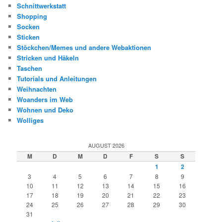
Schnittwerkstatt
Shopping
Socken
Sticken
Stöckchen/Memes und andere Webaktionen
Stricken und Häkeln
Taschen
Tutorials und Anleitungen
Weihnachten
Woanders im Web
Wohnen und Deko
Wolliges
AUGUST 2026
M
D
M
D
F
S
S
1
2
3
4
5
6
7
8
9
10
11
12
13
14
15
16
17
18
19
20
21
22
23
24
25
26
27
28
29
30
31