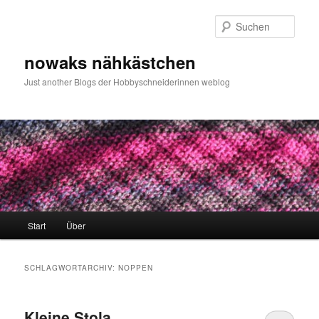
Zum
Zum
primären
sekundären
Such
Inhalt
Inhalt
springen
springen
nowaks nähkästchen
Just another Blogs der Hobbyschneiderinnen weblog
Hauptmenü
Start
Über
SCHLAGWORTARCHIV:
NOPPEN
Kleine Stola