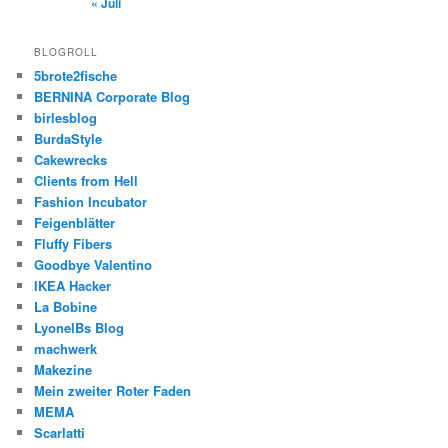
« Juli
BLOGROLL
5brote2fische
BERNINA Corporate Blog
birlesblog
BurdaStyle
Cakewrecks
Clients from Hell
Fashion Incubator
Feigenblätter
Fluffy Fibers
Goodbye Valentino
IKEA Hacker
La Bobine
LyonelBs Blog
machwerk
Makezine
Mein zweiter Roter Faden
MEMA
Scarlatti