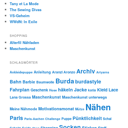
Tany et La Mode
The Sewing Divas
VS-Geheim
WWdN: In Exile
SHOPPING
Alterfil Nähfaden
Maschenkunst
SCHLAGWÖRTER
Archiv
Anleitung
Aranzi Aronzo
Ankleidepuppe
Artyarns
Burda
burdastyle
Bahn
Barbie
Baumwolle
Fahrplan
häkeln
Jacke
Kleid
Lace
Geschenk
Hose
katia
Maschenkunst
Maschenkunst unterwegs
Lana Grossa
Nähen
Motivationsmonat
Meine Nähmode
Mütze
Paris
Pünktlichkeit
Puppe
Schal
Paris-Aachen Challenge
Socken
Sticken
Shopping
Stoff