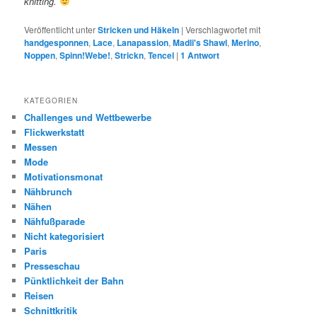
knitting.
Veröffentlicht unter
Stricken und Häkeln
|
Verschlagwortet mit
handgesponnen
,
Lace
,
Lanapassion
,
Madli's Shawl
,
Merino
,
Noppen
,
Spinn!Webe!
,
Strickn
,
Tencel
|
1
Antwort
KATEGORIEN
Challenges und Wettbewerbe
Flickwerkstatt
Messen
Mode
Motivationsmonat
Nähbrunch
Nähen
Nähfußparade
Nicht kategorisiert
Paris
Presseschau
Pünktlichkeit der Bahn
Reisen
Schnittkritik