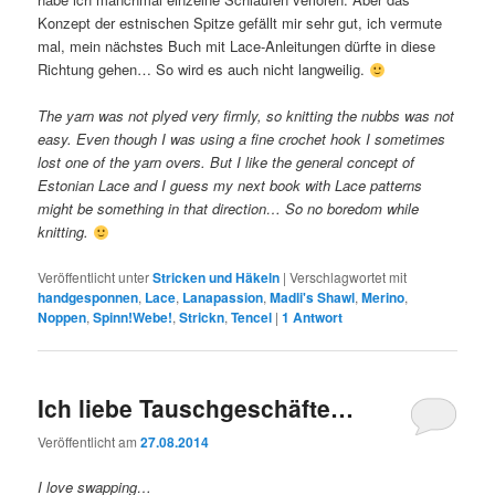
Konzept der estnischen Spitze gefällt mir sehr gut, ich vermute
mal, mein nächstes Buch mit Lace-Anleitungen dürfte in diese
Richtung gehen… So wird es auch nicht langweilig.
The yarn was not plyed very firmly, so knitting the nubbs was not
easy. Even though I was using a fine crochet hook I sometimes
lost one of the yarn overs. But I like the general concept of
Estonian Lace and I guess my next book with Lace patterns
might be something in that direction… So no boredom while
knitting.
Veröffentlicht unter
Stricken und Häkeln
|
Verschlagwortet mit
handgesponnen
,
Lace
,
Lanapassion
,
Madli's Shawl
,
Merino
,
Noppen
,
Spinn!Webe!
,
Strickn
,
Tencel
|
1
Antwort
Ich liebe Tauschgeschäfte…
Veröffentlicht am
27.08.2014
I love swapping…