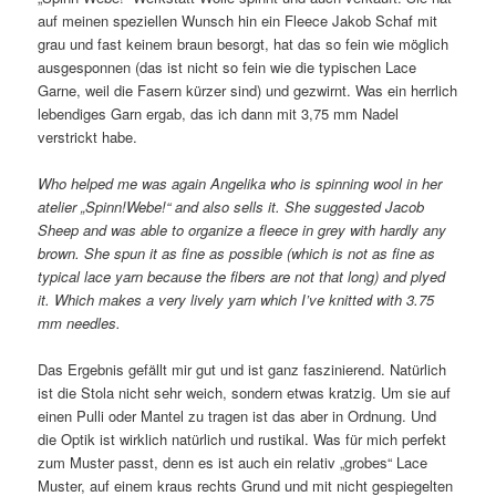
auf meinen speziellen Wunsch hin ein Fleece Jakob Schaf mit
grau und fast keinem braun besorgt, hat das so fein wie möglich
ausgesponnen (das ist nicht so fein wie die typischen Lace
Garne, weil die Fasern kürzer sind) und gezwirnt. Was ein herrlich
lebendiges Garn ergab, das ich dann mit 3,75 mm Nadel
verstrickt habe.
Who helped me was again Angelika who is spinning wool in her
atelier „Spinn!Webe!“ and also sells it. She suggested Jacob
Sheep and was able to organize a fleece in grey with hardly any
brown. She spun it as fine as possible (which is not as fine as
typical lace yarn because the fibers are not that long) and plyed
it. Which makes a very lively yarn which I’ve knitted with 3.75
mm needles.
Das Ergebnis gefällt mir gut und ist ganz faszinierend. Natürlich
ist die Stola nicht sehr weich, sondern etwas kratzig. Um sie auf
einen Pulli oder Mantel zu tragen ist das aber in Ordnung. Und
die Optik ist wirklich natürlich und rustikal. Was für mich perfekt
zum Muster passt, denn es ist auch ein relativ „grobes“ Lace
Muster, auf einem kraus rechts Grund und mit nicht gespiegelten