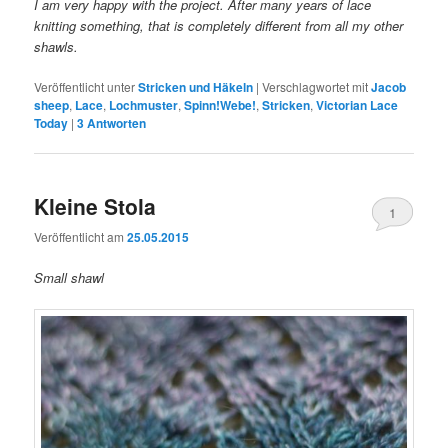
I am very happy with the project. After many years of lace
knitting something, that is completely different from all my other
shawls.
Veröffentlicht unter
Stricken und Häkeln
|
Verschlagwortet mit
Jacob
sheep
,
Lace
,
Lochmuster
,
Spinn!Webe!
,
Stricken
,
Victorian Lace
Today
|
3
Antworten
Kleine Stola
1
Veröffentlicht am
25.05.2015
Small shawl