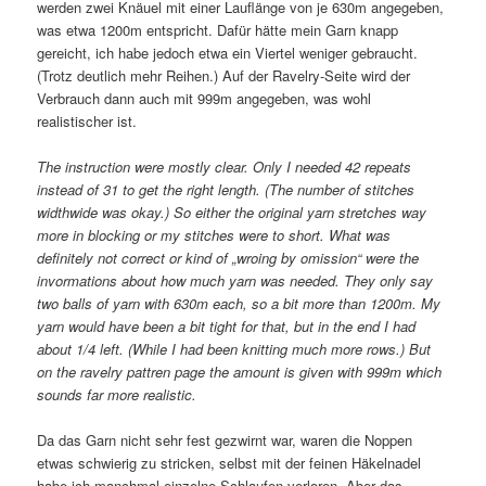
werden zwei Knäuel mit einer Lauflänge von je 630m angegeben,
was etwa 1200m entspricht. Dafür hätte mein Garn knapp
gereicht, ich habe jedoch etwa ein Viertel weniger gebraucht.
(Trotz deutlich mehr Reihen.) Auf der Ravelry-Seite wird der
Verbrauch dann auch mit 999m angegeben, was wohl
realistischer ist.
The instruction were mostly clear. Only I needed 42 repeats
instead of 31 to get the right length. (The number of stitches
widthwide was okay.) So either the original yarn stretches way
more in blocking or my stitches were to short. What was
definitely not correct or kind of „wroing by omission“ were the
invormations about how much yarn was needed. They only say
two balls of yarn with 630m each, so a bit more than 1200m. My
yarn would have been a bit tight for that, but in the end I had
about 1/4 left. (While I had been knitting much more rows.) But
on the ravelry pattren page the amount is given with 999m which
sounds far more realistic.
Da das Garn nicht sehr fest gezwirnt war, waren die Noppen
etwas schwierig zu stricken, selbst mit der feinen Häkelnadel
habe ich manchmal einzelne Schlaufen verloren. Aber das