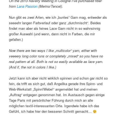
On the 2013 Ravelry Meeting in Cologne I’ve purchased fiber
from
Lana Passion
(Merino/Tencel).
Nun gibt es zwei Arten, wie ich „buntes“ Garn mag, entweder als
seeeehr langen Farbverlauf oder ganz „durchmischt“. Beides
findet man aber als feines Lace Garn nicht in so wahnsinnig
großer Auswahl (und wenn, dann nicht in Farben, die mir
gefallen.)
Now there are two ways I like „multicolor“ yarn, either with
veeeery long color runs or completely „mixed“ so you have no
real pattern at all. Both is not so easily available as lace yarn.
(And if, the not in colors I like.)
Jetzt kann ich aber nicht wirklich spinnen und schon gar nicht so
fein, da trifft es sich gut, daß Angelika gerade ihre Spinn- und
Web-Werkstatt „Spinn!Webe!“ angemeldet hat und meinen
„Auftrag“ entgegen genommen hat. Im Austausch gegen einige
Tage Paris mit persönlicher Führung durch mich an alle
möglichen textil-interessanten Orte. Irgendwie habe ich das
Gefühl, ich habe hier den besseren Schnitt gemacht…