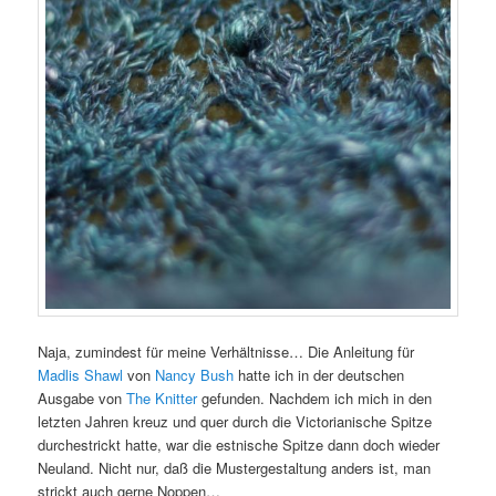
Naja, zumindest für meine Verhältnisse… Die Anleitung für
Madlis Shawl
von
Nancy Bush
hatte ich in der deutschen
Ausgabe von
The Knitter
gefunden. Nachdem ich mich in den
letzten Jahren kreuz und quer durch die Victorianische Spitze
durchestrickt hatte, war die estnische Spitze dann doch wieder
Neuland. Nicht nur, daß die Mustergestaltung anders ist, man
strickt auch gerne Noppen…