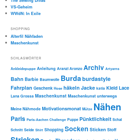
The Sewing Divas
VS-Geheim
WWdN: In Exile
SHOPPING
Alterfil Nähfaden
Maschenkunst
SCHLAGWÖRTER
Archiv
Anleitung
Aranzi Aronzo
Ankleidepuppe
Artyarns
Burda
burdastyle
Bahn
Barbie
Baumwolle
Fahrplan
häkeln
Jacke
Kleid
Lace
Geschenk
Hose
katia
Maschenkunst
Maschenkunst unterwegs
Lana Grossa
Nähen
Motivationsmonat
Meine Nähmode
Mütze
Paris
Pünktlichkeit
Puppe
Schal
Paris-Aachen Challenge
Socken
Sticken
Shopping
Stoff
Seide
Schnitt
Shirt
Stricken