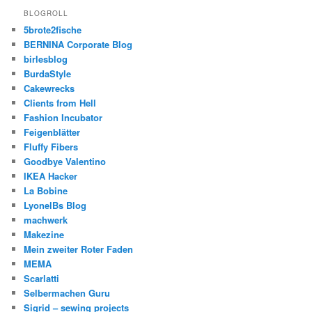
BLOGROLL
5brote2fische
BERNINA Corporate Blog
birlesblog
BurdaStyle
Cakewrecks
Clients from Hell
Fashion Incubator
Feigenblätter
Fluffy Fibers
Goodbye Valentino
IKEA Hacker
La Bobine
LyonelBs Blog
machwerk
Makezine
Mein zweiter Roter Faden
MEMA
Scarlatti
Selbermachen Guru
Sigrid – sewing projects