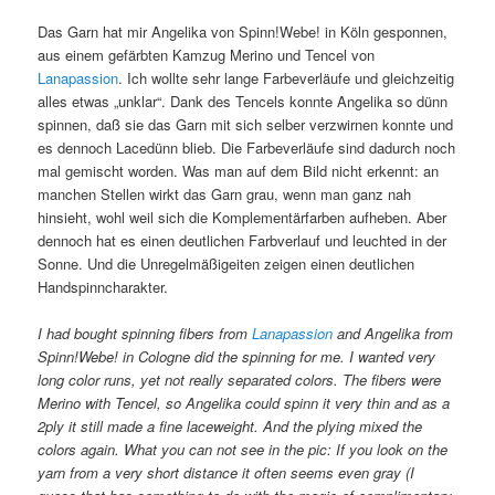
Das Garn hat mir Angelika von Spinn!Webe! in Köln gesponnen,
aus einem gefärbten Kamzug Merino und Tencel von
Lanapassion
. Ich wollte sehr lange Farbeverläufe und gleichzeitig
alles etwas „unklar“. Dank des Tencels konnte Angelika so dünn
spinnen, daß sie das Garn mit sich selber verzwirnen konnte und
es dennoch Lacedünn blieb. Die Farbeverläufe sind dadurch noch
mal gemischt worden. Was man auf dem Bild nicht erkennt: an
manchen Stellen wirkt das Garn grau, wenn man ganz nah
hinsieht, wohl weil sich die Komplementärfarben aufheben. Aber
dennoch hat es einen deutlichen Farbverlauf und leuchted in der
Sonne. Und die Unregelmäßigeiten zeigen einen deutlichen
Handspinncharakter.
I had bought spinning fibers from
Lanapassion
and Angelika from
Spinn!Webe! in Cologne did the spinning for me. I wanted very
long color runs, yet not really separated colors. The fibers were
Merino with Tencel, so Angelika could spinn it very thin and as a
2ply it still made a fine laceweight. And the plying mixed the
colors again. What you can not see in the pic: If you look on the
yarn from a very short distance it often seems even gray (I