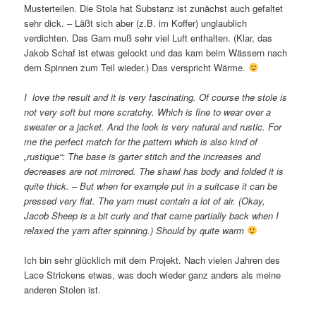
Musterteilen. Die Stola hat Substanz ist zunächst auch gefaltet
sehr dick. – Läßt sich aber (z.B. im Koffer) unglaublich
verdichten. Das Garn muß sehr viel Luft enthalten. (Klar, das
Jakob Schaf ist etwas gelockt und das kam beim Wässern nach
dem Spinnen zum Teil wieder.) Das verspricht Wärme.
I love the result and it is very fascinating. Of course the stole is
not very soft but more scratchy. Which is fine to wear over a
sweater or a jacket. And the look is very natural and rustic. For
me the perfect match for the pattern which is also kind of
„rustique“: The base is garter stitch and the increases and
decreases are not mirrored. The shawl has body and folded it is
quite thick. – But when for example put in a suitcase it can be
pressed very flat. The yarn must contain a lot of air. (Okay,
Jacob Sheep is a bit curly and that came partially back when I
relaxed the yarn after spinning.) Should by quite warm
Ich bin sehr glücklich mit dem Projekt. Nach vielen Jahren des
Lace Strickens etwas, was doch wieder ganz anders als meine
anderen Stolen ist.