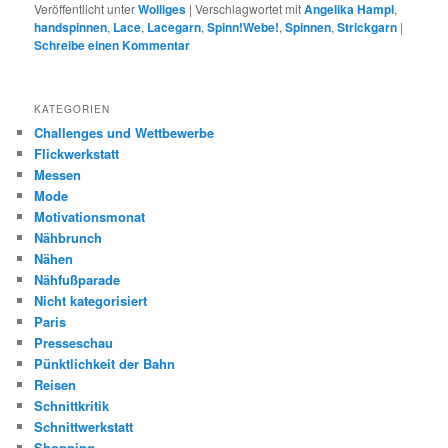
Veröffentlicht unter
Wolliges
|
Verschlagwortet mit
Angelika Hampl
,
handspinnen
,
Lace
,
Lacegarn
,
Spinn!Webe!
,
Spinnen
,
Strickgarn
|
Schreibe einen Kommentar
KATEGORIEN
Challenges und Wettbewerbe
Flickwerkstatt
Messen
Mode
Motivationsmonat
Nähbrunch
Nähen
Nähfußparade
Nicht kategorisiert
Paris
Presseschau
Pünktlichkeit der Bahn
Reisen
Schnittkritik
Schnittwerkstatt
Shopping