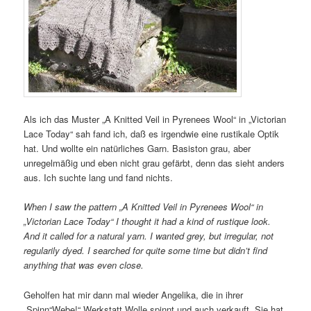
Als ich das Muster „A Knitted Veil in Pyrenees Wool“ in „Victorian
Lace Today“ sah fand ich, daß es irgendwie eine rustikale Optik
hat. Und wollte ein natürliches Garn. Basiston grau, aber
unregelmäßig und eben nicht grau gefärbt, denn das sieht anders
aus. Ich suchte lang und fand nichts.
When I saw the pattern „A Knitted Veil in Pyrenees Wool“ in
„Victorian Lace Today“ I thought it had a kind of rustique look.
And it called for a natural yarn. I wanted grey, but irregular, not
regularily dyed. I searched for quite some time but didn’t find
anything that was even close.
Geholfen hat mir dann mal wieder Angelika, die in ihrer
„Spinn“Webe!“ Werkstatt Wolle spinnt und auch verkauft. Sie hat