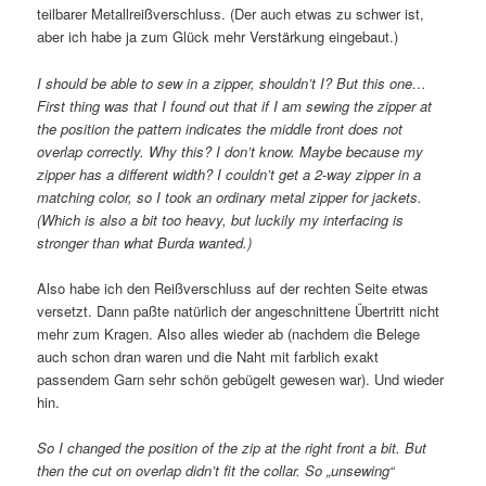
teilbarer Metallreißverschluss. (Der auch etwas zu schwer ist,
aber ich habe ja zum Glück mehr Verstärkung eingebaut.)
I should be able to sew in a zipper, shouldn’t I? But this one…
First thing was that I found out that if I am sewing the zipper at
the position the pattern indicates the middle front does not
overlap correctly. Why this? I don’t know. Maybe because my
zipper has a different width? I couldn’t get a 2-way zipper in a
matching color, so I took an ordinary metal zipper for jackets.
(Which is also a bit too heavy, but luckily my interfacing is
stronger than what Burda wanted.)
Also habe ich den Reißverschluss auf der rechten Seite etwas
versetzt. Dann paßte natürlich der angeschnittene Übertritt nicht
mehr zum Kragen. Also alles wieder ab (nachdem die Belege
auch schon dran waren und die Naht mit farblich exakt
passendem Garn sehr schön gebügelt gewesen war). Und wieder
hin.
So I changed the position of the zip at the right front a bit. But
then the cut on overlap didn’t fit the collar. So „unsewing“