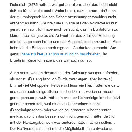
lächerlich (G785 haftet zwar gut auf allem, aber das heißt nicht,
daß es für alles die beste Variante ist), dazu kommt, daß man
der mikroskopisch kleinen Schemazeichnung tatsächlich nicht
entnehmen kann, wie breit die Einlage auf den Vorderteilen nun
genau sein soll. Ich habe noch versucht, das im Burdaforum zu
klären, aber da gab es als Antwort nur das Zitat der Anleitung
(die ich ja gelesen hatte) und das Angebot, doch anzurufen. Also
habe ich die Einlagen nach eigenem Gutdünken gemacht. Wie
genau
habe ich hier ja schon ausführlich beschrieben
. Im
Ergebnis würde ich sagen, das war auch gut so.
Auch sonst war ich diesmal mit der Anleitung weniger zufrieden,
als sonst. (Bislang fand ich Burda zwar eigen, aber korrekt.)
Einmal viel Gehoppele, Reißverschluss wie hier, Futter wie da,…
und dann auch einige Stellen in den Details, wo ich entweder
gerne genauer gewußt hätte, in welcher Reihenfolge ich das jetzt
genau machen soll, weil es einen Unterschied macht
(Blasebalgtaschen) oder wo ich bei späteren Arbeitschritten
merkte, daß ich das besser noch nicht gemacht hätte, daß ich
mit der Nahtzugabe noch was anderes hätte machen sollen…
Der Reißverschluss ließ mir die Möglichkeit, ihn entweder so