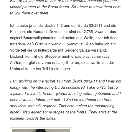
First of all you have to look at those pictures because you can’t
upload pictures to the Burda forum. So I have to show them here
to link them over there.
Ich arbeite ja an der Jacke 143 aus der Burda 03/2011 und die
Einlagen, die Burda dafür vorsieht sind nur G785. Zwar ist das
original Baumwollgabardine und meine aus Wolle, aber ich finde
trotzdem, daß G785 ein wenig… „wenig“ ist. Also habe ich am
Vorderteil die Schulterpartie mit Seidenorganza verstärkt.
Dadurch kommt die Stepperei auch etwas plastischer raus.
Außerdem gibt es vorne entlang Streifen, die Jeweils von der
Umbruchkante ins Teil hinein ragen.
I am working on the jacket 143 from Burda 03/2011 and I was not
happy with the interfacing Burda considered. I like G785, but for
a jacket I think it’s to soft. (Burda is using cotton gabardine and I
have a woolen fabric, but still…) So I’ve interfaced the front
shoulders with silk organza. This also makes the topstitching
nicer. I also added some stripes to the fronts. They start at the
foldlines towards the sides.