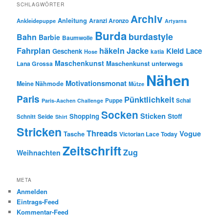
SCHLAGWÖRTER
Archiv
Anleitung
Aranzi Aronzo
Ankleidepuppe
Artyarns
Burda
burdastyle
Bahn
Barbie
Baumwolle
Fahrplan
häkeln
Jacke
Kleid
Lace
Geschenk
Hose
katia
Maschenkunst
Maschenkunst unterwegs
Lana Grossa
Nähen
Motivationsmonat
Meine Nähmode
Mütze
Paris
Pünktlichkeit
Puppe
Schal
Paris-Aachen Challenge
Socken
Sticken
Shopping
Stoff
Seide
Schnitt
Shirt
Stricken
Threads
Vogue
Tasche
Victorian Lace Today
Zeitschrift
Zug
Weihnachten
META
Anmelden
Eintrags-Feed
Kommentar-Feed