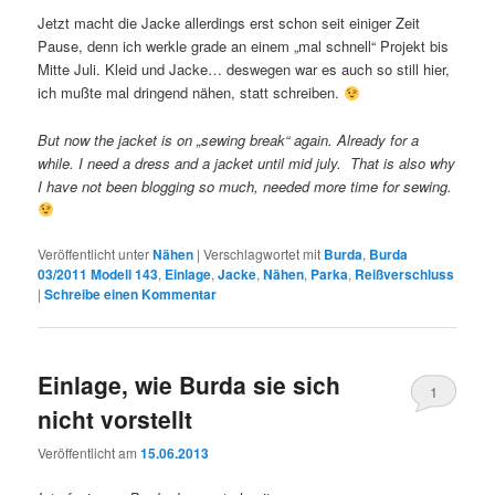
Jetzt macht die Jacke allerdings erst schon seit einiger Zeit
Pause, denn ich werkle grade an einem „mal schnell“ Projekt bis
Mitte Juli. Kleid und Jacke… deswegen war es auch so still hier,
ich mußte mal dringend nähen, statt schreiben.
But now the jacket is on „sewing break“ again. Already for a
while. I need a dress and a jacket until mid july. That is also why
I have not been blogging so much, needed more time for sewing.
Veröffentlicht unter
Nähen
|
Verschlagwortet mit
Burda
,
Burda
03/2011 Modell 143
,
Einlage
,
Jacke
,
Nähen
,
Parka
,
Reißverschluss
|
Schreibe einen Kommentar
Einlage, wie Burda sie sich
1
nicht vorstellt
Veröffentlicht am
15.06.2013