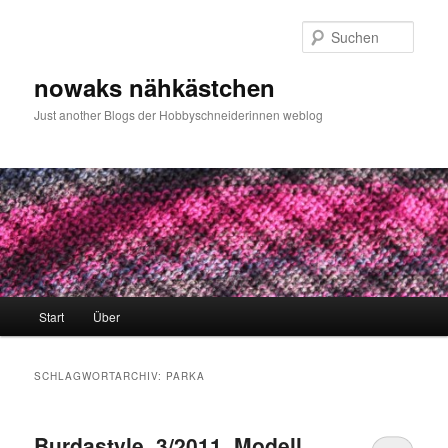
Zum
Zum
primären
sekundären
Such
Inhalt
Inhalt
springen
springen
nowaks nähkästchen
Just another Blogs der Hobbyschneiderinnen weblog
Hauptmenü
Start
Über
SCHLAGWORTARCHIV:
PARKA
Burdastyle, 3/2011, Modell