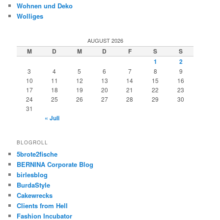
Wohnen und Deko
Wolliges
AUGUST 2026
M
D
M
D
F
S
S
1
2
3
4
5
6
7
8
9
10
11
12
13
14
15
16
17
18
19
20
21
22
23
24
25
26
27
28
29
30
31
« Juli
BLOGROLL
5brote2fische
BERNINA Corporate Blog
birlesblog
BurdaStyle
Cakewrecks
Clients from Hell
Fashion Incubator