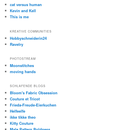
cat versus human
Kevin and Kell
This is me
KREATIVE COMMUNITIES
Hobbyschneiderin24
Ravelry
PHOTOSTREAM
Moonstitches
moving hands
SCHLAFENDE BLOGS
Bloom's Fabric Obsession
Couture et Tricot
Frieda-Freude-Eierkuchen
Helfeelfe
ikke tikke theo
Kitty Couture
Male Pattern Boldness