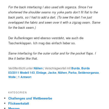
For the back interfacing I also used silk organza. Since I’ve
shortened the shoulder seams my yoke parts don’t fit flat to the
back parts, so I had to add a dart. (To sew the dart I’ve just
overlapped the fabric and sewn over it with a zigzag seam. Same
for the back seam.)
Der Außenkragen wird ebenso verstärkt, wie auch die
Taschenklappen. Ich mag das einfach lieber so.
Same interfacing for the outer collar and for the pocket flaps. I
like it better like that.
Veröffentlicht unter
Nähen
|
Verschlagwortet mit
Burda
,
Burda
03/2011 Modell 143
,
Einlage
,
Jacke
,
Nähen
,
Parka
,
Seidenorganza
,
Wolle
|
1
Antwort
KATEGORIEN
Challenges und Wettbewerbe
Flickwerkstatt
Messen