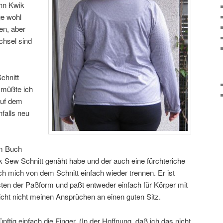
nn Kwik
ge wohl
en, aber
chsel sind
chnitt
 müßte ich
auf dem
falls neu
m Buch
k Sew Schnitt genäht habe und der auch eine fürchteriche
ch mich von dem Schnitt einfach wieder trennen. Er ist
sten der Paßform und paßt entweder einfach für Körper mit
icht nicht meinen Ansprüchen an einen guten Sitz.
ftig einfach die Finger. (In der Hoffnung, daß ich das nicht