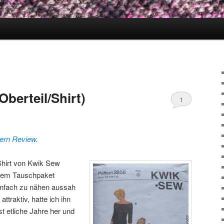
berteil/Shirt)
1
tern Review
.
Shirt von Kwik Sew
inem Tauschpaket
infach zu nähen aussah
ttraktiv, hatte ich ihn
 etliche Jahre her und