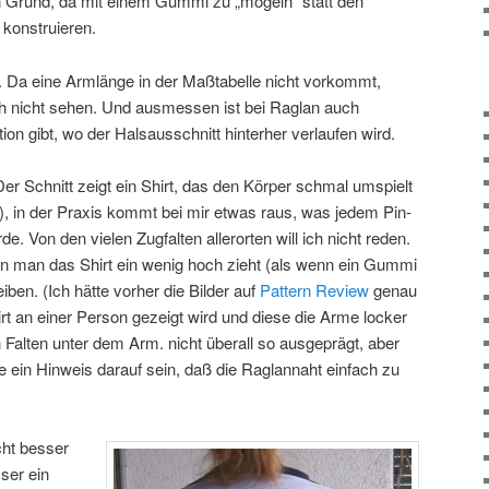
in Grund, da mit einem Gummi zu „mogeln“ statt den
 konstruieren.
g. Da eine Armlänge in der Maßtabelle nicht vorkommt,
h nicht sehen. Und ausmessen ist bei Raglan auch
ion gibt, wo der Halsausschnitt hinterher verlaufen wird.
Der Schnitt zeigt ein Shirt, das den Körper schmal umspielt
ng), in der Praxis kommt bei mir etwas raus, was jedem Pin-
e. Von den vielen Zugfalten allerorten will ich nicht reden.
n man das Shirt ein wenig hoch zieht (als wenn ein Gummi
eiben. (Ich hätte vorher die Bilder auf
Pattern Review
genau
t an einer Person gezeigt wird und diese die Arme locker
 Falten unter dem Arm. nicht überall so ausgeprägt, aber
 ein Hinweis darauf sein, daß die Raglannaht einfach zu
cht besser
ser ein