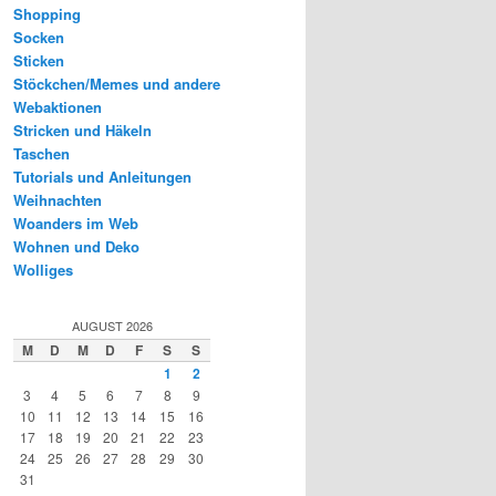
Shopping
Socken
Sticken
Stöckchen/Memes und andere
Webaktionen
Stricken und Häkeln
Taschen
Tutorials und Anleitungen
Weihnachten
Woanders im Web
Wohnen und Deko
Wolliges
AUGUST 2026
M
D
M
D
F
S
S
1
2
3
4
5
6
7
8
9
10
11
12
13
14
15
16
17
18
19
20
21
22
23
24
25
26
27
28
29
30
31