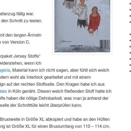
fanzug fällig war,
 den Schnitt zu testen.
mit den langen Ärmeln
 von Version C.
rpaket Jersey Stoffe“
 widerstehen, wenn ich
ngeria
, Material kann ich nicht sagen, aber fühlt sich weich
ndern wohl als Interlock gearbeitet und mit einem
n auf der rechten Stoffseite. Den Kragen habe ich aus
atex
in Köln genäht. Diesen weich fließenden Stoff hatte ich
offe haben die nötige Dehnbarkeit, was man ja anhand der
ite der Schnitttüte leicht überprüfen kann.
 Brustweite in Größe XL abkopiert und habe an den Hüften
tung ist Größe XL für einen Brustumfang von 110 – 114 cm,