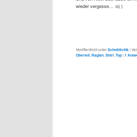
wieder vergesse… :o) )
Veröffentlicht unter
Schnittkritik
|
Ver
Oberteil
,
Raglan
,
Shirt
,
Top
|
1
Antw