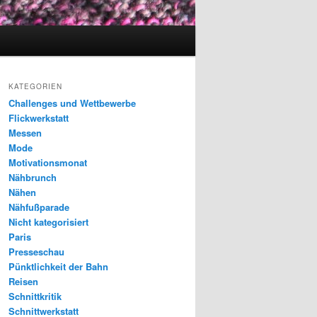
KATEGORIEN
Challenges und Wettbewerbe
Flickwerkstatt
Messen
Mode
Motivationsmonat
Nähbrunch
Nähen
Nähfußparade
Nicht kategorisiert
Paris
Presseschau
Pünktlichkeit der Bahn
Reisen
Schnittkritik
Schnittwerkstatt