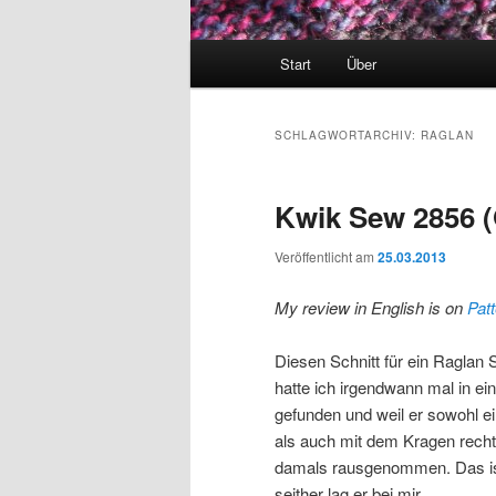
Hauptmenü
Start
Über
SCHLAGWORTARCHIV:
RAGLAN
Kwik Sew 2856 (O
Veröffentlicht am
25.03.2013
My review in English is on
Pat
Diesen Schnitt für ein Raglan 
hatte ich irgendwann mal in e
gefunden und weil er sowohl e
als auch mit dem Kragen recht a
damals rausgenommen. Das ist
seither lag er bei mir.