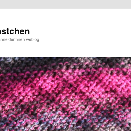
ästchen
chneiderinnen weblog