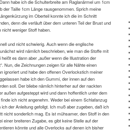
.) Dann habe ich die Schulterbreite am Raglanärmel um 1cm
b der Taille 1cm Länge rausgenommen. Sprich meine
ängenkürzung im Oberteil konnte ich die im Schnitt
den, denn die verläuft über dem unteren Teil der Brust und
h nicht weniger Stoff haben.
nell und nicht schwierig. Auch wenn die englische
 Zunächst wird nämlich beschrieben, wie man die Stoffe mit
 heißt es dann aber „außer wenn die Illustration der
t“. Nun, die Zeichnungen zeigen für alle Nähte einen
 ignoriert und habe den offenen Overlockstich meiner
elassen habe ich den Gummi, der innen auf den
den soll. Der bliebe nämlich hinterher auf der nackten
er außen aufgesteppt wird und dann hoffentlich unter dem
 finde ich nicht angenehm. Weder bei einem Schlafanzug
n ich der Anleitung gefollgt. Ich muß aber zugeben, daß ich
 nicht sonderlich mag. Es ist mühsamer, den Stoff in den
ei einer breiteren Zugabe, es gibt keine Stelle auf der
ientieren könnte und alle Overlocks auf denen ich bisher