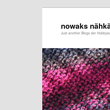
Zum
Zum
primären
sekundären
Inhalt
Inhalt
nowaks nähk
springen
springen
Just another Blogs der Hobbys