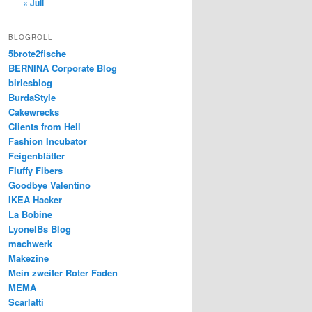
« Juli
BLOGROLL
5brote2fische
BERNINA Corporate Blog
birlesblog
BurdaStyle
Cakewrecks
Clients from Hell
Fashion Incubator
Feigenblätter
Fluffy Fibers
Goodbye Valentino
IKEA Hacker
La Bobine
LyonelBs Blog
machwerk
Makezine
Mein zweiter Roter Faden
MEMA
Scarlatti