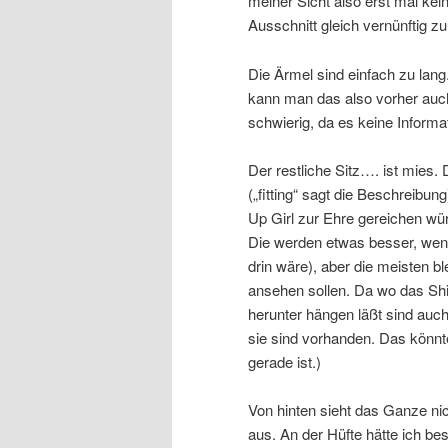
meiner Sicht also erst mal ke
Ausschnitt gleich vernünftig zu
Die Ärmel sind einfach zu lan
kann man das also vorher auc
schwierig, da es keine Informat
Der restliche Sitz…. ist mies. 
(„fitting“ sagt die Beschreibu
Up Girl zur Ehre gereichen würd
Die werden etwas besser, wen
drin wäre), aber die meisten bl
ansehen sollen. Da wo das Shir
herunter hängen läßt sind auch
sie sind vorhanden. Das könnte
gerade ist.)
Von hinten sieht das Ganze ni
aus. An der Hüfte hätte ich bes