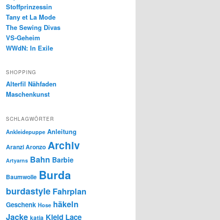
Stoffprinzessin
Tany et La Mode
The Sewing Divas
VS-Geheim
WWdN: In Exile
SHOPPING
Alterfil Nähfaden
Maschenkunst
SCHLAGWÖRTER
Anleitung
Ankleidepuppe
Archiv
Aranzi Aronzo
Bahn
Barbie
Artyarns
Burda
Baumwolle
burdastyle
Fahrplan
häkeln
Geschenk
Hose
Jacke
Kleid
Lace
katia