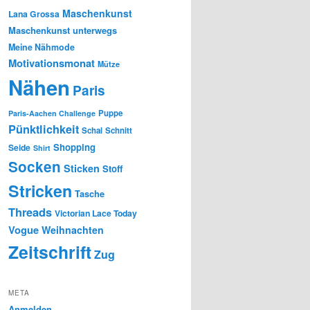
Maschenkunst
Lana Grossa
Maschenkunst unterwegs
Meine Nähmode
Motivationsmonat
Mütze
Nähen
Paris
Puppe
Paris-Aachen Challenge
Pünktlichkeit
Schal
Schnitt
Shopping
Seide
Shirt
Socken
Sticken
Stoff
Stricken
Tasche
Threads
Victorian Lace Today
Vogue
Weihnachten
Zeitschrift
Zug
META
Anmelden