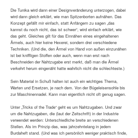
Die Tunika wird dann einer Designveränderung unterzogen, dabei
wird dann gleich erklärt, wie man Spitzenborten aufnähen. Das
Konzept gefällt mir einfach, statt Anfängern zu sagen „das
kannst du noch nicht, das ist schwer“, wird einfach erklärt, wie
das geht. Gleiches gilt für das Einnähen eines eingehaltenen
Ärmels, auch hier keine Hexerei, sondern drei verschiedene
Techniken. (Und die, den Ärmel von Hand von außen einzunähen
ist bei kniffligen Stoffen oder auch, wenn man erst nach
Beschneiden der Nahtzugabe erst merkt, daß man die Ärmel
verkehrt herum eingenäht hatte wahrlich nicht die schlechteste.)
Sein Material in Schuß halten ist auch ein wichtiges Thema,
Warten und Ersetzen, je nach dem. Von der Bügeleisensohle bis
zur Maschinennadel. Kann man eigentlich nicht oft genug sagen.
Unter „Tricks of the Trade“ geht es um Nahtzugaben. Und zwar
um die Nahtzugaben, die (laut der Zeitschrift) in der Industrie
verwendet werden: Unterschiedliche breite an verschiedenen
Stellen. Als im Prinzip das, was jahrzehntelang in jedem
Burdaheft stand. (Und was ich persönlich weniger praktisch finde,