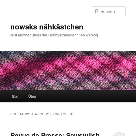
Zum
Zum
primären
sekundären
Such
Inhalt
Inhalt
springen
springen
nowaks nähkästchen
Just another Blogs der Hobbyschneiderinnen weblog
Hauptmenü
Start
Über
SCHLAGWORTARCHIV:
SEWSTYLISH
Revue de Presse: Sewstylish