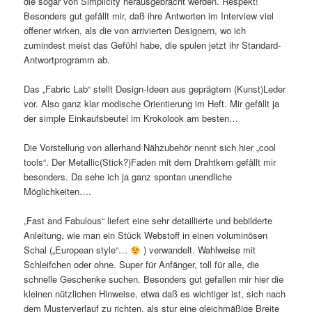
die sogar von Simplicity herausgebracht werden. Respekt!
Besonders gut gefällt mir, daß ihre Antworten im Interview viel
offener wirken, als die von arrivierten Designern, wo ich
zumindest meist das Gefühl habe, die spulen jetzt ihr Standard-
Antwortprogramm ab.
Das „Fabric Lab“ stellt Design-Ideen aus geprägtem (Kunst)Leder
vor. Also ganz klar modische Orientierung im Heft. Mir gefällt ja
der simple Einkaufsbeutel im Krokolook am besten…
Die Vorstellung von allerhand Nähzubehör nennt sich hier „cool
tools“. Der Metallic(Stick?)Faden mit dem Drahtkern gefällt mir
besonders. Da sehe ich ja ganz spontan unendliche
Möglichkeiten….
„Fast and Fabulous“ liefert eine sehr detaillierte und bebilderte
Anleitung, wie man ein Stück Webstoff in einen voluminösen
Schal („European style“…
) verwandelt. Wahlweise mit
Schleifchen oder ohne. Super für Anfänger, toll für alle, die
schnelle Geschenke suchen. Besonders gut gefallen mir hier die
kleinen nützlichen Hinweise, etwa daß es wichtiger ist, sich nach
dem Musterverlauf zu richten, als stur eine gleichmäßige Breite