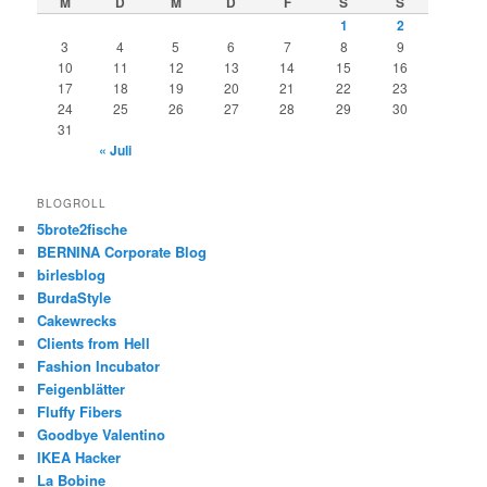
M
D
M
D
F
S
S
1
2
3
4
5
6
7
8
9
10
11
12
13
14
15
16
17
18
19
20
21
22
23
24
25
26
27
28
29
30
31
« Juli
BLOGROLL
5brote2fische
BERNINA Corporate Blog
birlesblog
BurdaStyle
Cakewrecks
Clients from Hell
Fashion Incubator
Feigenblätter
Fluffy Fibers
Goodbye Valentino
IKEA Hacker
La Bobine