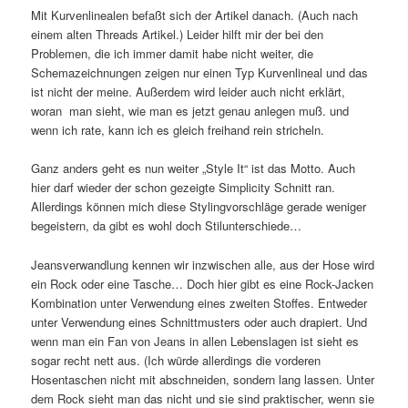
Mit Kurvenlinealen befaßt sich der Artikel danach. (Auch nach
einem alten Threads Artikel.) Leider hilft mir der bei den
Problemen, die ich immer damit habe nicht weiter, die
Schemazeichnungen zeigen nur einen Typ Kurvenlineal und das
ist nicht der meine. Außerdem wird leider auch nicht erklärt,
woran man sieht, wie man es jetzt genau anlegen muß. und
wenn ich rate, kann ich es gleich freihand rein stricheln.
Ganz anders geht es nun weiter „Style It“ ist das Motto. Auch
hier darf wieder der schon gezeigte Simplicity Schnitt ran.
Allerdings können mich diese Stylingvorschläge gerade weniger
begeistern, da gibt es wohl doch Stilunterschiede…
Jeansverwandlung kennen wir inzwischen alle, aus der Hose wird
ein Rock oder eine Tasche… Doch hier gibt es eine Rock-Jacken
Kombination unter Verwendung eines zweiten Stoffes. Entweder
unter Verwendung eines Schnittmusters oder auch drapiert. Und
wenn man ein Fan von Jeans in allen Lebenslagen ist sieht es
sogar recht nett aus. (Ich würde allerdings die vorderen
Hosentaschen nicht mit abschneiden, sondern lang lassen. Unter
dem Rock sieht man das nicht und sie sind praktischer, wenn sie