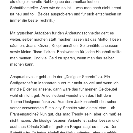
als die gleichbreite Nahtzugabe der amerikanischen
Schnitthersteller. Aber wie da so ist… was man noch nicht kennt
ist neu und toll. Beides ausprobieren und für sich entscheiden ist
immer die beste Technik.)
Mit typischen Aufgaben für den Änderungsschneider geht es
weiter, selber machen statt machen lassen ist das Motto. Hosen
säumen, Jeans kürzen, Knopf annähen, Seitennähte anpassen
sowie kleine Risse flicken. Basiswissen für jeden Haushalt sollte
man meinen. Und viel Geld zu sparen, wenn man das selber
machen kann.
Anspruchsvoller geht es in den „Designer Secrets“ zu. Ein
Stoffgeschäft in Manhatten nutzt mir nicht so viel und wenn ich
mir die Blder so ansehe, dann wäre das für meinen Geldbeutel
wohl eh nicht gut. Anschließend wendet sich das Heft dem
Thema Designerstücke zu. Aus dem Jackenschnitt des schon
vorher verwendeten Simplicity Schnitts wird einmal eine… äh…
Fransengardine? Nun gut, das mag Trendy sein, aber ich muß es
nicht haben. Die lässige rosanen Variante ist schon besser und
auch aus Crincle-Stoff mit großem Kragen sagt es mir zu. Der
Schnitt wird für jedes Modell deutlich verändert, aber so erklärt,