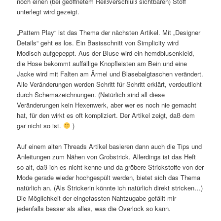
noch einen (bei geöffnetem Reißverschluß sichtbaren) Stoff
unterlegt wird gezeigt.
„Pattern Play“ ist das Thema der nächsten Artikel. Mit „Designer
Details“ geht es los. Ein Basisschnitt von Simplicity wird
Modisch aufgepeppt. Aus der Bluse wird ein hemdblusenkleid,
die Hose bekommt auffällige Knopfleisten am Bein und eine
Jacke wird mit Falten am Ärmel und Blasebalgtaschen verändert.
Alle Veränderungen werden Schritt für Schritt erklärt, verdeutlicht
durch Schemazeichnungen. (Natürlich sind all diese
Veränderungen kein Hexenwerk, aber wer es noch nie gemacht
hat, für den wirkt es oft kompliziert. Der Artikel zeigt, daß dem
gar nicht so ist.
)
Auf einem alten Threads Artikel basieren dann auch die Tips und
Anleitungen zum Nähen von Grobstrick. Allerdings ist das Heft
so alt, daß ich es nicht kenne und da gröbere Strickstoffe von der
Mode gerade wieder hochgespült werden, bietet sich das Thema
natürlich an. (Als Strickerin könnte ich natürlich direkt stricken…)
Die Möglichkeit der eingefassten Nahtzugabe gefällt mir
jedenfalls besser als alles, was die Overlock so kann.