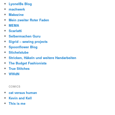
LyonelBs Blog
machwerk
Makezine
Mein zweiter Roter Faden
MEMA
Scarlatti
Selbermachen Guru
Sigrid – sewing projects
Spoonflower Blog
Stichelstube
Stricken, Häkeln und weitere Handarbeiten
The Budget Fashionista
True Stitches
WWdN
COMICS
cat versus human
Kevin and Kell
This is me