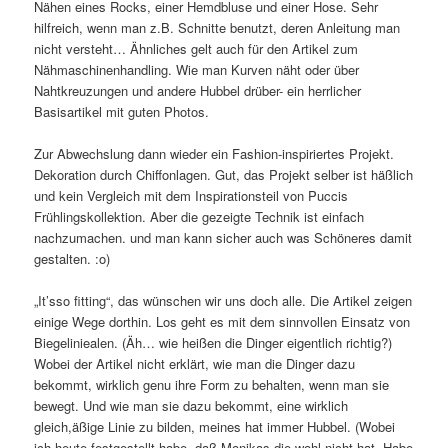
Nähen eines Rocks, einer Hemdbluse und einer Hose. Sehr
hilfreich, wenn man z.B. Schnitte benutzt, deren Anleitung man
nicht versteht… Ähnliches gelt auch für den Artikel zum
Nähmaschinenhandling. Wie man Kurven näht oder über
Nahtkreuzungen und andere Hubbel drüber- ein herrlicher
Basisartikel mit guten Photos.
Zur Abwechslung dann wieder ein Fashion-inspiriertes Projekt.
Dekoration durch Chiffonlagen. Gut, das Projekt selber ist häßlich
und kein Vergleich mit dem Inspirationsteil von Puccis
Frühlingskollektion. Aber die gezeigte Technik ist einfach
nachzumachen. und man kann sicher auch was Schöneres damit
gestalten. :o)
„It’sso fitting“, das wünschen wir uns doch alle. Die Artikel zeigen
einige Wege dorthin. Los geht es mit dem sinnvollen Einsatz von
Biegeliniealen. (Äh… wie heißen die Dinger eigentlich richtig?)
Wobei der Artikel nicht erklärt, wie man die Dinger dazu
bekommt, wirklich genu ihre Form zu behalten, wenn man sie
bewegt. Und wie man sie dazu bekommt, eine wirklich
gleich,äßige Linie zu bilden, meines hat immer Hubbel. (Wobei
ich heute festgestellt habe, daß Monikas die wohl nicht hat. Habe