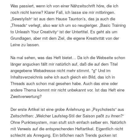
Was passiert, wenn ich von einer Nähzeitschrift höre, die ich
noch nicht kenne? Klarer Fall, ich lasse sie mir mitbringen.
„Sewstylish“ ist aus dem Hause Taunton’s, das ja auch die
„Threads“ verlegt, also war ich um so neugieriger. „Basic Training
to Unleash Your Creativity“ ist der Untertitel. Es geht als um
Grundlagen, aber mit dem Ziel, die eigene Kreativität von der
Leine zu lassen.
Na mal sehen, was das Heft bietet… Da ich die Webseite schon
länger angucken fällt mir natürlich auf, daß die auf dem Titel
angegebene Webadresse nicht mehr stimmt. *g* Und im
Inhaltsverzeichnis sehe ich auch gleich ein Bild, das ich in
Threads auch schon mal gesehen habe. Auch das eine oder
andere Thema kommt mir nicht unbekannt vor. Ist das Heft eine
Zweitverwertung?
Der erste Artikel ist eine grobe Anlehnung an „Psychotests“ aus
Zeitschriften: „Welcher Laufsteg-Stil der Saison paßt zu ihnen?“
Ohne Punktesystem, man stuft sich einfach selber ein. Natürlich
mit Verweis auf die entsprechenden Heftartikel. Eigentlich nicht
schlecht als Anregung. Ein bißchen nach Trends gucken ist