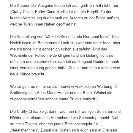
Die Autoren der Ausgabe kenne ich zum größten Teil nicht, nur
„Crafty Chica“ Kathy Cano-Murillo ist mir ein Begriff. Zu der
kurzen Vorstellung dürfen sich die Autoren zu der Frage äußern,
welche Türen ihnen Nähen geöffnet hat.
Die Vorstellung von Nähzubehör nennt sie hier „cool tools“. Das
Nadelkissen im Baumstumpf-Look ist zwar eine nette Idee, aber
wie ich finde nicht sonderlich schön ausgeführt. Und das
Wechseln der Rollschneiderklingen fand ich bislang nicht so
mühsam und beschwerlich, daß ich da dringend Bedürfnis nach
einer Vereinfachung gehabt hätte. Zumal man eh nur selten eine
neue Klinge braucht.
Weiter geht es mit einer als Interview verkleideten Werbung für
Stoffdesignerin Anna Maria Horner und ihr Buch. (Wobei sie
zugegebenermaßen schöne bunte Drucke entwirft.)
Die Crafty Chica zeigt dann, wie man mit wenigen Schnitten und
Nähten aus einem alen Herrenhemd ein Sonnentop macht. Nicht
so mein Thema, aber ein prima Einstiegsprojekt für
„Neunäherinnen“. Zumal die Kosten sich auch sehr in Grenzen