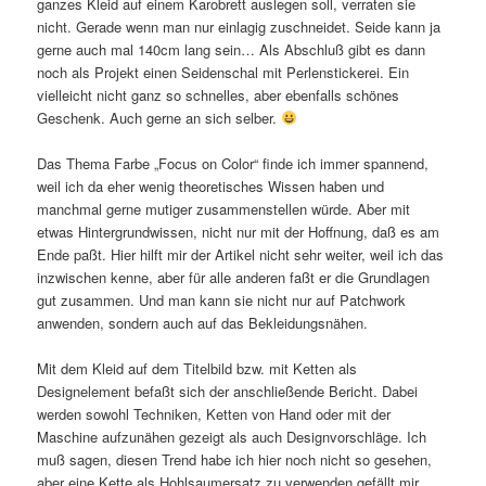
ganzes Kleid auf einem Karobrett auslegen soll, verraten sie
nicht. Gerade wenn man nur einlagig zuschneidet. Seide kann ja
gerne auch mal 140cm lang sein… Als Abschluß gibt es dann
noch als Projekt einen Seidenschal mit Perlenstickerei. Ein
vielleicht nicht ganz so schnelles, aber ebenfalls schönes
Geschenk. Auch gerne an sich selber.
Das Thema Farbe „Focus on Color“ finde ich immer spannend,
weil ich da eher wenig theoretisches Wissen haben und
manchmal gerne mutiger zusammenstellen würde. Aber mit
etwas Hintergrundwissen, nicht nur mit der Hoffnung, daß es am
Ende paßt. Hier hilft mir der Artikel nicht sehr weiter, weil ich das
inzwischen kenne, aber für alle anderen faßt er die Grundlagen
gut zusammen. Und man kann sie nicht nur auf Patchwork
anwenden, sondern auch auf das Bekleidungsnähen.
Mit dem Kleid auf dem Titelbild bzw. mit Ketten als
Designelement befaßt sich der anschließende Bericht. Dabei
werden sowohl Techniken, Ketten von Hand oder mit der
Maschine aufzunähen gezeigt als auch Designvorschläge. Ich
muß sagen, diesen Trend habe ich hier noch nicht so gesehen,
aber eine Kette als Hohlsaumersatz zu verwenden gefällt mir