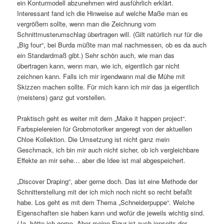
ein Konturmodell abzunehmen wird ausführlich erklärt.
Interessant fand ich die Hinweise auf welche Maße man es
vergrößern sollte, wenn man die Zeichnung vom
Schnittmusterumschlag übertragen will. (Gilt natürlich nur für die
„Big four“, bei Burda müßte man mal nachmessen, ob es da auch
ein Standardmaß gibt.) Sehr schön auch, wie man das
übertragen kann, wenn man, wie ich, eigentlich gar nicht
zeichnen kann. Falls ich mir irgendwann mal die Mühe mit
Skizzen machen sollte. Für mich kann ich mir das ja eigentlich
(meistens) ganz gut vorstellen.
Praktisch geht es weiter mit dem „Make it happen project“.
Farbspielereien für Grobmotoriker angeregt von der aktuellen
Chloe Kollektion. Die Umsetzung ist nicht ganz mein
Geschmack, ich bin mir auch nicht sicher, ob ich vergleichbare
Effekte an mir sehe… aber die Idee ist mal abgespeichert.
„Discover Draping“, aber gerne doch. Das ist eine Methode der
Schnitterstellung mit der ich mich noch nicht so recht befaßt
habe. Los geht es mit dem Thema „Schneiderpuppe“. Welche
Eigenschaften sie haben kann und wofür die jeweils wichtig sind.
(Ja, hätte ich gerne. Aber meine Figur ist auch jenseits der