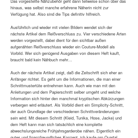
Das vorgestellte Nähzubehör geht dann teilweise schon über das
hinaus, was selbst manche erfahrene Näherin nicht zur
Verfügung hat. Also sind die Tips definitiv hilfreich.
Ausführlich und wieder mit vielen Bildern wendet sich der
nächste Artikel dem Reißverschluss zu. Vier verschiedene Arten
werden vorgestellt, dabei dient für den sichtbar außen
aufgenähten Reißverschluss wieder ein Couture-Modell als
Vorbild. Wer sich genügend Ausgaben von diesem Heft kauft,
braucht bald kein Nähbuch mehr…
Auch der nächste Artikel zeigt, daß die Zeitschrift sich eher an
Anfänger richtet. Es geht um die Informationen, die man einer
Schnittmustertüte entnehmen kann. Auch wie man mit den
Anleitungen und dem Papierschnitt selber umgeht und welche
Information sich hinter den manchmal kryptischen Abkürzungen
verbergen wird erläutert. Als Vorbild dient ein Simplicity-Schnitt,
der auch Grundlage der verschiedenen Schnittveränderungen
sein wird. Mit diesem Schnitt (Kleid, Tunika, Hose, Jacke) und
dem Heft kann man sich tatsächlich eine komplette
abwechslungsreiche Frühjahrsgarderobe nähen. Eigentlich ein
gutes und finanzfreundliches Konzept, ich kaufe pro Quartal