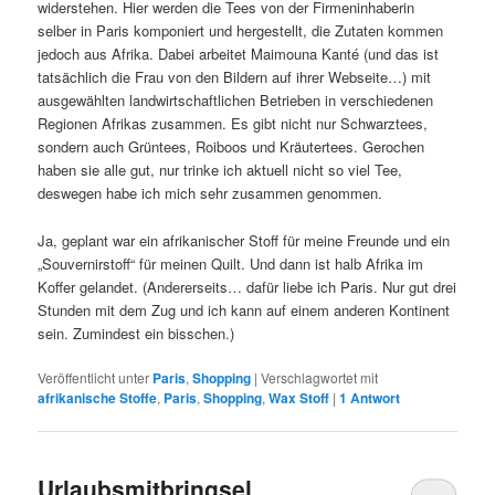
widerstehen. Hier werden die Tees von der Firmeninhaberin
selber in Paris komponiert und hergestellt, die Zutaten kommen
jedoch aus Afrika. Dabei arbeitet Maimouna Kanté (und das ist
tatsächlich die Frau von den Bildern auf ihrer Webseite…) mit
ausgewählten landwirtschaftlichen Betrieben in verschiedenen
Regionen Afrikas zusammen. Es gibt nicht nur Schwarztees,
sondern auch Grüntees, Roiboos und Kräutertees. Gerochen
haben sie alle gut, nur trinke ich aktuell nicht so viel Tee,
deswegen habe ich mich sehr zusammen genommen.
Ja, geplant war ein afrikanischer Stoff für meine Freunde und ein
„Souvernirstoff“ für meinen Quilt. Und dann ist halb Afrika im
Koffer gelandet. (Andererseits… dafür liebe ich Paris. Nur gut drei
Stunden mit dem Zug und ich kann auf einem anderen Kontinent
sein. Zumindest ein bisschen.)
Veröffentlicht unter
Paris
,
Shopping
|
Verschlagwortet mit
afrikanische Stoffe
,
Paris
,
Shopping
,
Wax Stoff
|
1
Antwort
Urlaubsmitbringsel