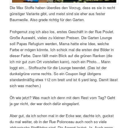
Die Wax Stoffe haben überdies den Vorzug, dass es sie in recht
günstiger Variante gibt, und meist sind sie eher aus fester
Baumwolle. Also grade richtig für den Garten.
Frohgemut zog ich also los, erstes Geschäft in der Rue Poulet.
Große Auswahl, vieles zu kleinen Preisen. Die Garten Lounge
soll Papas Refugium werden, Mama hatte eine Idee, welche
Farbe er mögen könnte. Ich schick mal die ersten drei Bilder in
dieser Farbe. Dann fällt mein Blick auf die grünen Ranken (die
ich mir gut zum Ort vorstellen kann), noch ein Photo… Mann
loggt ein… Stoffsuche für die Lounge beendet. (Das ist der
dunkelgrüne vorne rechts. So ein Coupon liegt übrigens
standardmäßig etwa 112 cm breit und ist 6 yard lang. Damit lässt
sich was machen.)
Öh wie jetzt? Was mach ich denn mit dem Rest vom Tag? Geht
ja gar nicht, der war doch dafür eingeplant.
Aber gut, da ich schon mal in der Ecke war, dachte ich, guckst
du mal weiter, ob in der Rue Polonceau auch noch so viele
afrikanische Stoffläden sind. Die Anwort lautet: Ja. Auch wenn