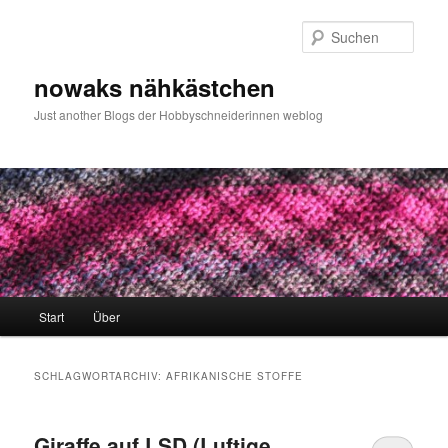
Zum
Zum
primären
sekundären
Such
Inhalt
Inhalt
springen
springen
nowaks nähkästchen
Just another Blogs der Hobbyschneiderinnen weblog
Hauptmenü
Start
Über
SCHLAGWORTARCHIV:
AFRIKANISCHE STOFFE
Giraffe auf LSD (Luftige