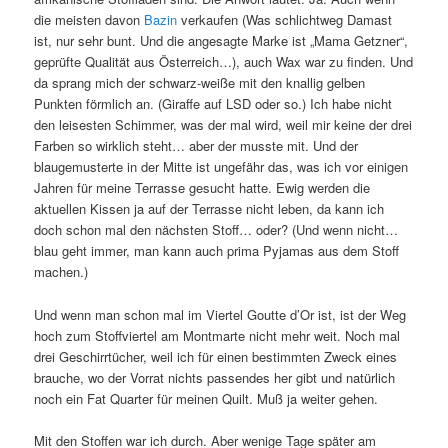
die meisten davon
Bazin
verkaufen (Was schlichtweg Damast
ist, nur sehr bunt. Und die angesagte Marke ist „Mama Getzner“,
geprüfte Qualität aus Österreich…), auch Wax war zu finden. Und
da sprang mich der schwarz-weiße mit den knallig gelben
Punkten förmlich an. (Giraffe auf LSD oder so.) Ich habe nicht
den leisesten Schimmer, was der mal wird, weil mir keine der drei
Farben so wirklich steht… aber der musste mit. Und der
blaugemusterte in der Mitte ist ungefähr das, was ich vor einigen
Jahren für meine Terrasse gesucht hatte. Ewig werden die
aktuellen Kissen ja auf der Terrasse nicht leben, da kann ich
doch schon mal den nächsten Stoff… oder? (Und wenn nicht…
blau geht immer, man kann auch prima Pyjamas aus dem Stoff
machen.)
Und wenn man schon mal im Viertel Goutte d’Or ist, ist der Weg
hoch zum Stoffviertel am Montmarte nicht mehr weit. Noch mal
drei Geschirrtücher, weil ich für einen bestimmten Zweck eines
brauche, wo der Vorrat nichts passendes her gibt und natürlich
noch ein Fat Quarter für meinen Quilt. Muß ja weiter gehen.
Mit den Stoffen war ich durch. Aber wenige Tage später am