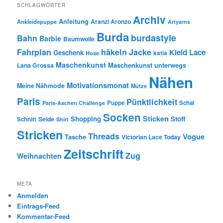
SCHLAGWÖRTER
Archiv
Anleitung
Aranzi Aronzo
Ankleidepuppe
Artyarns
Burda
burdastyle
Bahn
Barbie
Baumwolle
Fahrplan
häkeln
Jacke
Kleid
Lace
Geschenk
Hose
katia
Maschenkunst
Maschenkunst unterwegs
Lana Grossa
Nähen
Motivationsmonat
Meine Nähmode
Mütze
Paris
Pünktlichkeit
Puppe
Schal
Paris-Aachen Challenge
Socken
Sticken
Shopping
Stoff
Seide
Schnitt
Shirt
Stricken
Threads
Vogue
Tasche
Victorian Lace Today
Zeitschrift
Zug
Weihnachten
META
Anmelden
Eintrags-Feed
Kommentar-Feed