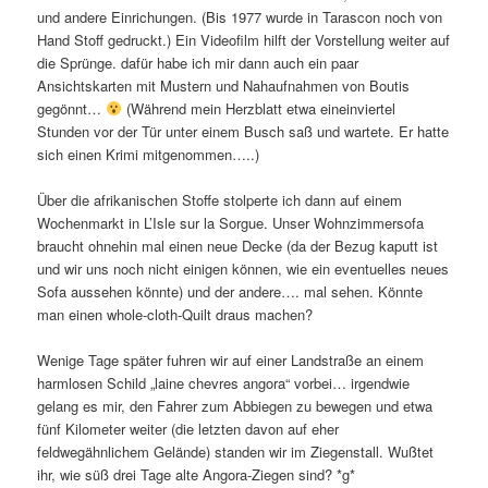
und andere Einrichungen. (Bis 1977 wurde in Tarascon noch von
Hand Stoff gedruckt.) Ein Videofilm hilft der Vorstellung weiter auf
die Sprünge. dafür habe ich mir dann auch ein paar
Ansichtskarten mit Mustern und Nahaufnahmen von Boutis
gegönnt…
(Während mein Herzblatt etwa eineinviertel
Stunden vor der Tür unter einem Busch saß und wartete. Er hatte
sich einen Krimi mitgenommen…..)
Über die afrikanischen Stoffe stolperte ich dann auf einem
Wochenmarkt in L’Isle sur la Sorgue. Unser Wohnzimmersofa
braucht ohnehin mal einen neue Decke (da der Bezug kaputt ist
und wir uns noch nicht einigen können, wie ein eventuelles neues
Sofa aussehen könnte) und der andere…. mal sehen. Könnte
man einen whole-cloth-Quilt draus machen?
Wenige Tage später fuhren wir auf einer Landstraße an einem
harmlosen Schild „laine chevres angora“ vorbei… irgendwie
gelang es mir, den Fahrer zum Abbiegen zu bewegen und etwa
fünf Kilometer weiter (die letzten davon auf eher
feldwegähnlichem Gelände) standen wir im Ziegenstall. Wußtet
ihr, wie süß drei Tage alte Angora-Ziegen sind? *g*