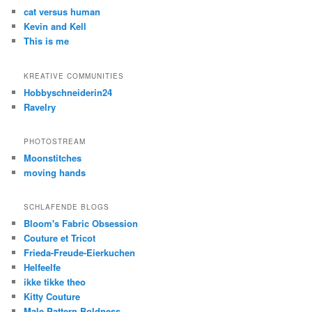
cat versus human
Kevin and Kell
This is me
KREATIVE COMMUNITIES
Hobbyschneiderin24
Ravelry
PHOTOSTREAM
Moonstitches
moving hands
SCHLAFENDE BLOGS
Bloom's Fabric Obsession
Couture et Tricot
Frieda-Freude-Eierkuchen
Helfeelfe
ikke tikke theo
Kitty Couture
Male Pattern Boldness