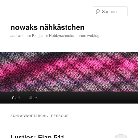
Zum
Zum
primären
sekundären
Such
Inhalt
Inhalt
springen
springen
nowaks nähkästchen
Just another Blogs der Hobbyschneiderinnen weblog
Hauptmenü
Start
Über
SCHLAGWORTARCHIV:
DESSOUS
Lustlos: Elan 511