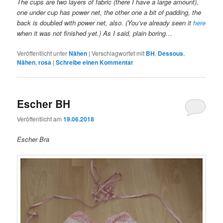
The cups are two layers of fabric (there I have a large amount),
one under cup has power net, the other one a bit of padding, the
back is doubled with power net, also. (You’ve already seen it
here
when it was not finished yet.) As I said, plain boring…
Veröffentlicht unter
Nähen
|
Verschlagwortet mit
BH
,
Dessous
,
Nähen
,
rosa
|
Schreibe einen Kommentar
Escher BH
Veröffentlicht am
19.06.2018
Escher Bra