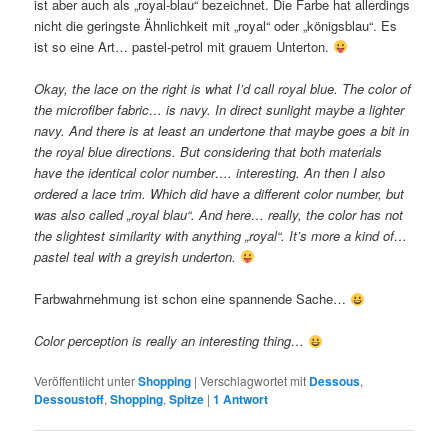
ist aber auch als „royal-blau“ bezeichnet. Die Farbe hat allerdings
nicht die geringste Ähnlichkeit mit „royal“ oder „königsblau“. Es
ist so eine Art… pastel-petrol mit grauem Unterton.
Okay, the lace on the right is what I’d call royal blue. The color of
the microfiber fabric… is navy. In direct sunlight maybe a lighter
navy. And there is at least an undertone that maybe goes a bit in
the royal blue directions. But considering that both materials
have the identical color number…. interesting. An then I also
ordered a lace trim. Which did have a different color number, but
was also called „royal blau“. And here… really, the color has not
the slightest similarity with anything „royal“. It’s more a kind of…
pastel teal with a greyish underton.
Farbwahrnehmung ist schon eine spannende Sache…
Color perception is really an interesting thing…
Veröffentlicht unter
Shopping
|
Verschlagwortet mit
Dessous
,
Dessoustoff
,
Shopping
,
Spitze
|
1
Antwort