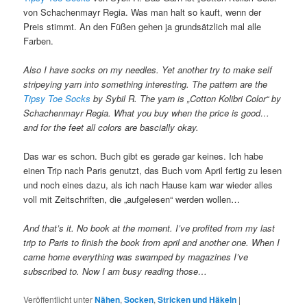
von Schachenmayr Regia. Was man halt so kauft, wenn der
Preis stimmt. An den Füßen gehen ja grundsätzlich mal alle
Farben.
Also I have socks on my needles. Yet another try to make self
stripeying yarn into something interesting. The pattern are the
Tipsy Toe Socks
by Sybil R. The yarn is „Cotton Kolibri Color“ by
Schachenmayr Regia. What you buy when the price is good…
and for the feet all colors are bascially okay.
Das war es schon. Buch gibt es gerade gar keines. Ich habe
einen Trip nach Paris genutzt, das Buch vom April fertig zu lesen
und noch eines dazu, als ich nach Hause kam war wieder alles
voll mit Zeitschriften, die „aufgelesen“ werden wollen…
And that’s it. No book at the moment. I’ve profited from my last
trip to Paris to finish the book from april and another one. When I
came home everything was swamped by magazines I’ve
subscribed to. Now I am busy reading those…
Veröffentlicht unter
Nähen
,
Socken
,
Stricken und Häkeln
|