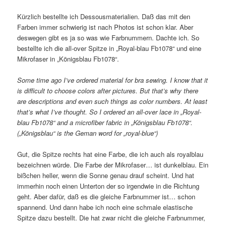
Kürzlich bestellte ich Dessousmaterialien. Daß das mit den
Farben immer schwierig ist nach Photos ist schon klar. Aber
deswegen gibt es ja so was wie Farbnummern. Dachte ich. So
bestellte ich die all-over Spitze in „Royal-blau Fb1078“ und eine
Mikrofaser in „Königsblau Fb1078“.
Some time ago I’ve ordered material for bra sewing. I know that it
is difficult to choose colors after pictures. But that’s why there
are descriptions and even such things as color numbers. At least
that’s what I’ve thought. So I ordered an all-over lace in „Royal-
blau Fb1078“ and a microfiber fabric in „Königsblau Fb1078“.
(„Königsblau“ is the Geman word for „royal-blue“)
Gut, die Spitze rechts hat eine Farbe, die ich auch als royalblau
bezeichnen würde. Die Farbe der Mikrofaser… ist dunkelblau. Ein
bißchen heller, wenn die Sonne genau drauf scheint. Und hat
immerhin noch einen Unterton der so irgendwie in die Richtung
geht. Aber dafür, daß es die gleiche Farbnummer ist… schon
spannend. Und dann habe ich noch eine schmale elastische
Spitze dazu bestellt. Die hat zwar nicht die gleiche Farbnummer,