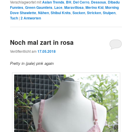
Verschlagwortet mit
Aslan Trends
,
BH
,
Del Cerro
,
Dessous
,
Dibadu
Funnies
,
Green Gauntlets
,
Lace
,
Maravillosa
,
Merino Kid
,
Morning
Dove Shawlette
,
Nähen
,
Shibui Knits
,
Socken
,
Stricken
,
Stulpen
,
Tuch
|
2
Antworten
Noch mal zart in rosa
Veröffentlicht am
17.05.2018
Pretty in (pale) pink again