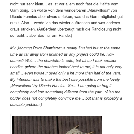
nicht nur sehr klein… es ist vor allem noch fast die Hälfte vom
Garn übrig. Ich wollte von dem wunderbaren „Maravillosa“ von
Dibadu Funnies aber etwas stricken, was das Garn möglichst gut
nutzt. Also… werde ich das wieder auftrennen und was anderes
draus stricken. (Außerdem überzeugt mich die Randlösung nicht
so recht… aber das nur am Rande.)
My „Morning Dove Shawlette“ is nearly finished but at the same
time as far away from finished as any project could be. How
comes? Well… the shawlette is cute, but since I took smaller
needles (where the stitches looked best to me) it is not only very
small… even worse it used only a bit more than half of the yarn.
My intention was to make the best use possible from the lovely
„Maravillosa“ by Dibadu Funnies. So… I am going to frog it
completely and knit something different from the yarn. (Also the
border does not completely convince me… but that is probably a
solvable problem.)