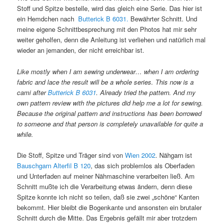
Stoff und Spitze bestelle, wird das gleich eine Serie. Das hier ist
ein Hemdchen nach
Butterick B 6031.
Bewährter Schnitt. Und
meine eigene Schnittbesprechung mit den Photos hat mir sehr
weiter geholfen, denn die Anleitung ist verliehen und natürlich mal
wieder an jemanden, der nicht erreichbar ist.
Like mostly when I am sewing underwear… when I am ordering
fabric and lace the result will be a whole series. This now is a
cami after
Butterick B 6031
. Already tried the pattern. And my
own pattern review with the pictures did help me a lot for sewing.
Because the original pattern and instructions has been borrowed
to someone and that person is completely unavailable for quite a
while.
Die Stoff, Spitze und Träger sind von
Wien 2002
. Nähgarn ist
Bauschgarn Alterfil B 120
, das sich problemlos als Oberfaden
und Unterfaden auf meiner Nähmaschine verarbeiten ließ. Am
Schnitt mußte ich die Verarbeitung etwas ändern, denn diese
Spitze konnte ich nicht so teilen, daß sie zwei „schöne“ Kanten
bekommt. Hier bleibt die Bogenkante und ansonsten ein brutaler
Schnitt durch die Mitte. Das Ergebnis gefällt mir aber trotzdem