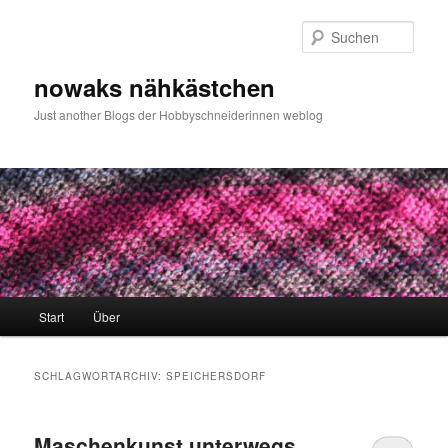
Zum
Zum
primären
sekundären
Such
Inhalt
Inhalt
springen
springen
nowaks nähkästchen
Just another Blogs der Hobbyschneiderinnen weblog
Hauptmenü
Start
Über
SCHLAGWORTARCHIV:
SPEICHERSDORF
Maschenkunst unterwegs