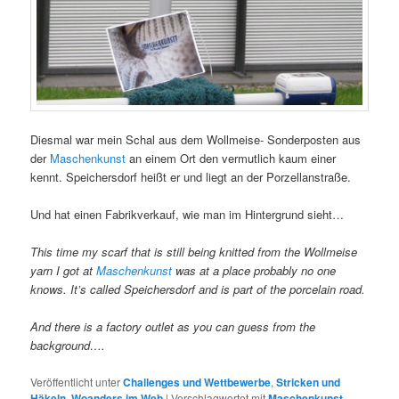
Diesmal war mein Schal aus dem Wollmeise- Sonderposten aus
der
Maschenkunst
an einem Ort den vermutlich kaum einer
kennt. Speichersdorf heißt er und liegt an der Porzellanstraße.
Und hat einen Fabrikverkauf, wie man im Hintergrund sieht…
This time my scarf that is still being knitted from the Wollmeise
yarn I got at
Maschenkunst
was at a place probably no one
knows. It’s called Speichersdorf and is part of the porcelain road.
And there is a factory outlet as you can guess from the
background….
Veröffentlicht unter
Challenges und Wettbewerbe
,
Stricken und
Häkeln
,
Woanders im Web
|
Verschlagwortet mit
Maschenkunst