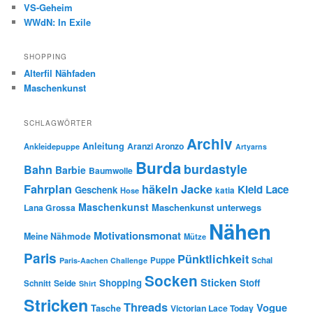
VS-Geheim
WWdN: In Exile
SHOPPING
Alterfil Nähfaden
Maschenkunst
SCHLAGWÖRTER
Archiv
Anleitung
Aranzi Aronzo
Ankleidepuppe
Artyarns
Burda
burdastyle
Bahn
Barbie
Baumwolle
Fahrplan
häkeln
Jacke
Kleid
Lace
Geschenk
Hose
katia
Maschenkunst
Maschenkunst unterwegs
Lana Grossa
Nähen
Motivationsmonat
Meine Nähmode
Mütze
Paris
Pünktlichkeit
Puppe
Schal
Paris-Aachen Challenge
Socken
Sticken
Shopping
Stoff
Seide
Schnitt
Shirt
Stricken
Threads
Vogue
Tasche
Victorian Lace Today