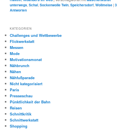
unterwegs
,
Schal
,
Sockenwolle Twin
,
Speichersdorf
,
Wollmeise
|
3
Antworten
KATEGORIEN
Challenges und Wettbewerbe
Flickwerkstatt
Messen
Mode
Motivationsmonat
Nähbrunch
Nähen
Nähfußparade
Nicht kategorisiert
Paris
Presseschau
Pünktlichkeit der Bahn
Reisen
Schnittkritik
Schnittwerkstatt
Shopping