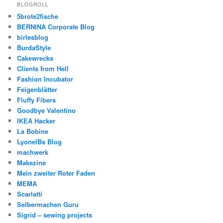
BLOGROLL
5brote2fische
BERNINA Corporate Blog
birlesblog
BurdaStyle
Cakewrecks
Clients from Hell
Fashion Incubator
Feigenblätter
Fluffy Fibers
Goodbye Valentino
IKEA Hacker
La Bobine
LyonelBs Blog
machwerk
Makezine
Mein zweiter Roter Faden
MEMA
Scarlatti
Selbermachen Guru
Sigrid – sewing projects