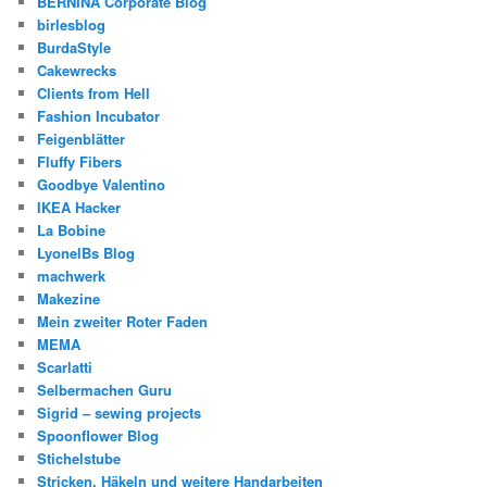
BERNINA Corporate Blog
birlesblog
BurdaStyle
Cakewrecks
Clients from Hell
Fashion Incubator
Feigenblätter
Fluffy Fibers
Goodbye Valentino
IKEA Hacker
La Bobine
LyonelBs Blog
machwerk
Makezine
Mein zweiter Roter Faden
MEMA
Scarlatti
Selbermachen Guru
Sigrid – sewing projects
Spoonflower Blog
Stichelstube
Stricken, Häkeln und weitere Handarbeiten