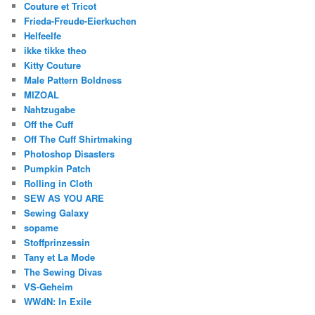
Couture et Tricot
Frieda-Freude-Eierkuchen
Helfeelfe
ikke tikke theo
Kitty Couture
Male Pattern Boldness
MIZOAL
Nahtzugabe
Off the Cuff
Off The Cuff Shirtmaking
Photoshop Disasters
Pumpkin Patch
Rolling in Cloth
SEW AS YOU ARE
Sewing Galaxy
sopame
Stoffprinzessin
Tany et La Mode
The Sewing Divas
VS-Geheim
WWdN: In Exile