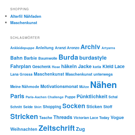
SHOPPING
Alterfil Nähfaden
Maschenkunst
SCHLAGWÖRTER
Archiv
Anleitung
Aranzi Aronzo
Ankleidepuppe
Artyarns
Burda
burdastyle
Bahn
Barbie
Baumwolle
Fahrplan
häkeln
Jacke
Kleid
Lace
Geschenk
Hose
katia
Maschenkunst
Maschenkunst unterwegs
Lana Grossa
Nähen
Motivationsmonat
Meine Nähmode
Mütze
Paris
Pünktlichkeit
Puppe
Schal
Paris-Aachen Challenge
Socken
Sticken
Shopping
Stoff
Seide
Schnitt
Shirt
Stricken
Threads
Vogue
Tasche
Victorian Lace Today
Zeitschrift
Zug
Weihnachten