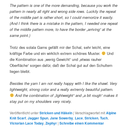
The pattern is one of the more demanding, because you work the
pattern in nearly all right and wrong side rows. Luckily the repeat
of the middle part is rather short, so I could memorize it easily.
(And I think there is a mistake in the pattern, I needed one repeat
of the middle pattern more, to have the border „arriving“ at the
same point.)
Trotz des solala Garns gefällt mir der Schal, sehr leicht, eine
kräftige Farbe und ein wirklich extrem schönes Muster.
Und
die Kombination aus „wenig Gewicht“ und „etwas rauher
Oberfläche“ sorgen dafür, daß der Schal gut auf den Schultern
liegen bleibt.
Besides the yarn I am not really happy with I like the shawl. Very
lightweight, strong color and a really extremly beautiful pattern.
And the combination of „lightweight“ and „a bit rough“ makes it
stay put on my shoulders very nicely.
Veröffentlicht unter
Stricken und Häkeln
|
Verschlagwortet mit
Alpine
Knit Scarf
,
Jagger Spun
,
Jane Sowerby
,
Lace
,
Stricken
,
Tuch
,
Victorian Lace Today
,
Zephyr
|
Schreibe einen Kommentar