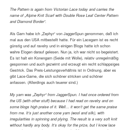
The Pattern is again from Victorian Lace today and carries the
name of „Alpine Knit Scarf with Double Rose Leaf Center Pattern
and Diamond Border“.
Als Garn habe ich „Zephyr“ von JaggerSpun genommen, daß ich
mal aus den USA mitbestellt hatte. Für ein Lacegarn ist es recht
günstig und auf ravelry und in einigen Blogs hatte ich schon
wahre Elogen darauf gelesen. Nun ja, ich war nicht so begeistert.
Es ist halt ein Konengarn (Seide mit Wolle), relativ unregelmäßig
gesponnen und auch gezwirnt und erzeugt ein recht schlappsiges
Gestrick. Das Preis-Leistungsverhältnis ist in Ordnung, aber es
gibt Lace-Garne, die sich schöner stricken und schöner
anfassen. (Allerdings auch teuerer sind.)
My yarn was „Zephyr“ from JaggerSpun. I had once ordered from
the US (with other stuff) because I had read on ravelry and on
some blogs high praise of it. Well… it won’t get the same praise
from me. It’s just another cone yarn (wool and silk), with
irregularities in spinning and plying. The result is a very soft knit
without hardly any body. It’s okay for the prize, but I know lace