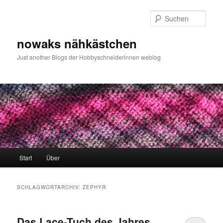
Zum
Zum
primären
sekundären
Such
Inhalt
Inhalt
springen
springen
nowaks nähkästchen
Just another Blogs der Hobbyschneiderinnen weblog
Hauptmenü
Start
Über
SCHLAGWORTARCHIV:
ZEPHYR
Das Lace-Tuch des Jahres