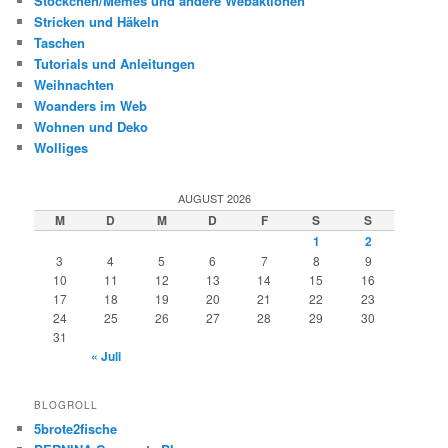
Stöckchen/Memes und andere Webaktionen
Stricken und Häkeln
Taschen
Tutorials und Anleitungen
Weihnachten
Woanders im Web
Wohnen und Deko
Wolliges
AUGUST 2026
M
D
M
D
F
S
S
1
2
3
4
5
6
7
8
9
10
11
12
13
14
15
16
17
18
19
20
21
22
23
24
25
26
27
28
29
30
31
« Juli
BLOGROLL
5brote2fische