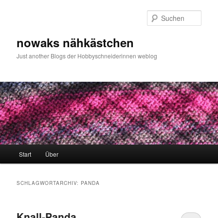
Zum
Zum
primären
sekundären
Such
Inhalt
Inhalt
springen
springen
nowaks nähkästchen
Just another Blogs der Hobbyschneiderinnen weblog
Hauptmenü
Start
Über
SCHLAGWORTARCHIV:
PANDA
Knall-Panda