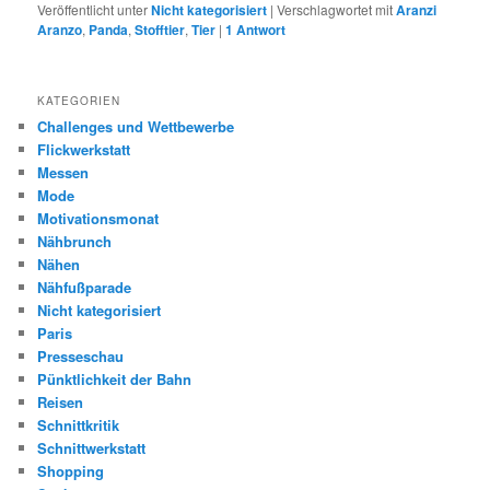
Veröffentlicht unter
Nicht kategorisiert
|
Verschlagwortet mit
Aranzi
Aranzo
,
Panda
,
Stofftier
,
Tier
|
1
Antwort
KATEGORIEN
Challenges und Wettbewerbe
Flickwerkstatt
Messen
Mode
Motivationsmonat
Nähbrunch
Nähen
Nähfußparade
Nicht kategorisiert
Paris
Presseschau
Pünktlichkeit der Bahn
Reisen
Schnittkritik
Schnittwerkstatt
Shopping