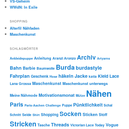
VS-Geheim
WWdN: In Exile
SHOPPING
Alterfil Nähfaden
Maschenkunst
SCHLAGWÖRTER
Archiv
Anleitung
Aranzi Aronzo
Ankleidepuppe
Artyarns
Burda
burdastyle
Bahn
Barbie
Baumwolle
Fahrplan
häkeln
Jacke
Kleid
Lace
Geschenk
Hose
katia
Maschenkunst
Maschenkunst unterwegs
Lana Grossa
Nähen
Motivationsmonat
Meine Nähmode
Mütze
Paris
Pünktlichkeit
Puppe
Schal
Paris-Aachen Challenge
Socken
Sticken
Shopping
Stoff
Seide
Schnitt
Shirt
Stricken
Threads
Vogue
Tasche
Victorian Lace Today