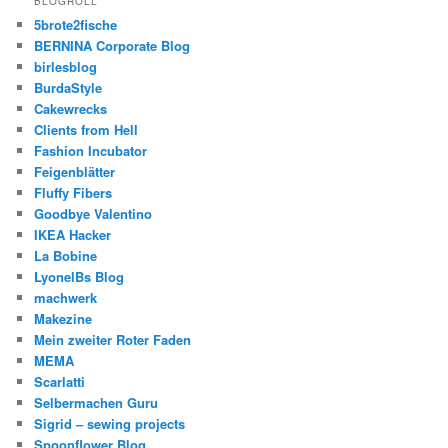
BLOGROLL
5brote2fische
BERNINA Corporate Blog
birlesblog
BurdaStyle
Cakewrecks
Clients from Hell
Fashion Incubator
Feigenblätter
Fluffy Fibers
Goodbye Valentino
IKEA Hacker
La Bobine
LyonelBs Blog
machwerk
Makezine
Mein zweiter Roter Faden
MEMA
Scarlatti
Selbermachen Guru
Sigrid – sewing projects
Spoonflower Blog