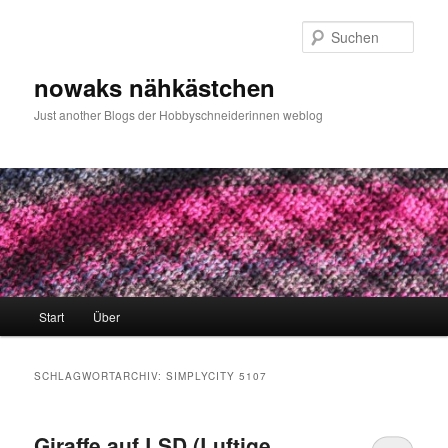
Zum
Zum
primären
sekundären
Such
Inhalt
Inhalt
springen
springen
nowaks nähkästchen
Just another Blogs der Hobbyschneiderinnen weblog
Hauptmenü
Start
Über
SCHLAGWORTARCHIV:
SIMPLYCITY 5107
Giraffe auf LSD (Luftige