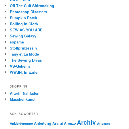
Off The Cuff Shirtmaking
Photoshop Disasters
Pumpkin Patch
Rolling in Cloth
SEW AS YOU ARE
Sewing Galaxy
sopame
Stoffprinzessin
Tany et La Mode
The Sewing Divas
VS-Geheim
WWdN: In Exile
SHOPPING
Alterfil Nähfaden
Maschenkunst
SCHLAGWÖRTER
Archiv
Anleitung
Aranzi Aronzo
Ankleidepuppe
Artyarns