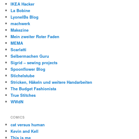
IKEA Hacker
La Bobine
LyonelBs Blog
machwerk
Makezine
Mein zweiter Roter Faden
MEMA
Scarlatti
Selbermachen Guru
Sigrid – sewing projects
Spoonflower Blog
Stichelstube
Stricken, Häkeln und weitere Handarbeiten
The Budget Fashionista
True Stitches
WWdN
COMICS
cat versus human
Kevin and Kell
This is me