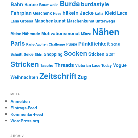
Burda
burdastyle
Bahn
Barbie
Baumwolle
Fahrplan
häkeln
Jacke
Kleid
Lace
Geschenk
Hose
katia
Maschenkunst
Maschenkunst unterwegs
Lana Grossa
Nähen
Motivationsmonat
Meine Nähmode
Mütze
Paris
Pünktlichkeit
Puppe
Schal
Paris-Aachen Challenge
Socken
Sticken
Shopping
Stoff
Seide
Schnitt
Shirt
Stricken
Threads
Vogue
Tasche
Victorian Lace Today
Zeitschrift
Zug
Weihnachten
META
Anmelden
Eintrags-Feed
Kommentar-Feed
WordPress.org
ARCHIV