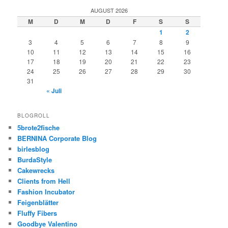
AUGUST 2026
M
D
M
D
F
S
S
1
2
3
4
5
6
7
8
9
10
11
12
13
14
15
16
17
18
19
20
21
22
23
24
25
26
27
28
29
30
31
« Juli
BLOGROLL
5brote2fische
BERNINA Corporate Blog
birlesblog
BurdaStyle
Cakewrecks
Clients from Hell
Fashion Incubator
Feigenblätter
Fluffy Fibers
Goodbye Valentino