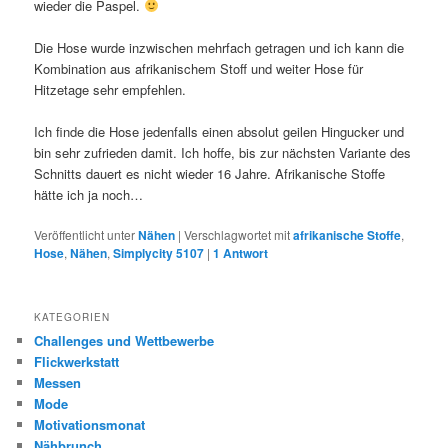
wieder die Paspel.
Die Hose wurde inzwischen mehrfach getragen und ich kann die
Kombination aus afrikanischem Stoff und weiter Hose für
Hitzetage sehr empfehlen.
Ich finde die Hose jedenfalls einen absolut geilen Hingucker und
bin sehr zufrieden damit. Ich hoffe, bis zur nächsten Variante des
Schnitts dauert es nicht wieder 16 Jahre. Afrikanische Stoffe
hätte ich ja noch…
Veröffentlicht unter
Nähen
|
Verschlagwortet mit
afrikanische Stoffe
,
Hose
,
Nähen
,
Simplycity 5107
|
1
Antwort
KATEGORIEN
Challenges und Wettbewerbe
Flickwerkstatt
Messen
Mode
Motivationsmonat
Nähbrunch