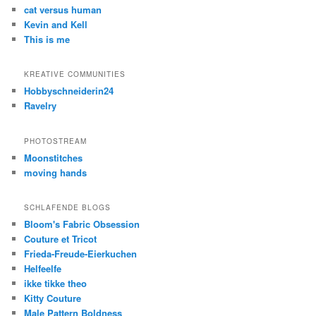
cat versus human
Kevin and Kell
This is me
KREATIVE COMMUNITIES
Hobbyschneiderin24
Ravelry
PHOTOSTREAM
Moonstitches
moving hands
SCHLAFENDE BLOGS
Bloom's Fabric Obsession
Couture et Tricot
Frieda-Freude-Eierkuchen
Helfeelfe
ikke tikke theo
Kitty Couture
Male Pattern Boldness