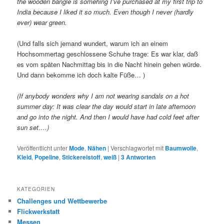
the wooden bangle is somehing I’ve purchased at my first trip to
India because I liked it so much. Even though I never (hardly
ever) wear green.
(Und falls sich jemand wundert, warum ich an einem
Hochsommertag geschlossene Schuhe trage: Es war klar, daß
es vom späten Nachmittag bis in die Nacht hinein gehen würde.
Und dann bekomme ich doch kalte Füße… )
(If anybody wonders why I am not wearing sandals on a hot
summer day: It was clear the day would start in late afternoon
and go into the night. And then I would have had cold feet after
sun set….)
Veröffentlicht unter
Mode
,
Nähen
|
Verschlagwortet mit
Baumwolle
,
Kleid
,
Popeline
,
Stickereistoff
,
weiß
|
3
Antworten
KATEGORIEN
Challenges und Wettbewerbe
Flickwerkstatt
Messen