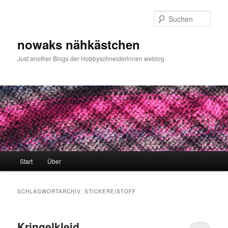
Zum
Zum
primären
sekundären
Such
Inhalt
Inhalt
springen
springen
nowaks nähkästchen
Just another Blogs der Hobbyschneiderinnen weblog
Hauptmenü
Start
Über
SCHLAGWORTARCHIV:
STICKEREISTOFF
Kringelkleid