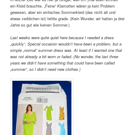
ein Kleid brauchte. „Feine“ Klamotten wären ja kein Problem
gewesen, aber ein einfaches Sommerkleid (das nicht alt und
etwas verblichen ist) fehlte grade. (Kein Wunder, wir hatten ja drei
Jahre so gut wie keinen Sommer.)
Last weeks were quite quiet here because I needed a dress
„quickly“. Special occasion wouldn’t have been a problem, but a
simple „normal“ summer dress was. At least if I wanted one that
was not already a bit worn or faded. (No wonder, the last three
years we didn’t have something that could have been called
„summer“, so I didn’t need new clothes.)