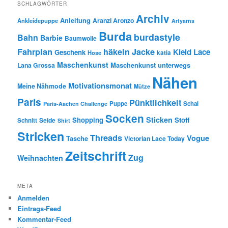
SCHLAGWÖRTER
Archiv
Anleitung
Aranzi Aronzo
Ankleidepuppe
Artyarns
Burda
burdastyle
Bahn
Barbie
Baumwolle
Fahrplan
häkeln
Jacke
Kleid
Lace
Geschenk
Hose
katia
Maschenkunst
Maschenkunst unterwegs
Lana Grossa
Nähen
Motivationsmonat
Meine Nähmode
Mütze
Paris
Pünktlichkeit
Puppe
Schal
Paris-Aachen Challenge
Socken
Sticken
Shopping
Stoff
Seide
Schnitt
Shirt
Stricken
Threads
Vogue
Tasche
Victorian Lace Today
Zeitschrift
Zug
Weihnachten
META
Anmelden
Eintrags-Feed
Kommentar-Feed