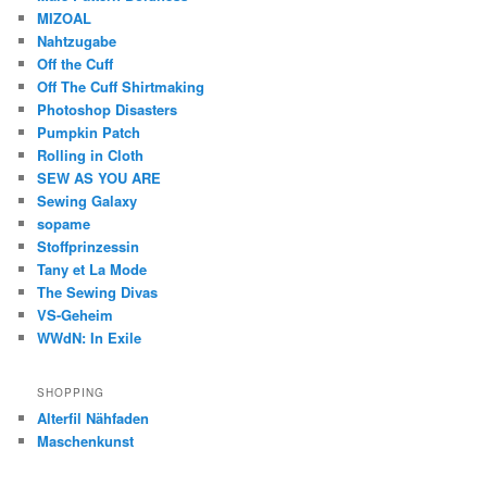
MIZOAL
Nahtzugabe
Off the Cuff
Off The Cuff Shirtmaking
Photoshop Disasters
Pumpkin Patch
Rolling in Cloth
SEW AS YOU ARE
Sewing Galaxy
sopame
Stoffprinzessin
Tany et La Mode
The Sewing Divas
VS-Geheim
WWdN: In Exile
SHOPPING
Alterfil Nähfaden
Maschenkunst