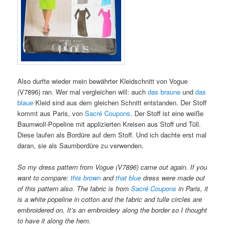
Also durfte wieder mein bewährter Kleidschnitt von Vogue
(V7896) ran. Wer mal vergleichen will: auch
das braune
und
das
blaue
Kleid sind aus dem gleichen Schnitt entstanden. Der Stoff
kommt aus Paris, von
Sacré Coupons
. Der Stoff ist eine weiße
Baumwoll-Popeline mit applizierten Kreisen aus Stoff und Tüll.
Diese laufen als Bordüre auf dem Stoff. Und ich dachte erst mal
daran, sie als Saumbordüre zu verwenden.
So my dress pattern from Vogue (V7896) came out again. If you
want to compare:
this brown
and
that blue
dress were made out
of this pattern also. The fabric is from
Sacré Coupons
in Paris, it
is a white popeline in cotton and the fabric and tulle circles are
embroidered on. It’s an embroidery along the border so I thought
to have it along the hem.