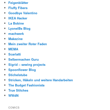
Feigenblätter
Fluffy Fibers
Goodbye Valentino
IKEA Hacker
La Bobine
LyonelBs Blog
machwerk
Makezine
Mein zweiter Roter Faden
MEMA
Scarlatti
Selbermachen Guru
Sigrid – sewing projects
Spoonflower Blog
Stichelstube
Stricken, Häkeln und weitere Handarbeiten
The Budget Fashionista
True Stitches
WWdN
COMICS