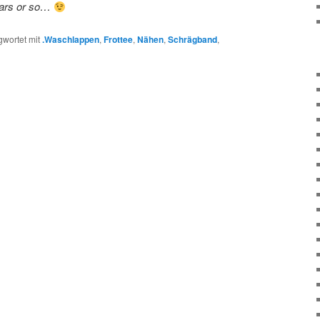
ears or so…
gwortet mit
.Waschlappen
,
Frottee
,
Nähen
,
Schrägband
,