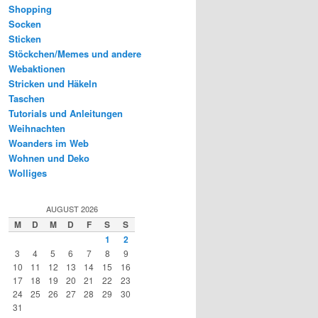
Shopping
Socken
Sticken
Stöckchen/Memes und andere
Webaktionen
Stricken und Häkeln
Taschen
Tutorials und Anleitungen
Weihnachten
Woanders im Web
Wohnen und Deko
Wolliges
AUGUST 2026
M
D
M
D
F
S
S
1
2
3
4
5
6
7
8
9
10
11
12
13
14
15
16
17
18
19
20
21
22
23
24
25
26
27
28
29
30
31