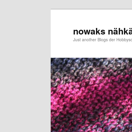
Zum
Zum
primären
sekundären
Inhalt
Inhalt
nowaks nähk
springen
springen
Just another Blogs der Hobbys