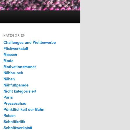
KATEGORIEN
Challenges und Wettbewerbe
Flickwerkstatt
Messen
Mode
Motivationsmonat
Nähbrunch
Nähen
Nähfußparade
Nicht kategorisiert
Paris
Presseschau
Pünktlichkeit der Bahn
Reisen
Schnittkritik
Schnittwerkstatt