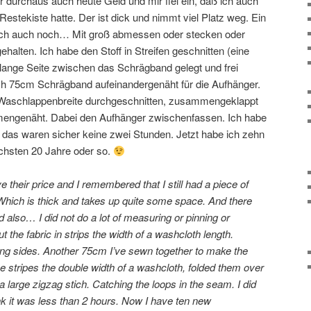
durchaus auch heute Geld und mir fiel ein, daß ich auch
Restekiste hatte. Der ist dick und nimmt viel Platz weg. Ein
ich auch noch… Mit groß abmessen oder stecken oder
ehalten. Ich habe den Stoff in Streifen geschnitten (eine
 lange Seite zwischen das Schrägband gelegt und frei
 75cm Schrägband aufeinandergenäht für die Aufhänger.
r Waschlappenbreite durchgeschnitten, zusammengeklappt
engenäht. Dabei den Aufhänger zwischenfassen. Ich habe
r das waren sicher keine zwei Stunden. Jetzt habe ich zehn
chsten 20 Jahre oder so.
 their price and I remembered that I still had a piece of
 Which is thick and takes up quite some space. And there
also… I did not do a lot of measuring or pinning or
t the fabric in strips the width of a washcloth length.
ong sides. Another 75cm I’ve sewn together to make the
he stripes the double width of a washcloth, folded them over
 large zigzag stich. Catching the loops in the seam. I did
ink it was less than 2 hours. Now I have ten new