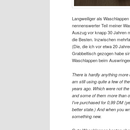
Langweiliger als Waschlappen 
nennenswerter Teil meiner Was
Auszug vor knapp 30 Jahren m
die Besten. Inzwischen mehrfac
(Die, die ich vor etwa 20 Ja
Grabbeltisch gezogen habe sin
Waschlappen beim Auswringen 
There is hardly anything more b
am still using quite a few of 
years ago. Which were not the
and some of them more than onc
I’ve purchased for 0,99 DM (y
better state.) And when you wri
something new.