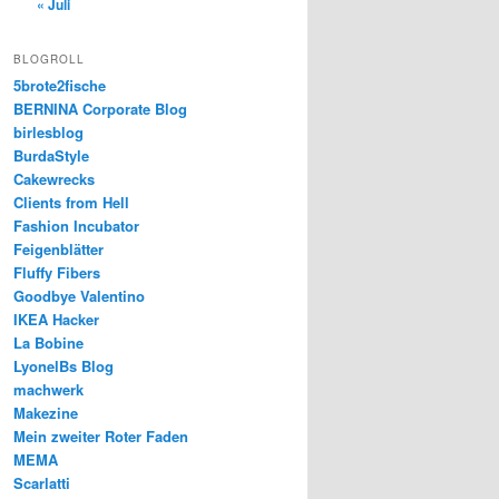
« Juli
BLOGROLL
5brote2fische
BERNINA Corporate Blog
birlesblog
BurdaStyle
Cakewrecks
Clients from Hell
Fashion Incubator
Feigenblätter
Fluffy Fibers
Goodbye Valentino
IKEA Hacker
La Bobine
LyonelBs Blog
machwerk
Makezine
Mein zweiter Roter Faden
MEMA
Scarlatti