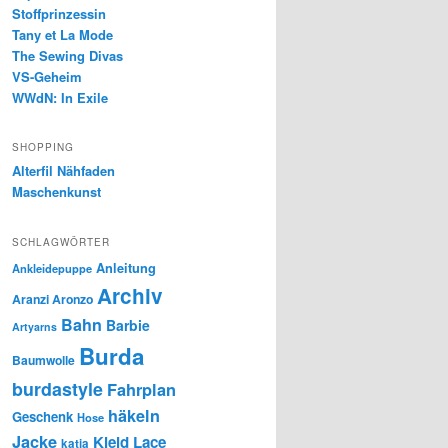
Stoffprinzessin
Tany et La Mode
The Sewing Divas
VS-Geheim
WWdN: In Exile
SHOPPING
Alterfil Nähfaden
Maschenkunst
SCHLAGWÖRTER
Anleitung
Ankleidepuppe
Archiv
Aranzi Aronzo
Bahn
Barbie
Artyarns
Burda
Baumwolle
burdastyle
Fahrplan
häkeln
Geschenk
Hose
Jacke
Kleid
Lace
katia