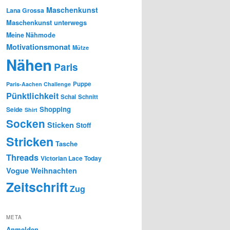
Maschenkunst
Lana Grossa
Maschenkunst unterwegs
Meine Nähmode
Motivationsmonat
Mütze
Nähen
Paris
Puppe
Paris-Aachen Challenge
Pünktlichkeit
Schal
Schnitt
Shopping
Seide
Shirt
Socken
Sticken
Stoff
Stricken
Tasche
Threads
Victorian Lace Today
Vogue
Weihnachten
Zeitschrift
Zug
META
Anmelden