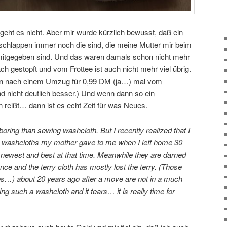
geht es nicht. Aber mir wurde kürzlich bewusst, daß ein
chlappen immer noch die sind, die meine Mutter mir beim
itgegeben sind. Und das waren damals schon nicht mehr
h gestopft und vom Frottee ist auch nicht mehr viel übrig.
hren nach einem Umzug für 0,99 DM (ja…) mal vom
d nicht deutlich besser.) Und wenn dann so ein
reißt… dann ist es echt Zeit für was Neues.
oring than sewing washcloth. But I recently realized that I
the washcloths my mother gave to me when I left home 30
 newest and best at that time. Meanwhile they are darned
e and the terry cloth has mostly lost the terry. (Those
es…) about 20 years ago after a move are not in a much
ng such a washcloth and it tears… it is really time for