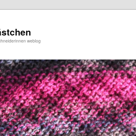
ästchen
chneiderinnen weblog