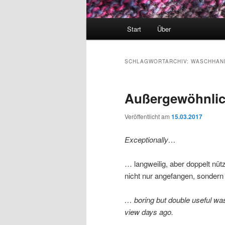
Hauptmenü
Start
Über
SCHLAGWORTARCHIV:
WASCHHAN
Außergewöhnli
Veröffentlicht am
15.03.2017
Exceptionally…
… langweilig, aber doppelt nüt
nicht nur angefangen, sondern
… boring but double useful was
view days ago.