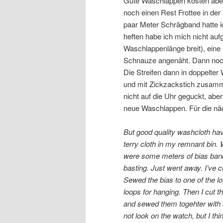
Gute Waschlappen kosten aber 
noch einen Rest Frottee in der 
paar Meter Schrägband hatte 
heften habe ich mich nicht aufg
Waschlappenlänge breit), eine
Schnauze angenäht. Dann noch
Die Streifen dann in doppelte
und mit Zickzackstich zusamm
nicht auf die Uhr geguckt, abe
neue Waschlappen. Für die nä
But good quality washcloth have
terry cloth in my remnant bin.
were some meters of bias band 
basting. Just went away. I’ve cu
Sewed the bias to one of the l
loops for hanging. Then I cut t
and sewed them togehter with a
not look on the watch, but I th