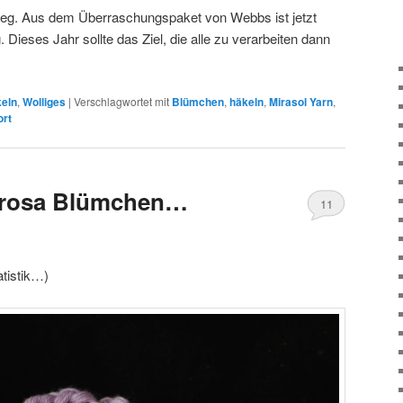
weg. Aus dem Überraschungspaket von Webbs ist jetzt
 Dieses Jahr sollte das Ziel, die alle zu verarbeiten dann
keln
,
Wolliges
|
Verschlagwortet mit
Blümchen
,
häkeln
,
Mirasol Yarn
,
rt
 rosa Blümchen…
11
atistik…)