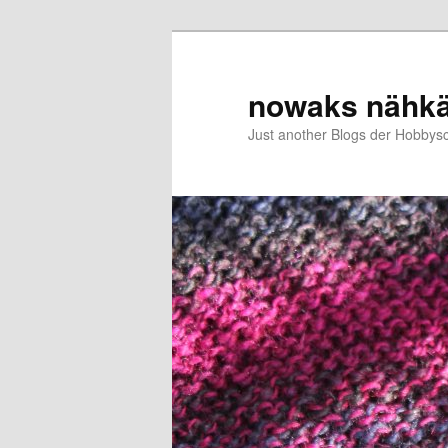
Zum
Zum
primären
sekundären
Inhalt
Inhalt
nowaks nähk
springen
springen
Just another Blogs der Hobbys