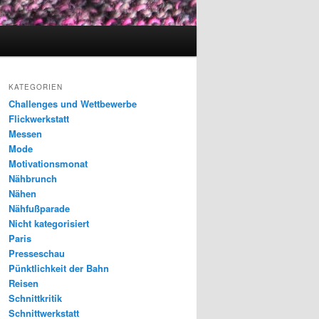
KATEGORIEN
Challenges und Wettbewerbe
Flickwerkstatt
Messen
Mode
Motivationsmonat
Nähbrunch
Nähen
Nähfußparade
Nicht kategorisiert
Paris
Presseschau
Pünktlichkeit der Bahn
Reisen
Schnittkritik
Schnittwerkstatt