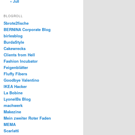
« Juli
BLOGROLL
5brote2fische
BERNINA Corporate Blog
birlesblog
BurdaStyle
Cakewrecks
Clients from Hell
Fashion Incubator
Feigenblätter
Fluffy Fibers
Goodbye Valentino
IKEA Hacker
La Bobine
LyonelBs Blog
machwerk
Makezine
Mein zweiter Roter Faden
MEMA
Scarlatti