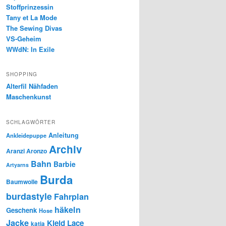
Stoffprinzessin
Tany et La Mode
The Sewing Divas
VS-Geheim
WWdN: In Exile
SHOPPING
Alterfil Nähfaden
Maschenkunst
SCHLAGWÖRTER
Anleitung
Ankleidepuppe
Archiv
Aranzi Aronzo
Bahn
Barbie
Artyarns
Burda
Baumwolle
burdastyle
Fahrplan
häkeln
Geschenk
Hose
Jacke
Kleid
Lace
katia