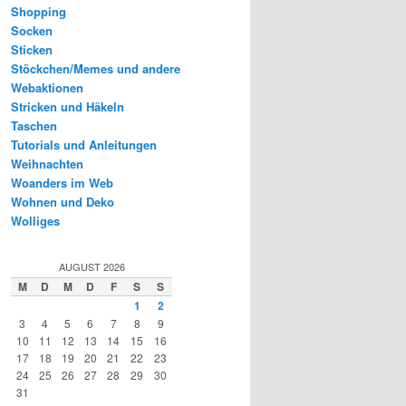
Shopping
Socken
Sticken
Stöckchen/Memes und andere
Webaktionen
Stricken und Häkeln
Taschen
Tutorials und Anleitungen
Weihnachten
Woanders im Web
Wohnen und Deko
Wolliges
AUGUST 2026
M
D
M
D
F
S
S
1
2
3
4
5
6
7
8
9
10
11
12
13
14
15
16
17
18
19
20
21
22
23
24
25
26
27
28
29
30
31