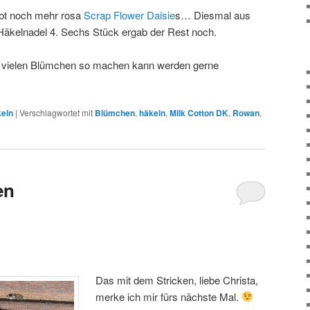
bt noch mehr rosa
Scrap Flower Daisie
s… Diesmal aus
Häkelnadel 4. Sechs Stück ergab der Rest noch.
n vielen Blümchen so machen kann werden gerne
keln
|
Verschlagwortet mit
Blümchen
,
häkeln
,
Milk Cotton DK
,
Rowan
,
en
Das mit dem Stricken, liebe Christa,
merke ich mir fürs nächste Mal.