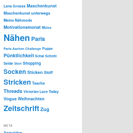
Maschenkunst
Lana Grossa
Maschenkunst unterwegs
Meine Nähmode
Motivationsmonat
Mütze
Nähen
Paris
Puppe
Paris-Aachen Challenge
Pünktlichkeit
Schal
Schnitt
Shopping
Seide
Shirt
Socken
Sticken
Stoff
Stricken
Tasche
Threads
Victorian Lace Today
Vogue
Weihnachten
Zeitschrift
Zug
META
Anmelden