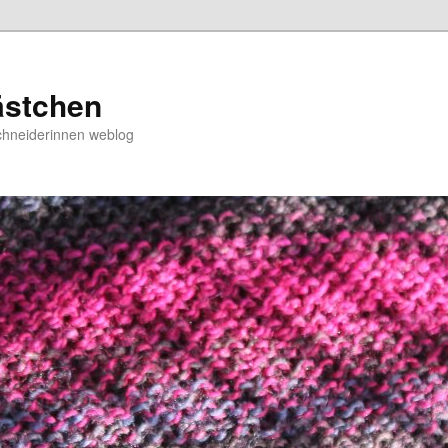
ästchen
chneiderinnen weblog