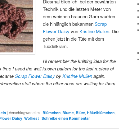
Diesmal blieb ich bei der bewährten
Technik und die letzten Meter von
dem weichen braunen Garn wurden
die hinlänglich bekannten
Scrap
Flower Daisy
von
Kristine Mullen
. Die
gehen jetzt in die Tüte mit dem
Tüddelkram.
I’ll remember the knitting idea for the
 time I used the well known pattern for the last meters of
 became
Scrap Flower Daisy
by
Kristine Mullen
again
.
decorative stuff where the other ones are waiting for them.
keln
|
Verschlagwortet mit
Blümchen
,
Blume
,
Blüte
,
Häkelblümchen
,
Flower Daisy
,
Wollrest
|
Schreibe einen Kommentar