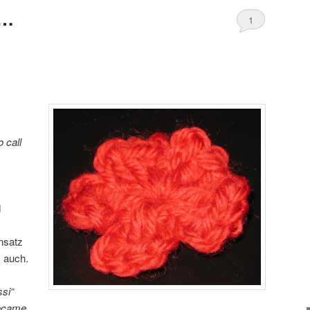
t…
1
 call
d
nsatz
s auch.
ssi“
became