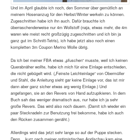
Und im April glaubte ich noch, den Sommer über gemütlich an
meinem Hosenanzug für den Herbst/Winter werkeln zu können.
Zugeschnitten habe ich ihn auch. Dafür brauchte ich
überraschenderweise nur 4m Wollstoff (naja, etwas mehr, die 4m
waren wie meist recht großzügig zugeschnitten und ich bin ja
ganz gut im Schnitt-Tetris), ich habe jetzt also noch einen
kompletten 3m Coupon Merino Wolle übrig.
Da ich bei meiner FBA etwas „pfuschen“ musste, weil ich keinen
Querabnäher wollte, habe ich mich für eine Einlage entschieden,
die nicht gebügelt wird. („Feinste Leichteinlage“ von Obermüller
und Stahl, die Anleitung sieht gar keine Einlage vor, das ist mir
dann aber ganz sicher etwas arg wenig Einlage.) Und
angefangen, sie an den Revers von Hand aufzupikieren. In dem
Buch sah das weniger dramatisch aus, nur habe ich ja sehr
große Revers. Das wird also noch dauern. (Damit ich wieder ein
paar Stecknadeln zur Benutzung frei bekomme, habe ich auch
den Rücken zusammen genäht.)
Allerdings wird das jetzt sehr lange so auf der Puppe stecken.
Denn… kurz nach meiner optimistischen Aprilschau kam eine