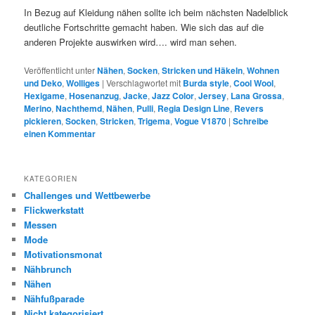
In Bezug auf Kleidung nähen sollte ich beim nächsten Nadelblick
deutliche Fortschritte gemacht haben. Wie sich das auf die
anderen Projekte auswirken wird…. wird man sehen.
Veröffentlicht unter
Nähen
,
Socken
,
Stricken und Häkeln
,
Wohnen
und Deko
,
Wolliges
|
Verschlagwortet mit
Burda style
,
Cool Wool
,
Hexigame
,
Hosenanzug
,
Jacke
,
Jazz Color
,
Jersey
,
Lana Grossa
,
Merino
,
Nachthemd
,
Nähen
,
Pulli
,
Regia Design Line
,
Revers
pickieren
,
Socken
,
Stricken
,
Trigema
,
Vogue V1870
|
Schreibe
einen Kommentar
KATEGORIEN
Challenges und Wettbewerbe
Flickwerkstatt
Messen
Mode
Motivationsmonat
Nähbrunch
Nähen
Nähfußparade
Nicht kategorisiert