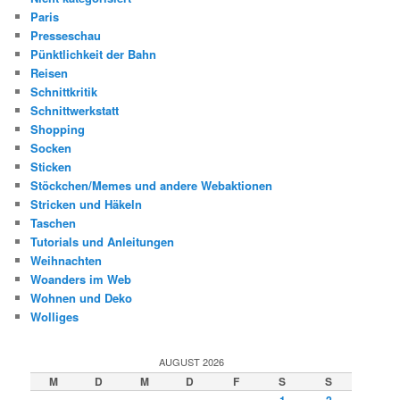
Paris
Presseschau
Pünktlichkeit der Bahn
Reisen
Schnittkritik
Schnittwerkstatt
Shopping
Socken
Sticken
Stöckchen/Memes und andere Webaktionen
Stricken und Häkeln
Taschen
Tutorials und Anleitungen
Weihnachten
Woanders im Web
Wohnen und Deko
Wolliges
AUGUST 2026
M
D
M
D
F
S
S
1
2