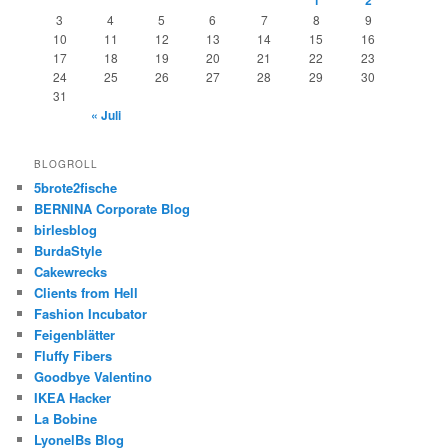
3
4
5
6
7
8
9
10
11
12
13
14
15
16
17
18
19
20
21
22
23
24
25
26
27
28
29
30
31
« Juli
BLOGROLL
5brote2fische
BERNINA Corporate Blog
birlesblog
BurdaStyle
Cakewrecks
Clients from Hell
Fashion Incubator
Feigenblätter
Fluffy Fibers
Goodbye Valentino
IKEA Hacker
La Bobine
LyonelBs Blog