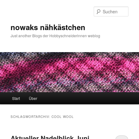
Zum
Zum
primären
sekundären
Such
Inhalt
Inhalt
springen
springen
nowaks nähkästchen
Just another Blogs der Hobbyschneiderinnen weblog
Hauptmenü
Start
Über
SCHLAGWORTARCHIV:
COOL WOOL
Aktueller Nadelblick Juni