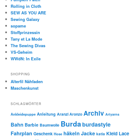
Rolling in Cloth
SEW AS YOU ARE
Sewing Galaxy
sopame
Stoffprinzessin
Tany et La Mode
The Sewing Divas
VS-Geheim
WWdN: In Exile
SHOPPING
Alterfil Nähfaden
Maschenkunst
SCHLAGWÖRTER
Archiv
Anleitung
Aranzi Aronzo
Ankleidepuppe
Artyarns
Burda
burdastyle
Bahn
Barbie
Baumwolle
Fahrplan
häkeln
Jacke
Kleid
Lace
Geschenk
Hose
katia