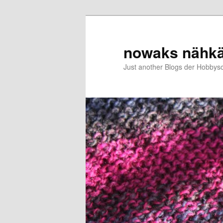
Zum
Zum
primären
sekundären
Inhalt
Inhalt
nowaks nähk
springen
springen
Just another Blogs der Hobbys