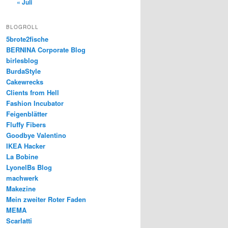
« Juli
BLOGROLL
5brote2fische
BERNINA Corporate Blog
birlesblog
BurdaStyle
Cakewrecks
Clients from Hell
Fashion Incubator
Feigenblätter
Fluffy Fibers
Goodbye Valentino
IKEA Hacker
La Bobine
LyonelBs Blog
machwerk
Makezine
Mein zweiter Roter Faden
MEMA
Scarlatti