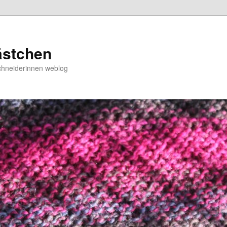
ästchen
chneiderinnen weblog