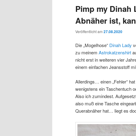
Pimp my Dinah 
Abnäher ist, ka
Veröffentlicht am
27.08.2020
Die „Mogelhose“
Dinah Lady
vo
zu meinem
Astrokatzenshirt
au
nicht erst in weiteren vier Ja
einem einfachen Jeansstoff mit
Allerdings… einen „Fehler“ hat
wenigstens ein Taschentuch od
Also ich zumindest. Aufgesetz
also muß eine Tasche eingearb
Querabnäher hat… liegt es doch