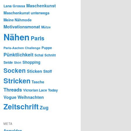
Maschenkunst
Lana Grossa
Maschenkunst unterwegs
Meine Nähmode
Motivationsmonat
Mütze
Nähen
Paris
Puppe
Paris-Aachen Challenge
Pünktlichkeit
Schal
Schnitt
Shopping
Seide
Shirt
Socken
Sticken
Stoff
Stricken
Tasche
Threads
Victorian Lace Today
Vogue
Weihnachten
Zeitschrift
Zug
META
Anmelden