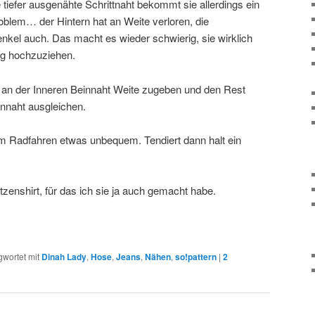
 tiefer ausgenähte Schrittnaht bekommt sie allerdings ein
blem… der Hintern hat an Weite verloren, die
kel auch. Das macht es wieder schwierig, sie wirklich
ug hochzuziehen.
o an der Inneren Beinnaht Weite zugeben und den Rest
tennaht ausgleichen.
eim Radfahren etwas unbequem. Tendiert dann halt ein
zenshirt, für das ich sie ja auch gemacht habe.
gwortet mit
Dinah Lady
,
Hose
,
Jeans
,
Nähen
,
so!pattern
|
2