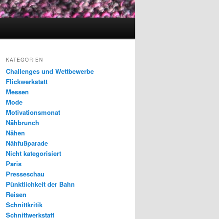
KATEGORIEN
Challenges und Wettbewerbe
Flickwerkstatt
Messen
Mode
Motivationsmonat
Nähbrunch
Nähen
Nähfußparade
Nicht kategorisiert
Paris
Presseschau
Pünktlichkeit der Bahn
Reisen
Schnittkritik
Schnittwerkstatt