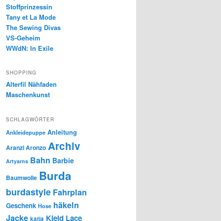
Stoffprinzessin
Tany et La Mode
The Sewing Divas
VS-Geheim
WWdN: In Exile
SHOPPING
Alterfil Nähfaden
Maschenkunst
SCHLAGWÖRTER
Anleitung
Ankleidepuppe
Archiv
Aranzi Aronzo
Bahn
Barbie
Artyarns
Burda
Baumwolle
burdastyle
Fahrplan
häkeln
Geschenk
Hose
Jacke
Kleid
Lace
katia