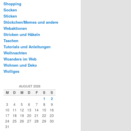
Shopping
Socken
Sticken
Stöckchen/Memes und andere
Webaktionen
Stricken und Häkeln
Taschen
Tutorials und Anleitungen
Weihnachten
Woanders im Web
Wohnen und Deko
Wolliges
AUGUST 2026
M
D
M
D
F
S
S
1
2
3
4
5
6
7
8
9
10
11
12
13
14
15
16
17
18
19
20
21
22
23
24
25
26
27
28
29
30
31