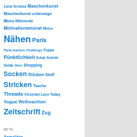
Maschenkunst
Lana Grossa
Maschenkunst unterwegs
Meine Nähmode
Motivationsmonat
Mütze
Nähen
Paris
Puppe
Paris-Aachen Challenge
Pünktlichkeit
Schal
Schnitt
Shopping
Seide
Shirt
Socken
Sticken
Stoff
Stricken
Tasche
Threads
Victorian Lace Today
Vogue
Weihnachten
Zeitschrift
Zug
META
Anmelden