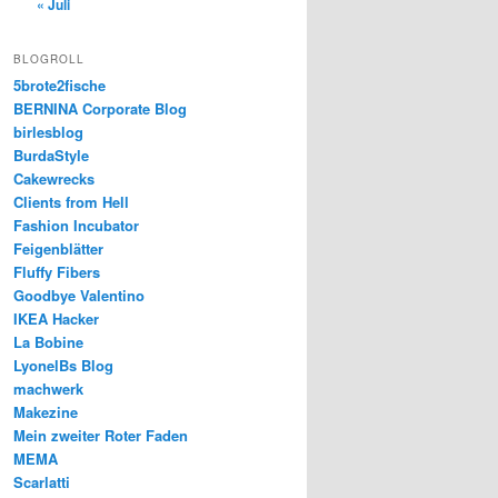
« Juli
BLOGROLL
5brote2fische
BERNINA Corporate Blog
birlesblog
BurdaStyle
Cakewrecks
Clients from Hell
Fashion Incubator
Feigenblätter
Fluffy Fibers
Goodbye Valentino
IKEA Hacker
La Bobine
LyonelBs Blog
machwerk
Makezine
Mein zweiter Roter Faden
MEMA
Scarlatti