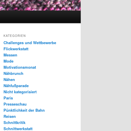
KATEGORIEN
Challenges und Wettbewerbe
Flickwerkstatt
Messen
Mode
Motivationsmonat
Nähbrunch
Nähen
Nähfußparade
Nicht kategorisiert
Paris
Presseschau
Pünktlichkeit der Bahn
Reisen
Schnittkritik
Schnittwerkstatt