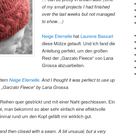
of my small projects I had finished
over the last weeks but not managed
to show…)
Neige Eternelle
hat
Laurene Bassart
diese Mütze getauft. Und ich fand die
Anleitung perfekt, um den großen
Rest der „Garzato Fleece“ von Lana
Grossa abzuarbeiten.
ttern
Neige Eternelle
. And I thought it was perfect to use up
my „Garzato Fleece“ by Lana Grossa.
Reihen quer gestrickt und mit einer Naht geschlossen. Ein
, man bekommt so aber sehr einfach eine effektvolle
mal rund um den Kopf gefällt mir wirklich gut.
 and then closed with a seam. A bit unusual, but a very