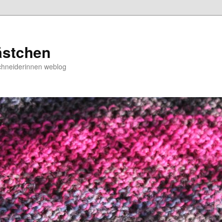
ästchen
chneiderinnen weblog