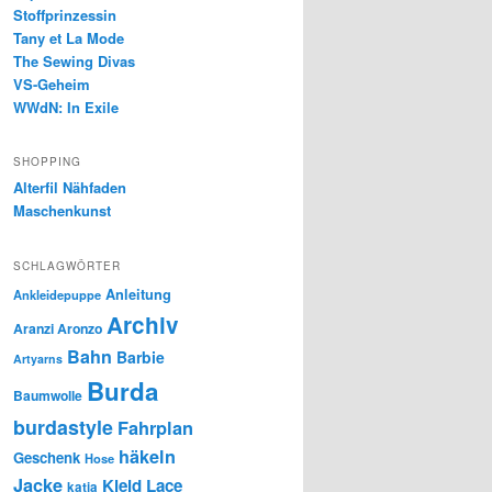
Stoffprinzessin
Tany et La Mode
The Sewing Divas
VS-Geheim
WWdN: In Exile
SHOPPING
Alterfil Nähfaden
Maschenkunst
SCHLAGWÖRTER
Anleitung
Ankleidepuppe
Archiv
Aranzi Aronzo
Bahn
Barbie
Artyarns
Burda
Baumwolle
burdastyle
Fahrplan
häkeln
Geschenk
Hose
Jacke
Kleid
Lace
katia