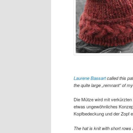
Laurene Bassart
called this pa
the quite large „remnant“ of 
Die Mütze wird mit verkürzten 
etwas ungewöhnliches Konzept
Kopfbedeckung und der Zopf ein
The hat is knit with short rows