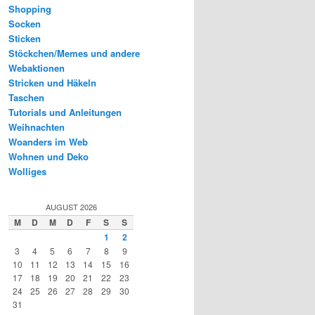
Shopping
Socken
Sticken
Stöckchen/Memes und andere
Webaktionen
Stricken und Häkeln
Taschen
Tutorials und Anleitungen
Weihnachten
Woanders im Web
Wohnen und Deko
Wolliges
AUGUST 2026
M
D
M
D
F
S
S
1
2
3
4
5
6
7
8
9
10
11
12
13
14
15
16
17
18
19
20
21
22
23
24
25
26
27
28
29
30
31