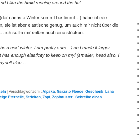
nd I like the braid running around the hat.
 (der nächste Winter kommt bestimmt…) habe ich sie
n, sie ist aber elastische genug, um auch mir nicht über die
 ich sollte mir selber auch eine stricken.
ll be a next winter, I am pretty sure…) so I made it larger
it has enough elasticity to keep on myl (smaller) head also. I
 myself also…
keln
|
Verschlagwortet mit
Alpaka
,
Garzato Fleece
,
Geschenk
,
Lana
eige Eternelle
,
Stricken
,
Zopf
,
Zopfmuster
|
Schreibe einen