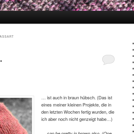
BASSART
…
… ist auch in braun hübsch. (Das ist
eines meiner kleinen Projekte, die in
den letzten Wochen fertig wurden, die
ich aber noch nicht genzeigt habe…)
… can be pretty in brown also. (One