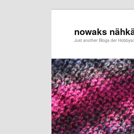
Zum
Zum
primären
sekundären
Inhalt
Inhalt
nowaks nähk
springen
springen
Just another Blogs der Hobbys