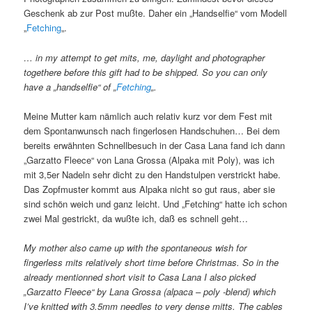
Geschenk ab zur Post mußte. Daher ein „Handselfie“ vom Modell
„
Fetching
„.
… in my attempt to get mits, me, daylight and photographer
togethere before this gift had to be shipped. So you can only
have a „handselfie“ of „
Fetching
„.
Meine Mutter kam nämlich auch relativ kurz vor dem Fest mit
dem Spontanwunsch nach fingerlosen Handschuhen… Bei dem
bereits erwähnten Schnellbesuch in der Casa Lana fand ich dann
„Garzatto Fleece“ von Lana Grossa (Alpaka mit Poly), was ich
mit 3,5er Nadeln sehr dicht zu den Handstulpen verstrickt habe.
Das Zopfmuster kommt aus Alpaka nicht so gut raus, aber sie
sind schön weich und ganz leicht. Und „Fetching“ hatte ich schon
zwei Mal gestrickt, da wußte ich, daß es schnell geht…
My mother also came up with the spontaneous wish for
fingerless mits relatively short time before Christmas. So in the
already mentionned short visit to Casa Lana I also picked
„Garzatto Fleece“ by Lana Grossa (alpaca – poly -blend) which
I’ve knitted with 3.5mm needles to very dense mitts. The cables