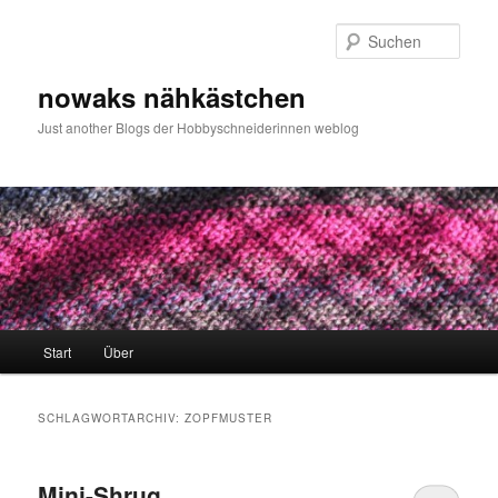
Zum
Zum
primären
sekundären
Such
Inhalt
Inhalt
springen
springen
nowaks nähkästchen
Just another Blogs der Hobbyschneiderinnen weblog
Hauptmenü
Start
Über
SCHLAGWORTARCHIV:
ZOPFMUSTER
Mini-Shrug