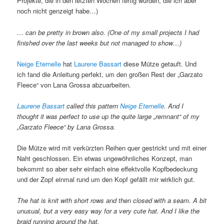
Projekte, die in den letzten Wochen fertig wurden, die ich aber
noch nicht genzeigt habe…)
… can be pretty in brown also. (One of my small projects I had
finished over the last weeks but not managed to show…)
Neige Eternelle
hat
Laurene Bassart
diese Mütze getauft. Und
ich fand die Anleitung perfekt, um den großen Rest der „Garzato
Fleece“ von Lana Grossa abzuarbeiten.
Laurene Bassart
called this pattern
Neige Eternelle
. And I
thought it was perfect to use up the quite large „remnant“ of my
„Garzato Fleece“ by Lana Grossa.
Die Mütze wird mit verkürzten Reihen quer gestrickt und mit einer
Naht geschlossen. Ein etwas ungewöhnliches Konzept, man
bekommt so aber sehr einfach eine effektvolle Kopfbedeckung
und der Zopf einmal rund um den Kopf gefällt mir wirklich gut.
The hat is knit with short rows and then closed with a seam. A bit
unusual, but a very easy way for a very cute hat. And I like the
braid running around the hat.