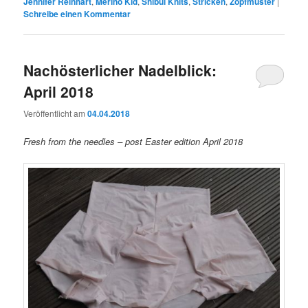
Jennifer Reinhart
,
Merino Kid
,
Shibui Knits
,
Stricken
,
Zopfmuster
|
Schreibe einen Kommentar
Nachösterlicher Nadelblick:
April 2018
Veröffentlicht am
04.04.2018
Fresh from the needles – post Easter edition April 2018