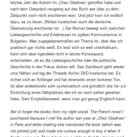
letztes Jahr die Autorin im „Chez Gladines“ getroffen habe und
nach dem Gespräch neugierig auf das Buch war (das zu dem
Zeitpunkt noch nicht erschienen war). Und jetzt kam ich endlich
dazu, es zu lesen. (Wobei inzwischen auch die deutsche
Übersetzung erschienen ist…) Der Roman bewegt sich zwischen
Liebesgeschichte und Erlebnissen im späten Kommunismus in
Bulgarien. Was zugegebenermaßen ein Thema ist, über das ich
praktisch gar nichts weiß. Es liest sich so weit unterhaltsam,
kann sich aber irgendwie nicht in letzter Konsequenz
entscheiden, ob es die Liebesgeschichte oder die politische
Geschichte in den Fokus rücken will. Das Sachbuch geht wieder
ums Nähen und lag der Threads Archiv DVD kostenlos bei. Es
richtet sich an Anfänger und hat einerseits einen lockeren Ton,
ist aber andererseits sehr systematisch und gründlich (bis hin zur
Einrichtung eines Nähplatzes) wie ich es noch selten gesehen
habe. Sehr Empfehlenswert, wenn man gut genug Englisch kann.
Not to forget the books from my night stand. The French novel I
purchased because I met the author last year at „Chez Gladines“
in Paris and while chatting she mentioned the book (which was
not printed yet) and made me curious enough to buy it when It