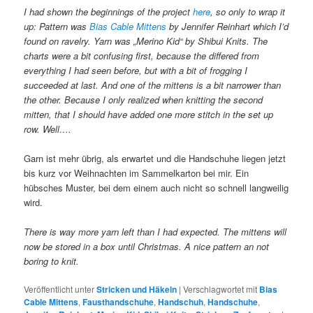
I had shown the beginnings of the project
here
, so only to wrap it
up: Pattern was
Bias Cable Mittens
by Jennifer Reinhart which I’d
found on ravelry. Yarn was „Merino Kid“ by Shibui Knits. The
charts were a bit confusing first, because the differed from
everything I had seen before, but with a bit of frogging I
succeeded at last. And one of the mittens is a bit narrower than
the other. Because I only realized when knitting the second
mitten, that I should have added one more stitch in the set up
row. Well….
Garn ist mehr übrig, als erwartet und die Handschuhe liegen jetzt
bis kurz vor Weihnachten im Sammelkarton bei mir. Ein
hübsches Muster, bei dem einem auch nicht so schnell langweilig
wird.
There is way more yarn left than I had expected. The mittens will
now be stored in a box until Christmas. A nice pattern an not
boring to knit.
Veröffentlicht unter
Stricken und Häkeln
|
Verschlagwortet mit
Bias
Cable Mittens
,
Fausthandschuhe
,
Handschuh
,
Handschuhe
,