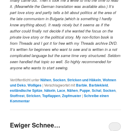
finally came out. Then it took me a while to find the time to read
it. (Meanwhile the German translation was available also.) It’s
part love story and partly tells a bit about politics at the area of
the late communism in Bulgaria (which is something I hardly
know anything about). It ready nicely but it seems as if the
author could finally not decide if she wanted the focus on the
private love story or the political story. My non-fiction book is
from Threads and I got it for free with my Threads archive DVD.
It’s written for beginners who want to sew and is written in a not
complicated language but the same time very structured. Seldom
seen handled that topic so well. So highly recommended for
anyone who wants to start sewing.
Veröffentlicht unter
Nähen
,
Socken
,
Stricken und Häkeln
,
Wohnen
und Deko
,
Wolliges
|
Verschlagwortet mit
Barbie
,
Barbiekleid
,
estländische Spitze
,
häkeln
,
Lace
,
Nähen
,
Puppe
,
Schal
,
Socken
,
Stoffrest
,
Stricken
,
Topflappen
,
Zopfmuster
|
Schreibe einen
Kommentar
Ewiger Schnee…