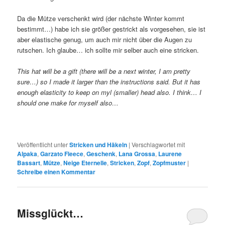
Da die Mütze verschenkt wird (der nächste Winter kommt
bestimmt…) habe ich sie größer gestrickt als vorgesehen, sie ist
aber elastische genug, um auch mir nicht über die Augen zu
rutschen. Ich glaube… ich sollte mir selber auch eine stricken.
This hat will be a gift (there will be a next winter, I am pretty
sure…) so I made it larger than the instructions said. But it has
enough elasticity to keep on myl (smaller) head also. I think… I
should one make for myself also…
Veröffentlicht unter
Stricken und Häkeln
|
Verschlagwortet mit
Alpaka
,
Garzato Fleece
,
Geschenk
,
Lana Grossa
,
Laurene
Bassart
,
Mütze
,
Neige Eternelle
,
Stricken
,
Zopf
,
Zopfmuster
|
Schreibe einen Kommentar
Missglückt…