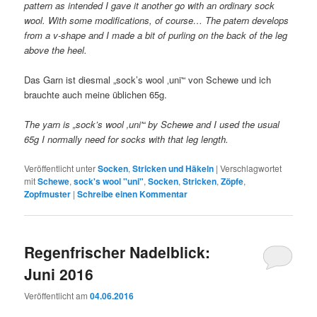
pattern as intended I gave it another go with an ordinary sock
wool. With some modifications, of course… The patern develops
from a v-shape and I made a bit of purling on the back of the leg
above the heel.
Das Garn ist diesmal „sock’s wool ‚uni'“ von Schewe und ich
brauchte auch meine üblichen 65g.
The yarn is „sock’s wool ‚uni'“ by Schewe and I used the usual
65g I normally need for socks with that leg length.
Veröffentlicht unter
Socken
,
Stricken und Häkeln
|
Verschlagwortet
mit
Schewe
,
sock's wool "uni"
,
Socken
,
Stricken
,
Zöpfe
,
Zopfmuster
|
Schreibe einen Kommentar
Regenfrischer Nadelblick:
Juni 2016
Veröffentlicht am
04.06.2016