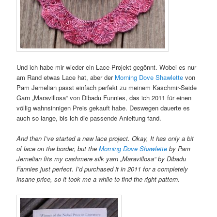
Und ich habe mir wieder ein Lace-Projekt gegönnt. Wobei es nur
am Rand etwas Lace hat, aber der
Morning Dove Shawlette
von
Pam Jemelian passt einfach perfekt zu meinem Kaschmir-Seide
Garn „Maravillosa“ von Dibadu Funnies, das ich 2011 für einen
völlig wahnsinnigen Preis gekauft habe. Deswegen dauerte es
auch so lange, bis ich die passende Anleitung fand.
And then I’ve started a new lace project. Okay, It has only a bit
of lace on the border, but the
Morning Dove Shawlette
by Pam
Jemelian fits my cashmere silk yarn „Maravillosa“ by Dibadu
Fannies just perfect. I’d purchased it in 2011 for a completely
insane price, so it took me a while to find the right pattern.