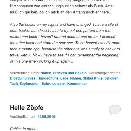
Hirschhausen war einfach unglaublich schwer als Buch. Jetzt
muß ich gucken, ob ich mich an den Anfang noch erinnere…
Also the books on my nightstand have changed. I have a pile of
craft books, but since I have to try out one pattern from the
makramee book I haven’t started another one so far. I finished
the other book and started a new one. To be honest already more
than a month ago, because the other one was simply to heavy to
travel with it. Now I have to see if I can remember the beginning
of this one when picking it up again…
Veröffentlicht unter
Nähen
,
Stricken und Häkeln
|
Verschlagwortet mit
Dibadu Funnies
,
Handschuhe
,
Lace
,
Nähen
,
Shibui Knits
,
Stricken
,
Tuch
,
Zopfmuster
|
Schreibe einen Kommentar
Helle Zöpfe
Veröffentlicht am
11.09.2016
Cables in cream