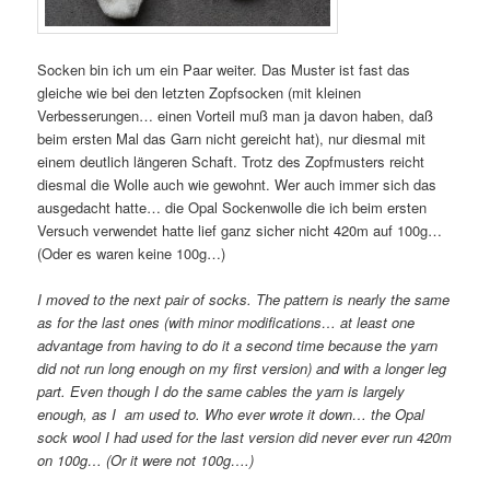
Socken bin ich um ein Paar weiter. Das Muster ist fast das
gleiche wie bei den letzten Zopfsocken (mit kleinen
Verbesserungen… einen Vorteil muß man ja davon haben, daß
beim ersten Mal das Garn nicht gereicht hat), nur diesmal mit
einem deutlich längeren Schaft. Trotz des Zopfmusters reicht
diesmal die Wolle auch wie gewohnt. Wer auch immer sich das
ausgedacht hatte… die Opal Sockenwolle die ich beim ersten
Versuch verwendet hatte lief ganz sicher nicht 420m auf 100g…
(Oder es waren keine 100g…)
I moved to the next pair of socks. The pattern is nearly the same
as for the last ones (with minor modifications… at least one
advantage from having to do it a second time because the yarn
did not run long enough on my first version) and with a longer leg
part. Even though I do the same cables the yarn is largely
enough, as I am used to. Who ever wrote it down… the Opal
sock wool I had used for the last version did never ever run 420m
on 100g… (Or it were not 100g….)