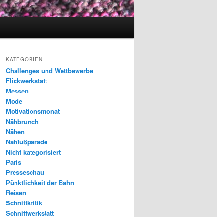
KATEGORIEN
Challenges und Wettbewerbe
Flickwerkstatt
Messen
Mode
Motivationsmonat
Nähbrunch
Nähen
Nähfußparade
Nicht kategorisiert
Paris
Presseschau
Pünktlichkeit der Bahn
Reisen
Schnittkritik
Schnittwerkstatt