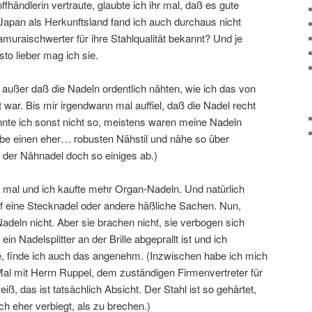
fhändlerin vertraute, glaubte ich ihr mal, daß es gute
 Japan als Herkunftsland fand ich auch durchaus nicht
muraischwerter für ihre Stahlqualität bekannt? Und je
to lieber mag ich sie.
uf, außer daß die Nadeln ordentlich nähten, wie ich das von
ar. Bis mir irgendwann mal auffiel, daß die Nadel recht
nte ich sonst nicht so, meistens waren meine Nadeln
be einen eher… robusten Nähstil und nähe so über
t der Nähnadel doch so einiges ab.)
n mal und ich kaufte mehr Organ-Nadeln. Und natürlich
f eine Stecknadel oder andere häßliche Sachen. Nun,
adeln nicht. Aber sie brachen nicht, sie verbogen sich
in Nadelsplitter an der Brille abgeprallt ist und ich
e, finde ich auch das angenehm. (Inzwischen habe ich mich
Mal mit Herrn Ruppel, dem zuständigen Firmenvertreter für
ß, das ist tatsächlich Absicht. Der Stahl ist so gehärtet,
ich eher verbiegt, als zu brechen.)