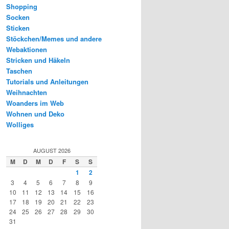
Shopping
Socken
Sticken
Stöckchen/Memes und andere
Webaktionen
Stricken und Häkeln
Taschen
Tutorials und Anleitungen
Weihnachten
Woanders im Web
Wohnen und Deko
Wolliges
AUGUST 2026
M
D
M
D
F
S
S
1
2
3
4
5
6
7
8
9
10
11
12
13
14
15
16
17
18
19
20
21
22
23
24
25
26
27
28
29
30
31