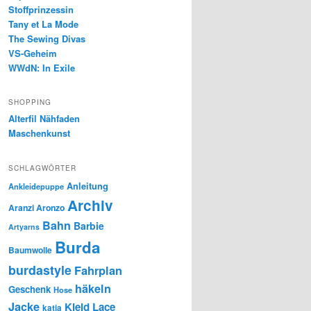
Stoffprinzessin
Tany et La Mode
The Sewing Divas
VS-Geheim
WWdN: In Exile
SHOPPING
Alterfil Nähfaden
Maschenkunst
SCHLAGWÖRTER
Anleitung
Ankleidepuppe
Archiv
Aranzi Aronzo
Bahn
Barbie
Artyarns
Burda
Baumwolle
burdastyle
Fahrplan
häkeln
Geschenk
Hose
Jacke
Kleid
Lace
katia