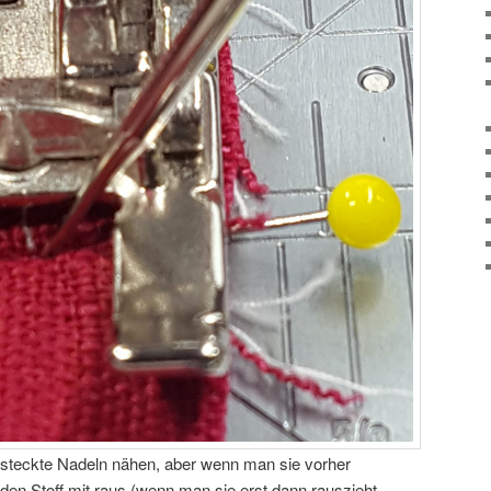
gesteckte Nadeln nähen, aber wenn man sie vorher
den Stoff mit raus (wenn man sie erst dann rauszieht,