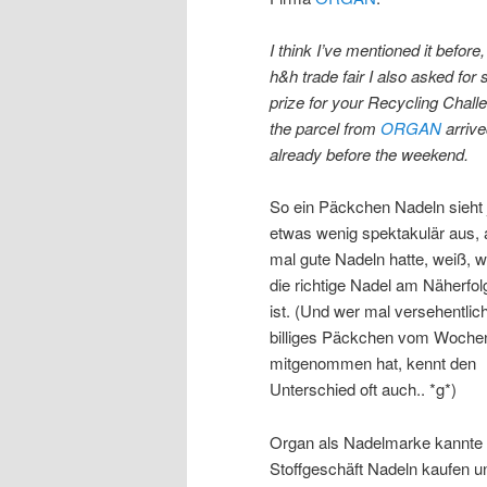
I think I’ve mentioned it before,
h&h trade fair I also asked for
prize for your Recycling Chall
the parcel from
ORGAN
arriv
already before the weekend.
So ein Päckchen Nadeln sieht
etwas wenig spektakulär aus, 
mal gute Nadeln hatte, weiß, wi
die richtige Nadel am Näherfolg
ist. (Und wer mal versehentlich
billiges Päckchen vom Woche
mitgenommen hat, kennt den
Unterschied oft auch.. *g*)
Organ als Nadelmarke kannte i
Stoffgeschäft Nadeln kaufen und