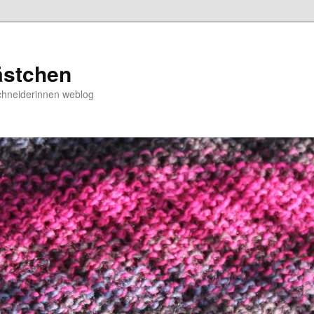
ästchen
chneiderinnen weblog