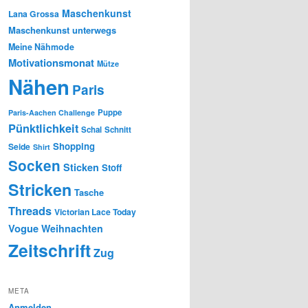
Maschenkunst
Lana Grossa
Maschenkunst unterwegs
Meine Nähmode
Motivationsmonat
Mütze
Nähen
Paris
Puppe
Paris-Aachen Challenge
Pünktlichkeit
Schal
Schnitt
Shopping
Seide
Shirt
Socken
Sticken
Stoff
Stricken
Tasche
Threads
Victorian Lace Today
Vogue
Weihnachten
Zeitschrift
Zug
META
Anmelden