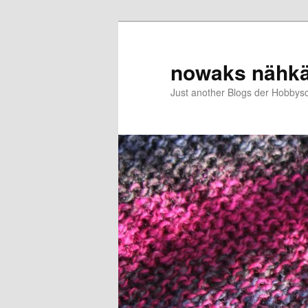
Zum
Zum
primären
sekundären
Inhalt
Inhalt
nowaks nähk
springen
springen
Just another Blogs der Hobbys