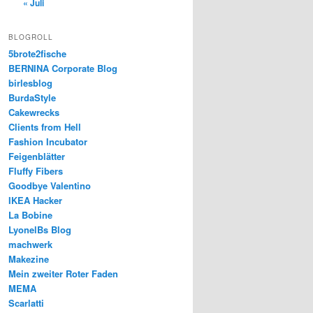
« Juli
BLOGROLL
5brote2fische
BERNINA Corporate Blog
birlesblog
BurdaStyle
Cakewrecks
Clients from Hell
Fashion Incubator
Feigenblätter
Fluffy Fibers
Goodbye Valentino
IKEA Hacker
La Bobine
LyonelBs Blog
machwerk
Makezine
Mein zweiter Roter Faden
MEMA
Scarlatti