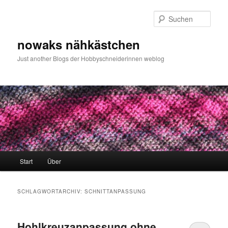
Zum
Zum
primären
sekundären
Such
Inhalt
Inhalt
springen
springen
nowaks nähkästchen
Just another Blogs der Hobbyschneiderinnen weblog
Hauptmenü
Start
Über
SCHLAGWORTARCHIV:
SCHNITTANPASSUNG
Hohlkreuzanpassung ohne