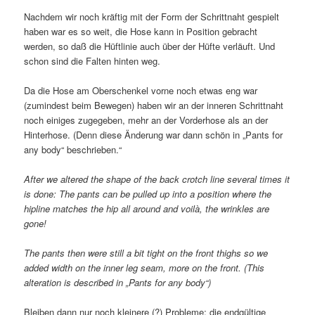
Nachdem wir noch kräftig mit der Form der Schrittnaht gespielt
haben war es so weit, die Hose kann in Position gebracht
werden, so daß die Hüftlinie auch über der Hüfte verläuft. Und
schon sind die Falten hinten weg.
Da die Hose am Oberschenkel vorne noch etwas eng war
(zumindest beim Bewegen) haben wir an der inneren Schrittnaht
noch einiges zugegeben, mehr an der Vorderhose als an der
Hinterhose. (Denn diese Änderung war dann schön in „Pants for
any body“ beschrieben.“
After we altered the shape of the back crotch line several times it
is done: The pants can be pulled up into a position where the
hipline matches the hip all around and voilà, the wrinkles are
gone!
The pants then were still a bit tight on the front thighs so we
added width on the inner leg seam, more on the front. (This
alteration is described in „Pants for any body“)
Bleiben dann nur noch kleinere (?) Probleme: die endgültige