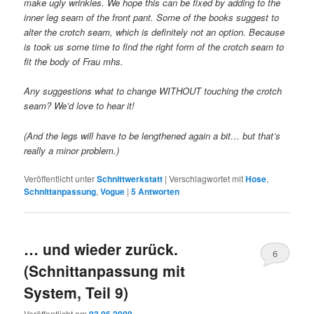
make ugly wrinkles. We hope this can be fixed by adding to the
inner leg seam of the front pant. Some of the books suggest to
alter the crotch seam, which is definitely not an option. Because
is took us some time to find the right form of the crotch seam to
fit the body of Frau mhs.
Any suggestions what to change WITHOUT touching the crotch
seam? We’d love to hear it!
(And the legs will have to be lengthened again a bit… but that’s
really a minor problem.)
Veröffentlicht unter
Schnittwerkstatt
|
Verschlagwortet mit
Hose
,
Schnittanpassung
,
Vogue
|
5
Antworten
… und wieder zurück.
6
(Schnittanpassung mit
System, Teil 9)
Veröffentlicht am