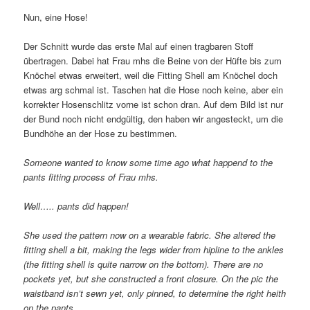
Nun, eine Hose!
Der Schnitt wurde das erste Mal auf einen tragbaren Stoff
übertragen. Dabei hat Frau mhs die Beine von der Hüfte bis zum
Knöchel etwas erweitert, weil die Fitting Shell am Knöchel doch
etwas arg schmal ist. Taschen hat die Hose noch keine, aber ein
korrekter Hosenschlitz vorne ist schon dran. Auf dem Bild ist nur
der Bund noch nicht endgültig, den haben wir angesteckt, um die
Bundhöhe an der Hose zu bestimmen.
Someone wanted to know some time ago what happend to the
pants fitting process of Frau mhs.
Well….. pants did happen!
She used the pattern now on a wearable fabric. She altered the
fitting shell a bit, making the legs wider from hipline to the ankles
(the fitting shell is quite narrow on the bottom). There are no
pockets yet, but she constructed a front closure. On the pic the
waistband isn’t sewn yet, only pinned, to determine the right heith
on the pants.