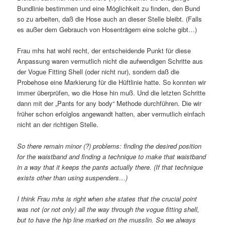
Bundlinie bestimmen und eine Möglichkeit zu finden, den Bund
so zu arbeiten, daß die Hose auch an dieser Stelle bleibt. (Falls
es außer dem Gebrauch von Hosenträgern eine solche gibt…)
Frau mhs hat wohl recht, der entscheidende Punkt für diese
Anpassung waren vermutlich nicht die aufwendigen Schritte aus
der Vogue Fitting Shell (oder nicht nur), sondern daß die
Probehose eine Markierung für die Hüftlinie hatte. So konnten wir
immer überprüfen, wo die Hose hin muß. Und die letzten Schritte
dann mit der „Pants for any body“ Methode durchführen. Die wir
früher schon erfolglos angewandt hatten, aber vermutlich einfach
nicht an der richtigen Stelle.
So there remain minor (?) problems: finding the desired position
for the waistband and finding a technique to make that waistband
in a way that it keeps the pants actually there. (If that technique
exists other than using suspenders…)
I think Frau mhs is right when she states that the crucial point
was not (or not only) all the way through the vogue fitting shell,
but to have the hip line marked on the musslin. So we always