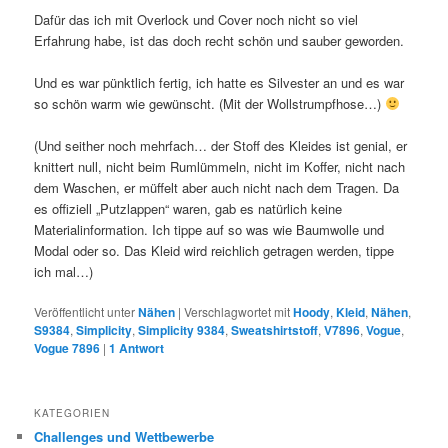
Dafür das ich mit Overlock und Cover noch nicht so viel
Erfahrung habe, ist das doch recht schön und sauber geworden.
Und es war pünktlich fertig, ich hatte es Silvester an und es war
so schön warm wie gewünscht. (Mit der Wollstrumpfhose…)
(Und seither noch mehrfach… der Stoff des Kleides ist genial, er
knittert null, nicht beim Rumlümmeln, nicht im Koffer, nicht nach
dem Waschen, er müffelt aber auch nicht nach dem Tragen. Da
es offiziell „Putzlappen“ waren, gab es natürlich keine
Materialinformation. Ich tippe auf so was wie Baumwolle und
Modal oder so. Das Kleid wird reichlich getragen werden, tippe
ich mal…)
Veröffentlicht unter
Nähen
|
Verschlagwortet mit
Hoody
,
Kleid
,
Nähen
,
S9384
,
Simplicity
,
Simplicity 9384
,
Sweatshirtstoff
,
V7896
,
Vogue
,
Vogue 7896
|
1
Antwort
KATEGORIEN
Challenges und Wettbewerbe