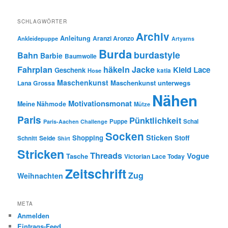
SCHLAGWÖRTER
Archiv
Anleitung
Aranzi Aronzo
Ankleidepuppe
Artyarns
Burda
burdastyle
Bahn
Barbie
Baumwolle
Fahrplan
häkeln
Jacke
Kleid
Lace
Geschenk
Hose
katia
Maschenkunst
Maschenkunst unterwegs
Lana Grossa
Nähen
Motivationsmonat
Meine Nähmode
Mütze
Paris
Pünktlichkeit
Puppe
Schal
Paris-Aachen Challenge
Socken
Sticken
Shopping
Stoff
Seide
Schnitt
Shirt
Stricken
Threads
Vogue
Tasche
Victorian Lace Today
Zeitschrift
Zug
Weihnachten
META
Anmelden
Eintrags-Feed