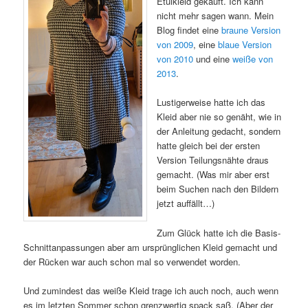
Etuikleid gekauft. Ich kann
nicht mehr sagen wann. Mein
Blog findet eine
braune Version
von 2009
, eine
blaue Version
von 2010
und eine
weiße von
2013
.
Lustigerweise hatte ich das
Kleid aber nie so genäht, wie in
der Anleitung gedacht, sondern
hatte gleich bei der ersten
Version Teilungsnähte draus
gemacht. (Was mir aber erst
beim Suchen nach den Bildern
jetzt auffällt…)
Zum Glück hatte ich die Basis-
Schnittanpassungen aber am ursprünglichen Kleid gemacht und
der Rücken war auch schon mal so verwendet worden.
Und zumindest das weiße Kleid trage ich auch noch, auch wenn
es im letzten Sommer schon grenzwertig spack saß. (Aber der