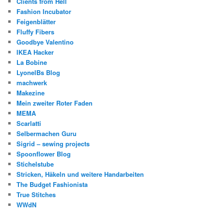
Clients from Hell
Fashion Incubator
Feigenblätter
Fluffy Fibers
Goodbye Valentino
IKEA Hacker
La Bobine
LyonelBs Blog
machwerk
Makezine
Mein zweiter Roter Faden
MEMA
Scarlatti
Selbermachen Guru
Sigrid – sewing projects
Spoonflower Blog
Stichelstube
Stricken, Häkeln und weitere Handarbeiten
The Budget Fashionista
True Stitches
WWdN