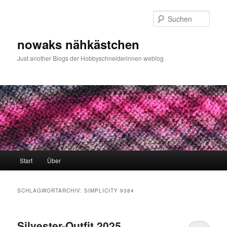
Zum
Zum
primären
sekundären
Such
Inhalt
Inhalt
springen
springen
nowaks nähkästchen
Just another Blogs der Hobbyschneiderinnen weblog
Hauptmenü
Start
Über
SCHLAGWORTARCHIV:
SIMPLICITY 9384
Silvester-Outfit 2025