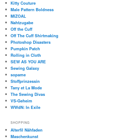
Kitty Couture
Male Pattern Boldness
MIZOAL
Nahtzugabe
Off the Cuff
Off The Cuff Shirtmaking
Photoshop Disasters
Pumpkin Patch
Rolling in Cloth
SEW AS YOU ARE
Sewing Galaxy
sopame
Stoffprinzessin
Tany et La Mode
The Sewing Divas
VS-Geheim
WWdN: In Exile
SHOPPING
Alterfil Nähfaden
Maschenkunst