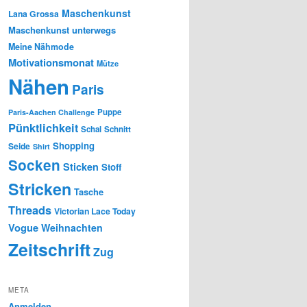
Maschenkunst
Lana Grossa
Maschenkunst unterwegs
Meine Nähmode
Motivationsmonat
Mütze
Nähen
Paris
Puppe
Paris-Aachen Challenge
Pünktlichkeit
Schal
Schnitt
Shopping
Seide
Shirt
Socken
Sticken
Stoff
Stricken
Tasche
Threads
Victorian Lace Today
Vogue
Weihnachten
Zeitschrift
Zug
META
Anmelden