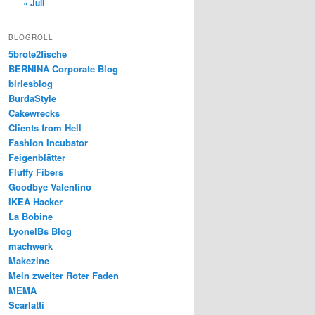
« Juli
BLOGROLL
5brote2fische
BERNINA Corporate Blog
birlesblog
BurdaStyle
Cakewrecks
Clients from Hell
Fashion Incubator
Feigenblätter
Fluffy Fibers
Goodbye Valentino
IKEA Hacker
La Bobine
LyonelBs Blog
machwerk
Makezine
Mein zweiter Roter Faden
MEMA
Scarlatti