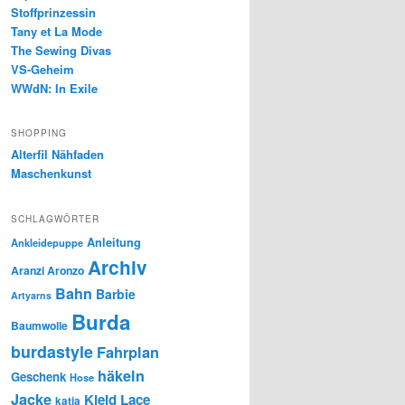
Stoffprinzessin
Tany et La Mode
The Sewing Divas
VS-Geheim
WWdN: In Exile
SHOPPING
Alterfil Nähfaden
Maschenkunst
SCHLAGWÖRTER
Anleitung
Ankleidepuppe
Archiv
Aranzi Aronzo
Bahn
Barbie
Artyarns
Burda
Baumwolle
burdastyle
Fahrplan
häkeln
Geschenk
Hose
Jacke
Kleid
Lace
katia