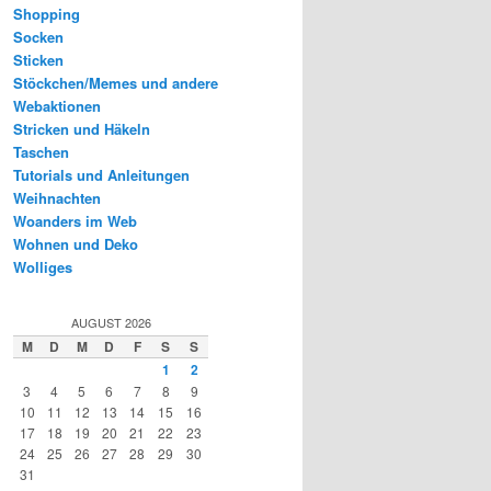
Shopping
Socken
Sticken
Stöckchen/Memes und andere
Webaktionen
Stricken und Häkeln
Taschen
Tutorials und Anleitungen
Weihnachten
Woanders im Web
Wohnen und Deko
Wolliges
AUGUST 2026
M
D
M
D
F
S
S
1
2
3
4
5
6
7
8
9
10
11
12
13
14
15
16
17
18
19
20
21
22
23
24
25
26
27
28
29
30
31