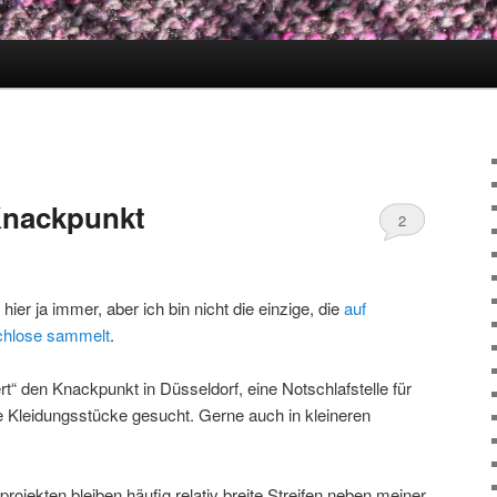
Knackpunkt
2
ier ja immer, aber ich bin nicht die einzige, die
auf
chlose sammelt
.
rt“ den Knackpunkt in Düsseldorf, eine Notschlafstelle für
 Kleidungsstücke gesucht. Gerne auch in kleineren
ojekten bleiben häufig relativ breite Streifen neben meiner