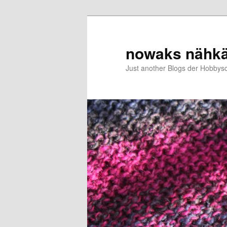
Zum
Zum
primären
sekundären
Inhalt
Inhalt
nowaks nähk
springen
springen
Just another Blogs der Hobbys