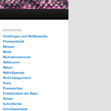
KATEGORIEN
Challenges und Wettbewerbe
Flickwerkstatt
Messen
Mode
Motivationsmonat
Nähbrunch
Nähen
Nähfußparade
Nicht kategorisiert
Paris
Presseschau
Pünktlichkeit der Bahn
Reisen
Schnittkritik
Schnittwerkstatt