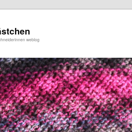
ästchen
chneiderinnen weblog