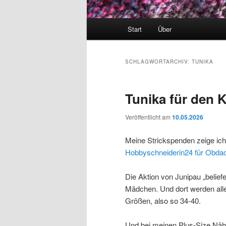
Hauptmenü
Start
Über
SCHLAGWORTARCHIV:
TUNIKA
Tunika für den 
Veröffentlicht am
10.05.2026
Meine Strickspenden zeige ich h
Hobbyschneiderin24 für Obda
Die Aktion von Junipau „beliefe
Mädchen. Und dort werden alle
Größen, also so 34-40.
Und bei meinen Plus-Size Nähpr