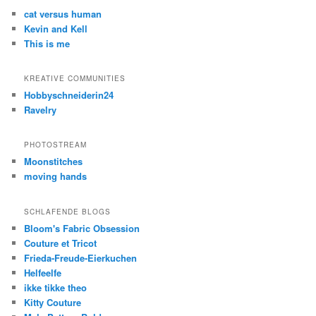
cat versus human
Kevin and Kell
This is me
KREATIVE COMMUNITIES
Hobbyschneiderin24
Ravelry
PHOTOSTREAM
Moonstitches
moving hands
SCHLAFENDE BLOGS
Bloom's Fabric Obsession
Couture et Tricot
Frieda-Freude-Eierkuchen
Helfeelfe
ikke tikke theo
Kitty Couture