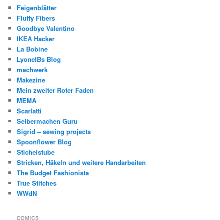
Feigenblätter
Fluffy Fibers
Goodbye Valentino
IKEA Hacker
La Bobine
LyonelBs Blog
machwerk
Makezine
Mein zweiter Roter Faden
MEMA
Scarlatti
Selbermachen Guru
Sigrid – sewing projects
Spoonflower Blog
Stichelstube
Stricken, Häkeln und weitere Handarbeiten
The Budget Fashionista
True Stitches
WWdN
COMICS