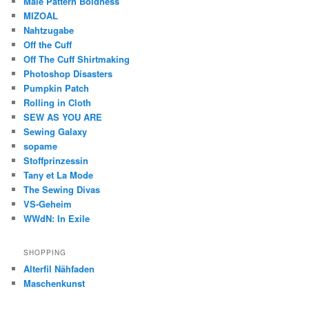
Male Pattern Boldness
MIZOAL
Nahtzugabe
Off the Cuff
Off The Cuff Shirtmaking
Photoshop Disasters
Pumpkin Patch
Rolling in Cloth
SEW AS YOU ARE
Sewing Galaxy
sopame
Stoffprinzessin
Tany et La Mode
The Sewing Divas
VS-Geheim
WWdN: In Exile
SHOPPING
Alterfil Nähfaden
Maschenkunst