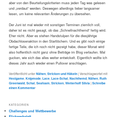
aber von den Beurteilungskriterien muss jeden Tag was gelesen
und „verdaut“ werden. Deswegen allerdings lieber langsamer
lesen, um keine relevanten Änderungen zu übersehen.
Der Juni ist mal wieder mit sonstigen Terminen ziemlich voll,
daher ist es nicht gesagt, ob das „Schnellnachthemd“ fertig wird.
Eher nicht. Aber es stehen Handstulpen für die diesjährige
Obdachlosenaktion in den Startlöchern. Und es gibt noch einige
fertige Teile, die ich noch nicht gezeigt habe, dieser Monat wird
also hoffentlich nicht ganz ohne Beiträge im Blog verlaufen. Mal
gucken, wie sich das alles weiter entwickelt. Eigentlich wollte ich
dieses Jahr auch wieder einen Pullover anschlagen.
Veröffentlicht unter
Nähen
,
Stricken und Häkeln
|
Verschlagwortet mit
Hexigame
,
Knipmode
,
Lace
,
Lace-Schal
,
Nachthemd
,
Nähen
,
Ruth
Greenwald
,
Schal
,
Seafoam
,
Stricken
,
Wetterhoff Silvia
|
Schreibe
einen Kommentar
KATEGORIEN
Challenges und Wettbewerbe
Flickwerkstatt