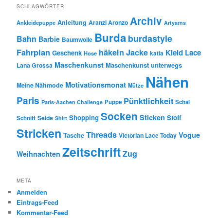
SCHLAGWÖRTER
Archiv
Anleitung
Aranzi Aronzo
Ankleidepuppe
Artyarns
Burda
burdastyle
Bahn
Barbie
Baumwolle
Fahrplan
häkeln
Jacke
Kleid
Lace
Geschenk
Hose
katia
Maschenkunst
Maschenkunst unterwegs
Lana Grossa
Nähen
Motivationsmonat
Meine Nähmode
Mütze
Paris
Pünktlichkeit
Puppe
Schal
Paris-Aachen Challenge
Socken
Sticken
Shopping
Stoff
Seide
Schnitt
Shirt
Stricken
Threads
Vogue
Tasche
Victorian Lace Today
Zeitschrift
Zug
Weihnachten
META
Anmelden
Eintrags-Feed
Kommentar-Feed