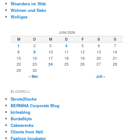
Woanders im Web
Wohnen und Deko
Wolliges
JUNI 2026
M
D
M
D
F
S
S
1
2
3
4
5
6
7
8
9
10
11
12
13
14
15
16
17
18
19
20
21
22
23
24
25
26
27
28
29
30
« Mai
Juli »
BLOGROLL
5brote2fische
BERNINA Corporate Blog
birlesblog
BurdaStyle
Cakewrecks
Clients from Hell
Fashion Incubator