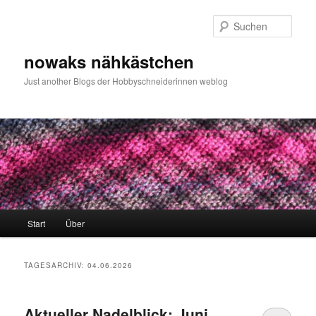
Zum
Zum
primären
sekundären
Such
Inhalt
Inhalt
springen
springen
nowaks nähkästchen
Just another Blogs der Hobbyschneiderinnen weblog
Hauptmenü
Start
Über
TAGESARCHIV:
04.06.2026
Aktueller Nadelblick: Juni