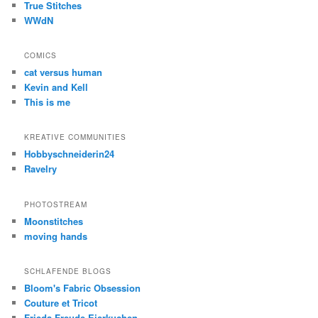
True Stitches
WWdN
COMICS
cat versus human
Kevin and Kell
This is me
KREATIVE COMMUNITIES
Hobbyschneiderin24
Ravelry
PHOTOSTREAM
Moonstitches
moving hands
SCHLAFENDE BLOGS
Bloom's Fabric Obsession
Couture et Tricot
Frieda-Freude-Eierkuchen