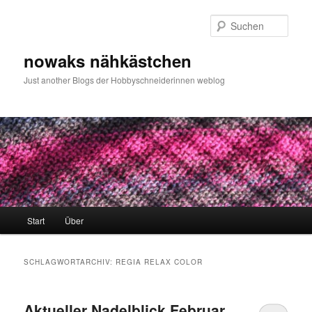
Zum
Zum
primären
sekundären
Such
Inhalt
Inhalt
springen
springen
nowaks nähkästchen
Just another Blogs der Hobbyschneiderinnen weblog
Hauptmenü
Start
Über
SCHLAGWORTARCHIV:
REGIA RELAX COLOR
Aktueller Nadelblick Februar