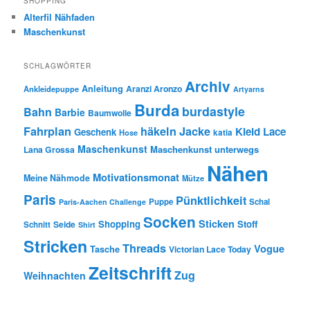
SHOPPING
Alterfil Nähfaden
Maschenkunst
SCHLAGWÖRTER
Archiv
Anleitung
Aranzi Aronzo
Ankleidepuppe
Artyarns
Burda
burdastyle
Bahn
Barbie
Baumwolle
Fahrplan
häkeln
Jacke
Kleid
Lace
Geschenk
Hose
katia
Maschenkunst
Maschenkunst unterwegs
Lana Grossa
Nähen
Motivationsmonat
Meine Nähmode
Mütze
Paris
Pünktlichkeit
Puppe
Schal
Paris-Aachen Challenge
Socken
Sticken
Shopping
Stoff
Seide
Schnitt
Shirt
Stricken
Threads
Vogue
Tasche
Victorian Lace Today
Zeitschrift
Zug
Weihnachten