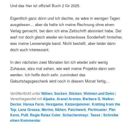
Und das hier ist offiziell Buch 2 für 2025.
Eigentlich ganz dünn und ich dachte, es wäre in wenigen Tagen
ausgelesen… aber da hatte ich meine Rechnung ohne einen
Verlag gemacht, bei dem ich eine Zeitschrift abonniert habe. Der
warf mir doch gleich wieder ein kostenloses Sonderheft hinterher,
was meine Leseenergie band. Nicht bestellt, aber leider dann
doch auch interessant.
In den nächsten zwei Monaten bin ich wieder sehr wenig
Zuhause, also mal sehen, wie weit meine Projekte dann sein
werden. Ich hoffe doch sehr. zumindest das
Geburtstagsgeschenk wird noch in diesem Monat fertig…
Veröffentlicht unter
Nähen
,
Socken
,
Sticken
,
Wohnen und Deko
|
Verschlagwortet mit
Alpaka
,
Aranzi Aronzo
,
Barbara G. Walker
,
Decke
,
Hansa Farm
,
Hexigame
,
Katzenjammer
,
Knitting from the
Top
,
Lana Grossa
,
Merino
,
Nähen
,
Patchwork
,
Perlmuster
,
Piet
Keno
,
Pulli
,
Regia Relax Color
,
Schachenmayr
,
Tasse
|
Schreibe
einen Kommentar