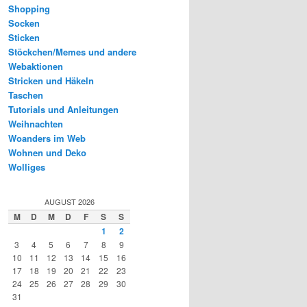
Shopping
Socken
Sticken
Stöckchen/Memes und andere
Webaktionen
Stricken und Häkeln
Taschen
Tutorials und Anleitungen
Weihnachten
Woanders im Web
Wohnen und Deko
Wolliges
AUGUST 2026
M
D
M
D
F
S
S
1
2
3
4
5
6
7
8
9
10
11
12
13
14
15
16
17
18
19
20
21
22
23
24
25
26
27
28
29
30
31