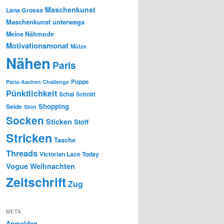
Maschenkunst
Lana Grossa
Maschenkunst unterwegs
Meine Nähmode
Motivationsmonat
Mütze
Nähen
Paris
Puppe
Paris-Aachen Challenge
Pünktlichkeit
Schal
Schnitt
Shopping
Seide
Shirt
Socken
Sticken
Stoff
Stricken
Tasche
Threads
Victorian Lace Today
Vogue
Weihnachten
Zeitschrift
Zug
META
Anmelden