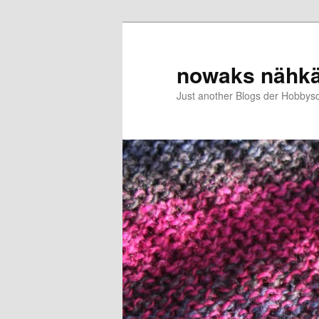
Zum
Zum
primären
sekundären
Inhalt
Inhalt
nowaks nähk
springen
springen
Just another Blogs der Hobbys