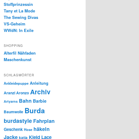
Stoffprinzessin
Tany et La Mode
The Sewing Divas
VS-Geheim
WWdN: In Exile
SHOPPING
Alterfil Nähfaden
Maschenkunst
SCHLAGWÖRTER
Anleitung
Ankleidepuppe
Archiv
Aranzi Aronzo
Bahn
Barbie
Artyarns
Burda
Baumwolle
burdastyle
Fahrplan
häkeln
Geschenk
Hose
Jacke
Kleid
Lace
katia