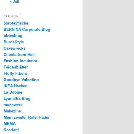
« Juli
BLOGROLL
5brote2fische
BERNINA Corporate Blog
birlesblog
BurdaStyle
Cakewrecks
Clients from Hell
Fashion Incubator
Feigenblätter
Fluffy Fibers
Goodbye Valentino
IKEA Hacker
La Bobine
LyonelBs Blog
machwerk
Makezine
Mein zweiter Roter Faden
MEMA
Scarlatti