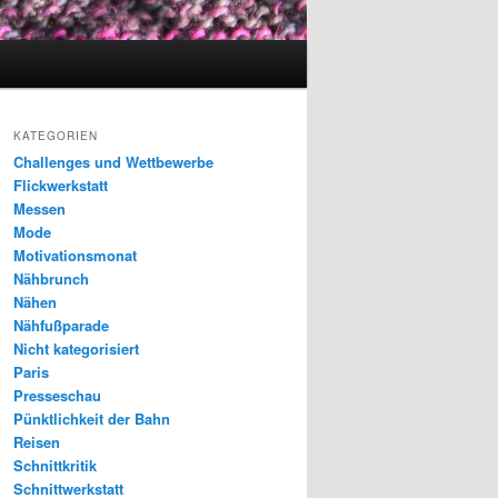
KATEGORIEN
Challenges und Wettbewerbe
Flickwerkstatt
Messen
Mode
Motivationsmonat
Nähbrunch
Nähen
Nähfußparade
Nicht kategorisiert
Paris
Presseschau
Pünktlichkeit der Bahn
Reisen
Schnittkritik
Schnittwerkstatt