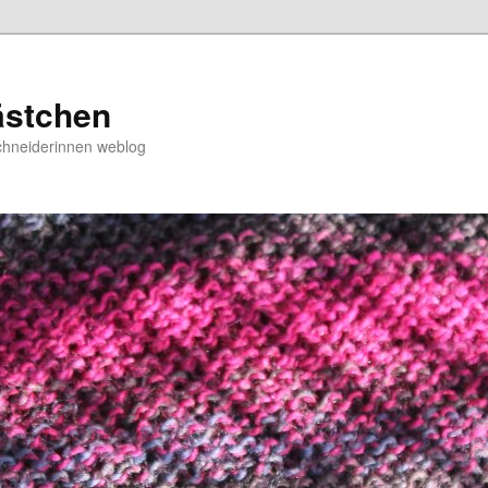
ästchen
chneiderinnen weblog