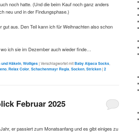
auch noch hatte. (Und die beim Kauf noch ganz anders
och neu und in der Findungsphase.)
r gut aus. Den Teil kann ich für Weihnachten also schon
, wo ich sie im Dezember auch wieder finde…
n und Häkeln
,
Wolliges
|
Verschlagwortet mit
Baby Alpaca Socks
,
Keno
,
Relax Color
,
Schachenmayr Regia
,
Socken
,
Stricken
|
2
lick Februar 2025
 Jahr, er passiert zum Monatsanfang und es gibt einiges zu