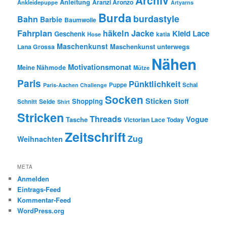
Archiv
Anleitung
Aranzi Aronzo
Ankleidepuppe
Artyarns
Burda
burdastyle
Bahn
Barbie
Baumwolle
Fahrplan
häkeln
Jacke
Kleid
Lace
Geschenk
Hose
katia
Maschenkunst
Maschenkunst unterwegs
Lana Grossa
Nähen
Motivationsmonat
Meine Nähmode
Mütze
Paris
Pünktlichkeit
Puppe
Schal
Paris-Aachen Challenge
Socken
Sticken
Shopping
Stoff
Seide
Schnitt
Shirt
Stricken
Threads
Vogue
Tasche
Victorian Lace Today
Zeitschrift
Zug
Weihnachten
META
Anmelden
Eintrags-Feed
Kommentar-Feed
WordPress.org