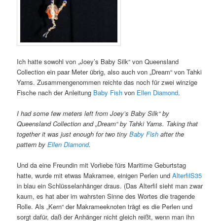
Ich hatte sowohl von „Joey’s Baby Silk“ von Queensland
Collection ein paar Meter übrig, also auch von „Dream“ von Tahki
Yarns. Zusammengenommen reichte das noch für zwei winzige
Fische nach der Anleitung
Baby Fish
von
Ellen Diamond
.
I had some few meters left from Joey’s Baby Silk“ by
Queensland Collection and „Dream“ by Tahki Yarns. Taking that
together it was just enough for two tiny
Baby Fish
after the
pattern by
Ellen Diamond
.
Und da eine Freundin mit Vorliebe fürs Maritime Geburtstag
hatte, wurde mit etwas Makramee, einigen Perlen und
AlterfilS35
in blau ein Schlüsselanhänger draus. (Das Alterfil sieht man zwar
kaum, es hat aber im wahrsten Sinne des Wortes die tragende
Rolle. Als „Kern“ der Makrameeknoten trägt es die Perlen und
sorgt dafür, daß der Anhänger nicht gleich reißt, wenn man ihn