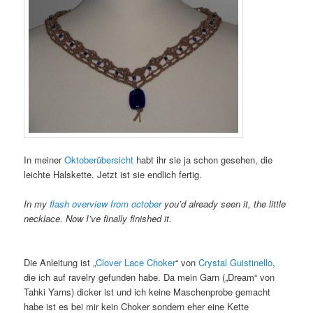
In meiner
Oktoberübersicht
habt ihr sie ja schon gesehen, die
leichte Halskette. Jetzt ist sie endlich fertig.
In my
flash overview from october
you’d already seen it, the little
necklace. Now I’ve finally finished it.
Die Anleitung ist „
Clover Lace Choker
“ von
Crystal Guistinello
,
die ich auf ravelry gefunden habe. Da mein Garn („Dream“ von
Tahki Yarns) dicker ist und ich keine Maschenprobe gemacht
habe ist es bei mir kein Choker sondern eher eine Kette