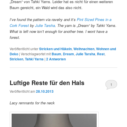
„Dream“ von Tahki Yarns. Leider hat es nicht für einen weiteren
Baum gereicht, ein Wald wird das also nicht.
I’ve found the pattern via ravelry and it’s
Pint Sized Pines in a
Cork Forest
by
Julie Tarsha
. The yarn is „Dream“ by Tahki Yarns.
What is left now isn’t enough for another tree. I wont have a
forest.
Veröffentlicht unter
Stricken und Häkeln
,
Weihnachten
,
Wohnen und
Deko
|
Verschlagwortet mit
Baum
,
Dream
,
Julie Tarsha
,
Rest
,
Stricken
,
Tahki Yarns
|
2
Antworten
Luftige Reste für den Hals
1
Veröffentlicht am
28.10.2013
Lacy remnants for the neck