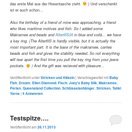
das erste Mal aus der Hosentasche zieht.
) Und verschenkt
ist er auch schon…
Also the birthday of a friend of mine was approaching, a friend
who likes maritime motives and fish. So I added some
Makramee and beads and
AlterfilS35
in blue and voilà… we have
a key ring. (The AlterfilS is hardly visible, but it is actually the
most important part. It is the base of the makramee, carries
beads and fish and gives the stability needed. So not everything
will tear apart the first time you pull the key ring from your jeans
pockets.
) And the gift was recieved with pleasure…
Veröffentlicht unter
Stricken und Häkeln
|
Verschlagwortet mit
Baby
Fish
,
Dream
,
Ellen Diamond
,
Fisch
,
Joey's Baby Silk
,
Makramee
,
Perlen
,
Queensland Collection
,
Schlüsselanhänger
,
Stricken
,
Tahki
Yarns
|
4
Antworten
Testspitze….
Veröffentlicht am
26.11.2013