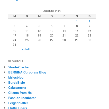
AUGUST 2026
M
D
M
D
F
S
S
1
2
3
4
5
6
7
8
9
10
11
12
13
14
15
16
17
18
19
20
21
22
23
24
25
26
27
28
29
30
31
« Juli
BLOGROLL
5brote2fische
BERNINA Corporate Blog
birlesblog
BurdaStyle
Cakewrecks
Clients from Hell
Fashion Incubator
Feigenblätter
Fluffy Fibers