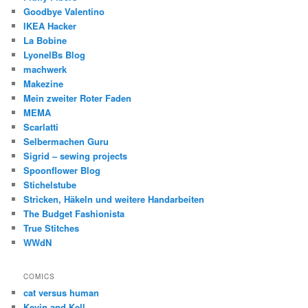
Goodbye Valentino
IKEA Hacker
La Bobine
LyonelBs Blog
machwerk
Makezine
Mein zweiter Roter Faden
MEMA
Scarlatti
Selbermachen Guru
Sigrid – sewing projects
Spoonflower Blog
Stichelstube
Stricken, Häkeln und weitere Handarbeiten
The Budget Fashionista
True Stitches
WWdN
COMICS
cat versus human
Kevin and Kell