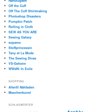
Nahtzugabe
Off the Cuff
Off The Cuff Shirtmaking
Photoshop Disasters
Pumpkin Patch
Rolling in Cloth
SEW AS YOU ARE
Sewing Galaxy
sopame
Stoffprinzessin
Tany et La Mode
The Sewing Divas
VS-Geheim
WWdN: In Exile
SHOPPING
Alterfil Nähfaden
Maschenkunst
SCHLAGWÖRTER