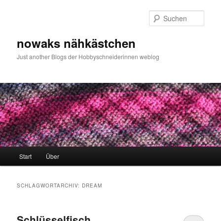
Zum
Zum
primären
sekundären
Such
Inhalt
Inhalt
springen
springen
nowaks nähkästchen
Just another Blogs der Hobbyschneiderinnen weblog
Hauptmenü
Start
Über
SCHLAGWORTARCHIV:
DREAM
Schlüsselfisch