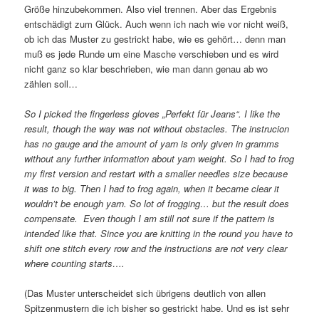
Größe hinzubekommen. Also viel trennen. Aber das Ergebnis
entschädigt zum Glück. Auch wenn ich nach wie vor nicht weiß,
ob ich das Muster zu gestrickt habe, wie es gehört… denn man
muß es jede Runde um eine Masche verschieben und es wird
nicht ganz so klar beschrieben, wie man dann genau ab wo
zählen soll…
So I picked the fingerless gloves „Perfekt für Jeans“. I like the
result, though the way was not without obstacles. The instrucion
has no gauge and the amount of yarn is only given in gramms
without any further information about yarn weight. So I had to frog
my first version and restart with a smaller needles size because
it was to big. Then I had to frog again, when it became clear it
wouldn’t be enough yarn. So lot of frogging… but the result does
compensate. Even though I am still not sure if the pattern is
intended like that. Since you are knitting in the round you have to
shift one stitch every row and the instructions are not very clear
where counting starts….
(Das Muster unterscheidet sich übrigens deutlich von allen
Spitzenmustern die ich bisher so gestrickt habe. Und es ist sehr