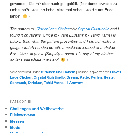
geworden. Die mir aber auch gut gefällt. (Nur dummerweise zu
nichts paßt, was ich habe. Also mal sehen, wo die am Ende
landet.
)
The pattern is „
Clover Lace Choker
“ by
Crystal Guistinello
and I
found it on ravelry. Since my yarn („Dream“ by Tahki Yarns) is
thicker than what the pattern prescribes and I did not make a
gauge swatch I ended up with a necklace instead of a choker.
But I like it anyhow. (Stupidly it doesn’t fit any of my clothes…
so let’s see where it will end.
)
Veröffentlicht unter
Stricken und Häkeln
|
Verschlagwortet mit
Clover
Lace Choker
,
Crystal Guistinello
,
Dream
,
Kette
,
Perlen
,
Reste
,
Schmuck
,
Stricken
,
Tahki Yarns
|
1
Antwort
KATEGORIEN
Challenges und Wettbewerbe
Flickwerkstatt
Messen
Mode