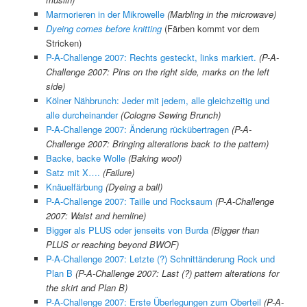
Marmorieren in der Mikrowelle
(Marbling in the microwave)
Dyeing comes before knitting
(Färben kommt vor dem
Stricken)
P-A-Challenge 2007: Rechts gesteckt, links markiert.
(P-A-
Challenge 2007: Pins on the right side, marks on the left
side)
Kölner Nähbrunch: Jeder mit jedem, alle gleichzeitig und
alle durcheinander
(Cologne Sewing Brunch)
P-A-Challenge 2007: Änderung rückübertragen
(P-A-
Challenge 2007: Bringing alterations back to the pattern)
Backe, backe Wolle
(Baking wool)
Satz mit X….
(Failure)
Knäuelfärbung
(Dyeing a ball)
P-A-Challenge 2007: Taille und Rocksaum
(P-A-Challenge
2007: Waist and hemline)
Bigger als PLUS oder jenseits von Burda
(Bigger than
PLUS or reaching beyond BWOF)
P-A-Challenge 2007: Letzte (?) Schnittänderung Rock und
Plan B
(
P-A-Challenge 2007:
Last (?) pattern alterations for
the skirt and Plan B)
P-A-Challenge 2007: Erste Überlegungen zum Oberteil
(P-A-