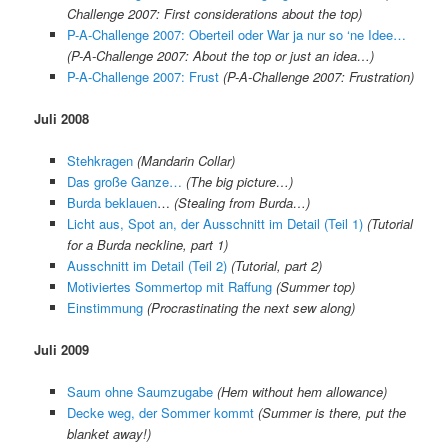
Challenge 2007: First considerations about the top)
P-A-Challenge 2007: Oberteil oder War ja nur so ‘ne Idee…
(P-A-Challenge 2007: About the top or just an idea…)
P-A-Challenge 2007: Frust
(P-A-Challenge 2007: Frustration)
Juli 2008
Stehkragen
(Mandarin Collar)
Das große Ganze…
(The big picture…)
Burda beklauen
…
(Stealing from Burda…)
Licht aus, Spot an, der Ausschnitt im Detail (Teil 1)
(Tuto
rial
for a Burda neckline, part 1)
Ausschnitt im Detail (Teil 2)
(Tutorial, part 2)
Motiviertes Sommertop mit Raffung
(Summer top)
Einstimmung
(Procrastinating the next sew along)
Juli 2009
Saum ohne Saumzugabe
(
Hem without hem allowance
)
Decke weg, der Sommer kommt
(
Summer is there, put the
blanket away!
)