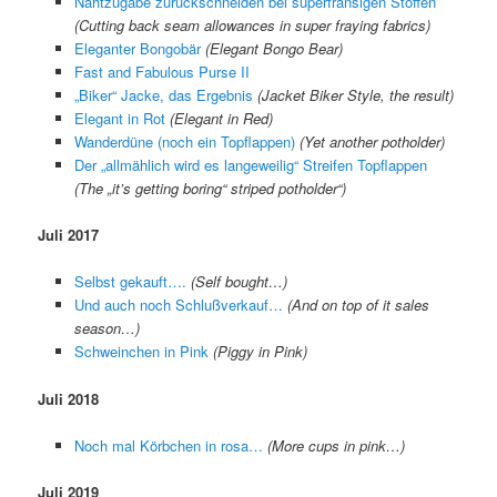
Nahtzugabe zurückschneiden bei superfransigen Stoffen
(Cutting back seam allowances in super fraying fabrics)
Eleganter Bongobär
(Elegant Bongo Bear)
Fast and Fabulous Purse II
„Biker“ Jacke, das Ergebnis
(Jacket Biker Style, the result)
Elegant in Rot
(Elegant in Red)
Wanderdüne (noch ein Topflappen)
(Yet another potholder)
Der „allmählich wird es langeweilig“ Streifen Topflappen
(The „it’s getting boring“ striped potholder“)
Juli 2017
Selbst gekauft….
(Self bought…)
Und auch noch Schlußverkauf…
(And on top of it sales
season…)
Schweinchen in Pink
(Piggy in Pink)
Juli 2018
Noch mal Körbchen in rosa…
(More cups in pink…)
Juli 2019