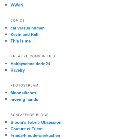
WWdN
COMICS
cat versus human
Kevin and Kell
This is me
KREATIVE COMMUNITIES
Hobbyschneiderin24
Ravelry
PHOTOSTREAM
Moonstitches
moving hands
SCHLAFENDE BLOGS
Bloom's Fabric Obsession
Couture et Tricot
Frieda-Freude-Eierkuchen