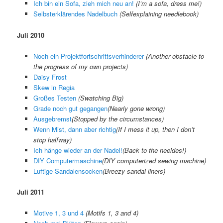
Ich bin ein Sofa, zieh mich neu an!
(
I’m a sofa, dress me!
)
Selbsterklärendes Nadelbuch
(
Selfexplaining needlebook
)
Juli 2010
Noch ein Projektfortschrittsverhinderer
(Another obstacle to
the progress of my own projects)
Daisy Frost
Skew in Regia
Großes Testen
(Swatching Big)
Grade noch gut gegangen
(
Nearly gone wrong
)
Ausgebremst
(
Stopped by the circumstances
)
Wenn Mist, dann aber richtig
(
If I mess it up, then I don’t
stop halfway
)
Ich hänge wieder an der Nadel!
(
Back to the neeldes!
)
DIY Computermaschine
(
DIY computerized sewing machine
)
Luftige Sandalensocken
(
Breezy sandal liners
)
Juli 2011
Motive 1, 3 und 4
(Motifs 1, 3 and 4)