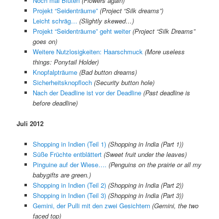
Noch mal Blüten
(Flowers again)
Projekt “Seidenträume”
(Project “Silk dreams”)
Leicht schräg…
(Slightly skewed…)
Projekt “Seidenträume” geht weiter
(Project “Silk Dreams”
goes on)
Weitere Nutzlosigkeiten: Haarschmuck
(More useless
things: Ponytail Holder)
Knopfalpträume
(Bad button dreams)
Sicherheitsknopfloch
(Security button hole)
Nach der Deadline ist vor der Deadline
(Past deadline is
before deadline)
Juli 2012
Shopping in Indien (Teil 1)
(Shopping in India (Part 1))
Süße Früchte entblättert
(Sweet fruit under the leaves)
Pinguine auf der Wiese….
(Penguins on the prairie or all my
babygifts are green.)
Shopping in Indien (Teil 2)
(Shopping in India (Part 2))
Shopping in Indien (Teil 3)
(Shopping in India (Part 3))
Gemini, der Pulli mit den zwei Gesichtern
(Gemini, the two
faced top)