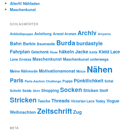
Alterfil Nähfaden
Maschenkunst
SCHLAGWÖRTER
Archiv
Anleitung
Aranzi Aronzo
Ankleidepuppe
Artyarns
Burda
burdastyle
Bahn
Barbie
Baumwolle
Fahrplan
häkeln
Jacke
Kleid
Lace
Geschenk
Hose
katia
Maschenkunst
Maschenkunst unterwegs
Lana Grossa
Nähen
Motivationsmonat
Meine Nähmode
Mütze
Paris
Pünktlichkeit
Puppe
Schal
Paris-Aachen Challenge
Socken
Sticken
Shopping
Stoff
Seide
Schnitt
Shirt
Stricken
Threads
Vogue
Tasche
Victorian Lace Today
Zeitschrift
Zug
Weihnachten
META