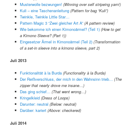
Musterwolle bezwungen!
(Winning over self stripeing yarn!)
Kuli – eine Taschenanleitung
(Pattern for bag “Kuli”)
Twinkle, Twinkle Little Star…
Pattern Magic 3 “Zwei gleicher Art A”
(A pattern review)
Wie bekomme ich einen Kimonoärmel? (Teil 1)
(How to get
a Kimono Sleeve? (Part 1))
Eingesetzer Ärmel in Kimonoärmel (Teil 2)
(Transformation
of a set-in sleeve into a kimono sleeve, part 2)
Juli 2013
Funktionalität à la Burda
(Functionality à la Burda)
Der Reißverschluss, der mich in den Wahnsinn trieb…
(The
zipper that nearly drove me insane…)
Das ging schief…
(That went wrong…)
Kringelkleid
(Dress of Loops)
Darunter: neutral
(Below: neutral)
Darüber: kariert
(Above: checkered)
Juli 2014