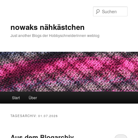
Zum
Zum
primären
sekundären
Such
Inhalt
Inhalt
springen
springen
nowaks nähkästchen
Just another Blogs der Hobbyschneiderinnen weblog
Hauptmenü
Start
Über
TAGESARCHIV:
01.07.2026
Aus dem Blogarchiv