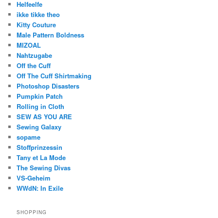
Helfeelfe
ikke tikke theo
Kitty Couture
Male Pattern Boldness
MIZOAL
Nahtzugabe
Off the Cuff
Off The Cuff Shirtmaking
Photoshop Disasters
Pumpkin Patch
Rolling in Cloth
SEW AS YOU ARE
Sewing Galaxy
sopame
Stoffprinzessin
Tany et La Mode
The Sewing Divas
VS-Geheim
WWdN: In Exile
SHOPPING